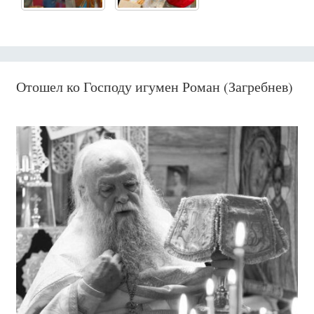
Отошел ко Господу игумен Роман (Загребнев)