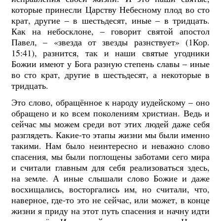
которые принесли Царству Небесному плод во сто
крат, другие – в шестьдесят, иные – в тридцать.
Как на небосклоне, – говорит святой апостол
Павел, – «звезда от звезды разнствует» (1Кор.
15:41), разнится, так и наши святые угодники
Божии имеют у Бога разную степень славы – иные
во сто крат, другие в шестьдесят, а некоторые в
тридцать.
Это слово, обращённое к народу иудейскому – оно
обращено и ко всем поколениям христиан. Ведь и
сейчас мы можем среди вот этих людей даже себя
разглядеть. Какие-то этапы жизни мы были именно
такими. Нам было неинтересно и неважно слово
спасения, мы были поглощены заботами сего мира
и считали главным для себя реализоваться здесь,
на земле. А иные слышали слово Божие и даже
восхищались, восторгались им, но считали, что,
наверное, где-то это не сейчас, или может, в конце
жизни я приду на этот путь спасения и начну идти