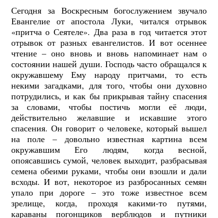
Сегодня за Воскресным богослужением звучало
Евангелие от апостола Луки, читался отрывок
«притча о Сеятеле». Два раза в год читается этот
отрывок от разных евангелистов. И вот осеннее
чтение – оно вновь и вновь напоминает нам о
состоянии нашей души. Господь часто обращался к
окружавшему Ему народу притчами, то есть
некими загадками, для того, чтобы они духовно
потрудились, и как бы прикрывая тайну спасения
за словами, чтобы постичь могли её люди,
действительно желавшие и искавшие этого
спасения. Он говорит о человеке, который вышел
на поле – довольно известная картина всем
окружавшим Его людям, когда весной,
опоясавшись сумой, человек выходит, разбрасывая
семена обеими руками, чтобы они взошли и дали
всходы. И вот, некоторое из разбросанных семян
упало при дороге – это тоже известное всем
зрелище, когда, проходя какими-то путями,
караваны погонщиков верблюдов и путники