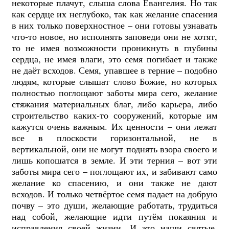
некоторые плачут, слыша слова Евангелия. Но так
как сердце их неглубоко, так как желание спасения
в них только поверхностное – они готовы узнавать
что-то новое, но исполнять заповеди они не хотят,
то не имея возможности проникнуть в глубины
сердца, не имея влаги, это семя погибает и также
не даёт всходов.
Семя, упавшее в терние – подобно
людям, которые слышат слово Божие, но которых
полностью поглощают заботы мира сего, желание
стяжания материальных благ, либо карьера, либо
строительство каких-то сооружений, которые им
кажутся очень важным. Их ценности – они лежат
все в плоскости горизонтальной, не в
вертикальной, они не могут поднять взора своего и
лишь копошатся в земле. И эти терния – вот эти
заботы мира сего – поглощают их, и забивают само
желание ко спасению, и они также не дают
всходов. И только четвёртое семя падает на добрую
почву – это души, желающие работать, трудиться
над собой, желающие идти путём покаяния и
исправления своей жизни. И это наши святые,