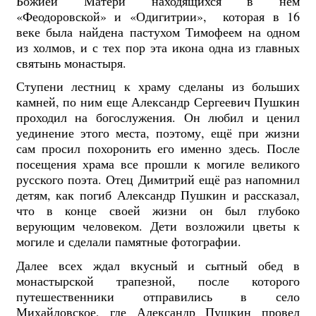
Божией Матери находящихся в нём
«Феодоровской» и «Одигитрии», которая в 16
веке была найдена пастухом Тимофеем на одном
из холмов, и с тех пор эта икона одна из главных
святынь монастыря.
Ступени л
естниц к храму сделаны из больших
камней, по ним еще Александр Сергеевич Пушкин
проходил на богослужения. Он любил и ценил
уединение этого места, поэтому, ещё при жизни
сам просил похоронить его именно здесь.
После
посещения храма все прошли к могиле великого
русского поэта. Отец Димитрий ещё раз напомнил
детям, как погиб Александр Пушкин и рассказал,
что в конце своей жизни он был глубоко
верующим человеком.
Дети возложили цветы к
могиле и сделали памятные фотографии.
Далее всех ждал вкусный и сытный обед в
монастырской трапезной, п
осле которого
путешественники отправились в село
Михайловское, где Александр Пушкин провел