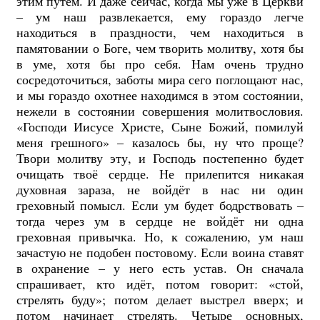
этим путём. И даже сейчас, когда мы уже в Церкви
– ум наш развлекается, ему гораздо легче
находиться в праздности, чем находиться в
памятовании о Боге, чем творить молитву, хотя бы
в уме, хотя бы про себя. Нам очень трудно
сосредоточиться, заботы мира сего поглощают нас,
и мы гораздо охотнее находимся в этом состоянии,
нежели в состоянии совершения молитвословия.
«Господи Иисусе Христе, Сыне Божий, помилуй
меня грешного» – казалось бы, ну что проще?
Твори молитву эту, и Господь постепенно будет
очищать твоё сердце. Не прилепится никакая
духовная зараза, не войдёт в нас ни один
греховный помысл. Если ум будет бодрствовать –
тогда через ум в сердце не войдёт ни одна
греховная привычка. Но, к сожалению, ум наш
зачастую не подобен постовому.
Если воина ставят
в охранение – у него есть устав. Он сначала
спрашивает, кто идёт, потом говорит: «стой,
стрелять буду»; потом делает выстрел вверх; и
потом начинает стрелять. Четыре основных,