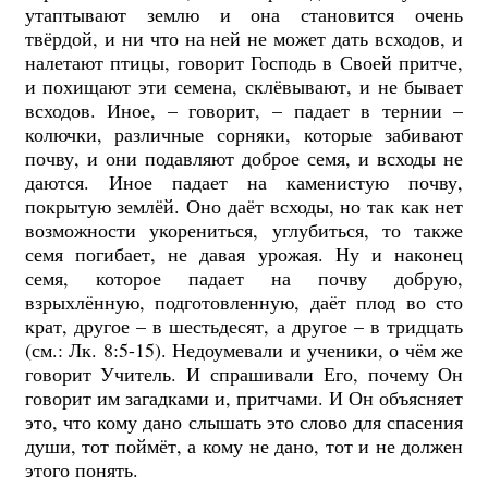
утаптывают землю и она становится очень
твёрдой, и ни что на ней не может дать всходов, и
налетают птицы, говорит Господь в Своей притче,
и похищают эти семена, склёвывают, и не бывает
всходов. Иное, – говорит, – падает в тернии –
колючки, различные сорняки, которые забивают
почву, и они подавляют доброе семя, и всходы не
даются. Иное падает на каменистую почву,
покрытую землёй. Оно даёт всходы, но так как нет
возможности укорениться, углубиться, то также
семя погибает, не давая урожая. Ну и наконец
семя, которое падает на почву добрую,
взрыхлённую, подготовленную, даёт плод во сто
крат, другое – в шестьдесят, а другое – в тридцать
(см.: Лк. 8:5-15). Недоумевали и ученики, о чём же
говорит Учитель. И спрашивали Его, почему Он
говорит им загадками и, притчами. И Он объясняет
это, что кому дано слышать это слово для спасения
души, тот поймёт, а кому не дано, тот и не должен
этого понять.