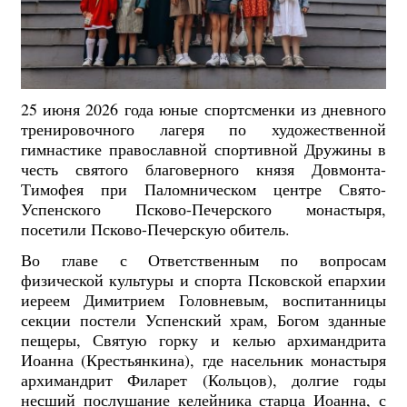
25 июня 2026 года юные спортсменки из дневного
тренировочного лагеря по художественной
гимнастике православной спортивной Дружины в
честь святого благоверного князя Довмонта-
Тимофея при Паломническом центре Свято-
Успенского Псково-Печерского монастыря,
посетили Псково-Печерскую обитель.
Во главе с Ответственным по вопросам
физической культуры и спорта Псковской епархии
иереем Димитрием Головневым, воспитанницы
секции постели Успенский храм, Богом зданные
пещеры, Святую горку и келью архимандрита
Иоанна (Крестьянкина), где насельник монастыря
архимандрит Филарет (Кольцов), долгие годы
несший послушание келейника старца Иоанна, с