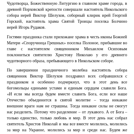
Чудотворца, Божественную Литургию в главном храме города, в
древней Порховской крепости совершали настоятель Никольского
собора иерей Виктор Шелухов, соборный клирик ирей Георгий
Горский, настоятель храма Святой Троицы поселка Болчино
иерей Игорь Рудаков.
Гостями праздника стали прихожане храма в честь иконы Божией
Матери «Споручница Грешных» поселка Полоное, прибывшие во
главе с настоятелем священником Михаилом Осиповым
поклониться святителю Христову Николаю у его древнего
чудотворного образа, пребывающего в Никольском соборе.
По завершении праздничного молебна настоятель собора
священник Виктор Шелухов поздравил всех собравшихся с
праздником и особенно подчеркнул, что в этот день все
богомольцы едиными устами и единым сердцем славили Бога.
«И если мы всегда будем вместе славить Бога, если все наше
Отечество объединится в святой молитве – тогда никакие
внешние враги нам не страшны. Тогда никакие силы не смогут
нас разделить. Потому что разделение – от лукавого. А от Бога –
только единство, только любовь и мир. В этот день нас собрал
святитель Христов Николай и мы все вместе молились, молились
за мир на Украине, молились за мир и среди нас. Будем же