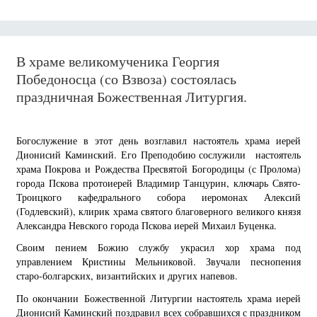
В храме великомученика Георгия
Победоносца (со Взвоза) состоялась
праздничная Божественная Литургия.
Богослужение в этот день возглавил настоятель храма иерей
Дионисий Каминский. Его Преподобию сослужили настоятель
храма Покрова и Рождества Пресвятой Богородицы (с Пролома)
города Пскова протоиерей Владимир Танцурин, ключарь Свято-
Троицкого кафедрального собора иеромонах Алексий
(Годлевский), клирик храма святого благоверного великого князя
Александра Невского города Пскова иерей Михаил Буценка.
Своим пением Божию службу украсил хор храма под
управлением Кристины Мельниковой. Звучали песнопения
старо-болгарских, византийских и других напевов.
По окончании Божественной Литургии настоятель храма иерей
Дионисий Каминский поздравил всех собравшихся с праздником