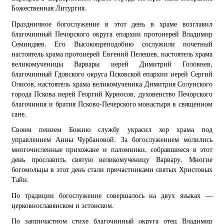
Божественная Литургия.
Праздничное богослужение в этот день в храме возглавил
благочинный Печорского округа епархии протоиерей Владимир
Семиндяев. Его Высокопреподобию сослужили почетный
настоятель храма протоиерей Евгений Пелешев, настоятель храма
великомученицы Варвары иерей Димитрий Головнев,
благочинный Гдовского округа Псковской епархии иерей Сергий
Олисов, настоятель храма великомученика Димитрия Солунского
города Пскова иерей Георгий Курносов, духовенство Печорского
благочиния и братия Псково-Печерского монастыря в священном
сане.
Своим пением Божию службу украсил хор храма под
управлением Анны Чурбановой. За богослужением молились
многочисленные прихожане и паломники, собравшиеся в этот
день прославить святую великомученицу Варвару. Многие
богомольцы в этот день стали причастниками святых Христовых
Тайн.
По традиции богослужение совершалось на двух языках —
церковнославянском и эстонском.
По запричастном стихе благочинный округа отец Владимир