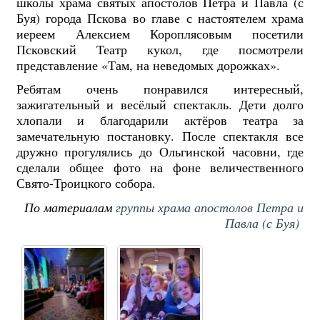
школы храма святых апостолов Петра и Павла (с
Буя) города Пскова во главе с настоятелем храма
иереем Алексием Короплясовым посетили
Псковский Театр кукол, где посмотрели
представление «Там, на неведомых дорожках».
Ребятам очень понравился интересный,
зажигательный и весёлый спектакль. Дети долго
хлопали и благодарили
актёров театра за
замечательную постановку. После спектакля все
дружно прогулялись до Ольгинской часовни, где
сделали общее фото на фоне величественного
Свято-Троицкого собора.
По материалам
группы храма апостолов Петра и
Павла (с Буя)