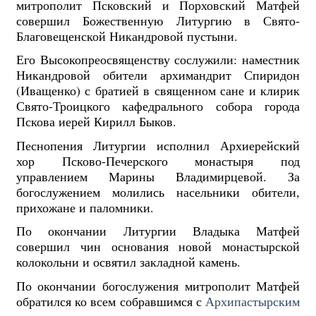
митрополит Псковский и Порховский Матфей
совершил Божественную Литургию в Свято-
Благовещенской Никандровой пустыни.
Его Высокопреосвященству сослужили: наместник
Никандровой обители архимандрит Спиридон
(Иващенко) с братией в священном сане и клирик
Свято-Троицкого кафедрального собора города
Пскова иерей Кирилл Быков.
Песнопения Литургии исполнил Архиерейский
хор Псково-Печерского монастыря под
управлением Марины Владимирцевой. За
богослужением молились насельники обители,
прихожане и паломники.
По окончании Литургии Владыка Матфей
совершил чин основания новой монастырской
колокольни и
освятил закладной камень.
По окончании богослужения митрополит Матфей
обратился ко всем собравшимся с
Архипастырским