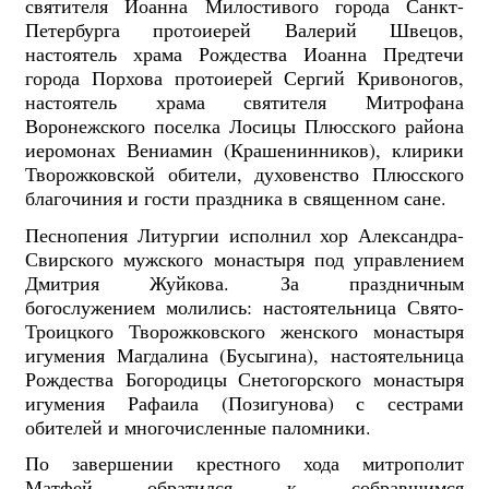
святителя Иоанна Милостивого города Санкт-
Петербурга протоиерей Валерий Швецов,
настоятель храма Рождества Иоанна Предтечи
города Порхова протоиерей Сергий Кривоногов,
настоятель храма святителя Митрофана
Воронежского поселка Лосицы Плюсского района
иеромонах Вениамин (Крашенинников),
клирики
Творожковской обители, духовенство Плюсского
благочиния и гости праздника в священном сане.
Песнопения Литургии исполнил хор Александра-
Свирского мужского монастыря под управлением
Дмитрия Жуйкова.
За праздничным
богослужением молились: настоятельница Свято-
Троицкого Творожковского женского монастыря
игумения Магдалина (Бусыгина), настоятельница
Рождества Богородицы Снетогорского монастыря
игумения Рафаила (Позигунова) с сестрами
обителей и многочисленные паломники.
По завершении крестного хода м
итрополит
Матфей обратился к собравшимся