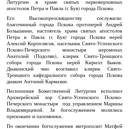
Литургию в храме святых первоверховных
апостолов Петра и Павла (с Буя) города Пскова.
Его Высокопреосвященству сослужили:
благочинный города Пскова протоиерей Андрей
Большанин, настоятель храма святых апостолов
Петра и Павла (с Буя) города Пскова иерей
Алексий Короплясов, насельник Свято-Успенского
Псково-Печерского монастыря иеромонах
Анатолий (Подолян), клирик Свято-Троицкого
собора города Пскова иерей Кирилл Быков.
Диаконский чин возглавил клирик Свято-
Троицкого кафедрального собора города Пскова
диакон Антоний Кармазин.
Песнопения Божественной Литургии исполнил
Архиерейский хор Свято-Успенского Псково-
Печерского монастыря под управлением Марины
Владимирцевой. За богослужением молились
прихожане и паломники.
По окончании богослужения митрополит Матфей