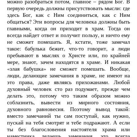
можно разобраться потом, главное – рядом Бог. В
первую очередь должны присутствовать мысли: где
здесь Бог, как с Ним соединиться, как с Ним
общаться? Эти вопросы для человека должны быть
главными, когда он приходит в храм. Тогда он
всегда найдет ответ и получит пользу, и ничто ему
не сможет помешать. Я, кстати, тоже замечал
такое: бабулька бежит, что-то говорит, а люди
пребывают в мыслях о Христе или, по крайней
мере, знают, зачем находятся в храме. И никакая
«злая бабушка» не сможет помешать. Вообще,
люди, делающие замечания в храме, не имеют на
это права, даже являясь прихожанами. Любой
духовный человек сто раз подумает, прежде чем
делать это, потому что таким образом можно
соблазнить, вывести из мирного состояния,
духовного равновесия. Поэтому вывод такой:
вместо замечаний ты сам поступай, как нужно,
пускай на тебя смотрят и тебе подражают. А если
ты без благословения настоятеля храма или
наместника делаешь замечания, это всегда