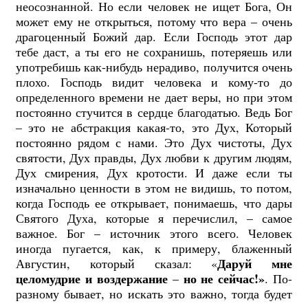
неосознанной. Но если человек не ищет Бога, Он
может ему не открыться, потому что вера – очень
драгоценный Божий дар. Если Господь этот дар
тебе даст, а ты его не сохранишь, потеряешь или
употребишь как-нибудь нерадиво, получится очень
плохо. Господь видит человека и кому-то до
определенного времени не дает веры, но при этом
постоянно стучится в сердце благодатью. Ведь Бог
– это не абстракция какая-то, это Дух, Который
постоянно рядом с нами. Это Дух чистоты, Дух
святости, Дух правды, Дух любви к другим людям,
Дух смирения, Дух кротости. И даже если ты
изначально ценности в этом не видишь, то потом,
когда Господь ее открывает, понимаешь, что дары
Святого Духа, которые я перечислил, – самое
важное. Бог – источник этого всего. Человек
иногда пугается, как, к примеру, блаженный
Даруй мне
Августин, который сказал: «
целомудрие и воздержание
но не сейчас!»
–
. По-
разному бывает, но искать это важно, тогда будет