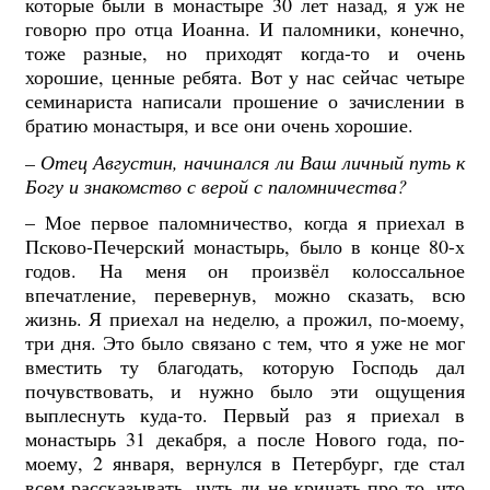
которые были в монастыре 30 лет назад, я уж не
говорю про отца Иоанна. И паломники, конечно,
тоже разные, но приходят когда-то и очень
хорошие, ценные ребята. Вот у нас сейчас четыре
семинариста написали прошение о зачислении в
братию монастыря, и все они очень хорошие.
– Отец Августин, начинался ли Ваш личный путь к
Богу и знакомство с верой с паломничества?
– Мое первое паломничество, когда я приехал в
Псково-Печерский монастырь, было в конце 80-х
годов. На меня он произвёл колоссальное
впечатление, перевернув, можно сказать, всю
жизнь. Я приехал на неделю, а прожил, по-моему,
три дня. Это было связано с тем, что я уже не мог
вместить ту благодать, которую Господь дал
почувствовать, и нужно было эти ощущения
выплеснуть куда-то. Первый раз я приехал в
монастырь 31 декабря, а после Нового года, по-
моему, 2 января, вернулся в Петербург, где стал
всем рассказывать, чуть ли не кричать про то, что