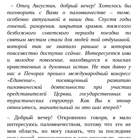
–
Отец Августин, добрый вечер! Хотелось бы
поговорить с Вами о паломничестве – теме,
особенно актуальной в наши дни. Спустя годы
гонений, разорения, закрытия храмов, тяжелого
безбожного советского периода поездки по
святым местам стали для людей той отдушиной,
которой так не хватало раньше и которая
повсеместно доступна сейчас. Интересуется ими
и молодое поколение, находящееся в поисках
нравственных и духовных истин. Не так давно у
нас в Печорах прошел международный конгресс
«Единение», посвященный развитию
паломнической деятельности при участии
представителей Церкви, государственных и
туристических структур. Как Вы к этому
относитесь, значительный ли это шаг вперед?
–
Добрый вечер! Откровенно говоря, я мало
интересуюсь паломничеством, потому что это не
моя область, но могу сказать, что за последние
годы людей, приезжающих в наш монастырь, стало