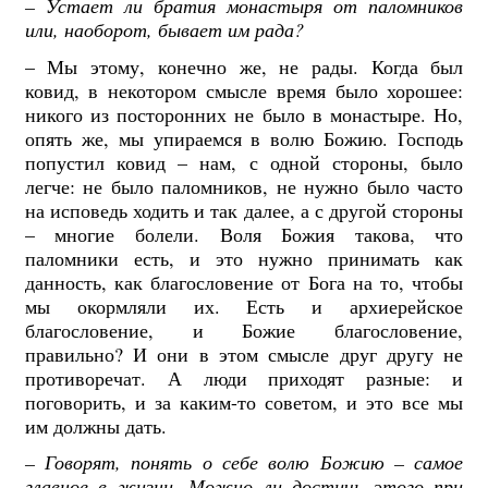
–
Устает ли братия монастыря от паломников
или, наоборот, бывает им рада?
– Мы этому, конечно же, не рады. Когда был
ковид, в некотором смысле время было хорошее:
никого из посторонних не было в монастыре. Но,
опять же, мы упираемся в волю Божию. Господь
попустил ковид – нам, с одной стороны, было
легче: не было паломников, не нужно было часто
на исповедь ходить и так далее, а с другой стороны
– многие болели. Воля Божия такова, что
паломники есть, и это нужно принимать как
данность, как благословение от Бога на то, чтобы
мы окормляли их. Есть и архиерейское
благословение, и Божие благословение,
правильно? И они в этом смысле друг другу не
противоречат. А люди приходят разные: и
поговорить, и за каким-то советом, и это все мы
им должны дать.
–
Говорят, понять о себе волю Божию
–
самое
главное в жизни. Можно ли достичь этого при