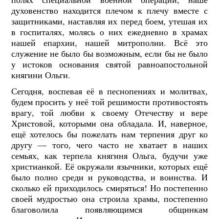
духовенство находится плечом к плечу вместе с
защитниками, наставляя их перед боем, утешая их
в госпиталях, молясь о них ежедневно в храмах
нашей епархии, нашей митрополии. Всё это
служение не было бы возможным, если бы не было
у истоков основания святой равноапостольной
княгини Ольги.
Сегодня, воспевая её в песнопениях и молитвах,
будем просить у неё той решимости противостоять
врагу, той любви к своему Отечеству и вере
Христовой, которыми она обладала. И, наверное,
ещё хотелось бы пожелать нам терпения друг ко
другу — того, чего часто не хватает в наших
семьях, как терпела княгиня Ольга, будучи уже
христианкой. Её окружали язычники, которых ещё
было полно среди и руководства, и воинства. И
сколько ей приходилось смиряться! Но постепенно
своей мудростью она строила храмы, постепенно
благоволила появляющимся общинкам