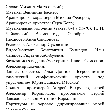
Слова: Михаил Матусовский;
Музыка: Вениамин Баснер;
Аранжировка хора: иерей Михаил Федоров;
Аранжировка оркестра: Серж Корр;
Музыкальный источник (такты 0-4 / 55-70): П. И.
Чайковский — Времена года — Октябрь;
Продюсер:Анна Самсонова;
Режиссёр: Александр Суховский;
Видео/монтаж: Константин Кузнецов, Илья
Лапшов, Рафаэль Хабибуллин;
Звук/запись/сведение/мастеринг: Павел Самсонов,
Александр Кожевин;
Запись оркестра: Илья Донцов, Всероссийский
юношеский симфонический оркестр под
управлением Юрия Башмета (Москва);
Солисты: протоиерей Андрей Вахрушев, иерей
Александр Короплясов, протодиакон Сергий
Завьялов, диакон Антоний Кармазин;
Партитуры и хоровое дирижирование: иерей
Михаил Фёдоров.