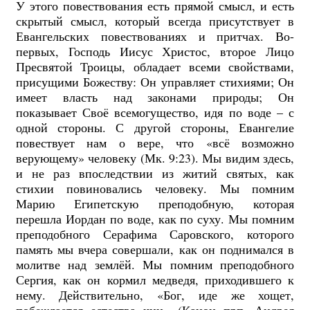
У этого повествования есть прямой смысл, и есть
скрытый смысл, который всегда присутствует в
Евангельских повествованиях и притчах. Во-
первых, Господь Иисус Христос, второе Лицо
Пресвятой Троицы, обладает всеми свойствами,
присущими Божеству: Он управляет стихиями; Он
имеет власть над законами природы; Он
показывает Своё всемогущество, идя по воде – с
одной стороны. С другой стороны, Евангелие
повествует нам о вере, что «всё возможно
верующему» человеку (Мк. 9:23). Мы видим здесь,
и не раз впоследствии из житий святых, как
стихии повиновались человеку. Мы помним
Марию Египетскую преподобную, которая
перешла Иордан по воде, как по суху. Мы помним
преподобного Серафима Саровского, которого
память мы вчера совершали, как он поднимался в
молитве над землёй. Мы помним преподобного
Сергия, как он кормил медведя, приходившего к
нему. Действительно, «Бог, иде же хощет,