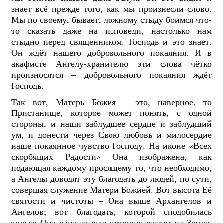
знает всё прежде того, как мы произнесли слово.
Мы по своему, бывает, ложному стыду боимся что-
то сказать даже на исповеди, настолько нам
стыдно перед священником. Господь и это знает.
Он ждёт нашего добровольного покаяния. И в
акафисте Ангелу-хранителю эти слова чётко
произносятся – добровольного покаяния ждёт
Господь.
Так вот, Матерь Божия – это, наверное, то
Пристанище, которое может понять, с одной
стороны, и наши заблудшее сердце и заблудший
ум, и донести через Свою любовь и милосердие
наше покаянное чувство Господу. На иконе «Всех
скорбящих Радости» Она изображена, как
подающая каждому просящему то, что необходимо,
а Ангелы доводят эту благодать до людей, по сути,
совершая служение Матери Божией. Вот высота Её
святости и чистоты – Она выше Архангелов и
Ангелов; вот благодать, которой сподобилась
только Она одна за всю историю жизни на Земле.