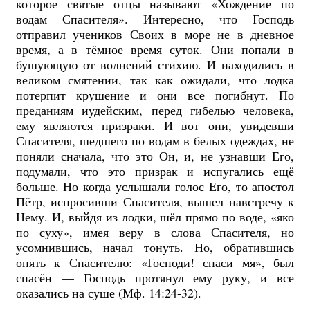
которое святые отцы называют «Хождение по
водам Спасителя». Интересно, что Господь
отправил учеников Своих в море не в дневное
время, а в тёмное время суток. Они попали в
бушующую от волнений стихию. И находились в
великом смятении, так как ожидали, что лодка
потерпит крушение и они все погибнут. По
преданиям иудейским, перед гибелью человека,
ему являются призраки. И вот они, увидевши
Спасителя, шедшего по водам в белых одеждах, не
поняли сначала, что это Он, и, не узнавши Его,
подумали, что это призрак и испугались ещё
больше. Но когда услышали голос Его, то апостол
Пётр, испросивши Спасителя, вышел навстречу к
Нему. И, выйдя из лодки, шёл прямо по воде, «яко
по суху», имея веру в слова Спасителя, но
усомнившись, начал тонуть. Но, обратившись
опять к Спасителю: «Господи! спаси мя», был
спасён — Господь протянул ему руку, и все
оказались на суше (Мф. 14:24-32).