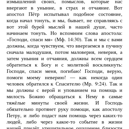
измышлений своих, помыслов, которые нас
ввергают в уныние, в страх и отчаяние. Вот
апостол Пётр испытывал подобное состояние,
когда начал тонуть, и мы, бывает, не справляясь с
вот этой бурей мыслей в нашей душе, часто
начинаем тонуть. Но вспомним слова апостола:
«Господи, спаси мя» (Мф. 14:30). Так и мы с вами
должны, когда чувствуем, что ввергаемся в пучину
сначала малодушия, потом маловерия, неверия, а
затем уныния и отчаяния, должны всем сердцем
обратиться к Богу и с молитвой воскликнуть:
Господи, спаси меня, погибаю! Господи, верую,
помоги моему неверию! — как некогда один
человек обратился к Спасителю (Мр. 9:24). Так и
мы должны с верой и упованием на помощь и
милость Божию обращаться к Нему в самые
тяжёлые минуты своей жизни. И Господь
обязательно протянет руку помощи, как апостолу
Петру, и либо подаст нам помощь через каких-то
людей, либо через какое-то событие в жизни
нашей придёт утешительное ощущение близости