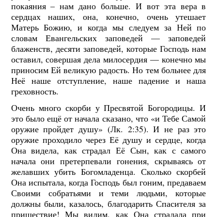
покаяния – нам дано больше. И в
от эта вера в
сердцах наших, она, конечно, очень утешает
Матерь Божию, и когда мы следуем за Ней по
словам Евангельских заповедей — заповедей
блаженств, десяти заповедей, которые Господь нам
оставил, совершая дела милосердия — конечно мы
приносим Ей великую радость. Но тем больнее для
Неё наше отступление, наше падение и наша
греховность.
Очень много скорби у Пресвятой Богородицы. И
это было ещё от начала сказано, что «и Тебе Самой
оружие пройдет душу» (Лк. 2:35). И не раз это
оружие проходило через Её душу и сердце, когда
Она видела, как страдал Её Сын, как с самого
начала они претерпевали гонения, скрываясь от
желавших убить Богомладенца. Сколько скорбей
Она испытала, когда Господь был гоним, предаваем
Своими собратьями и теми людьми, которые
должны были, казалось, благодарить Спасителя за
пришествие! Мы видим, как Она страдала при