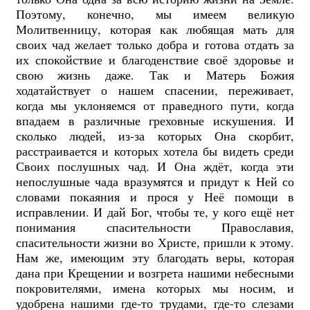
Поэтому, конечно, мы имеем великую
Молитвенницу, которая как любящая мать для
своих чад желает только добра и готова отдать за
их спокойствие и благоденствие своё здоровье и
свою жизнь даже. Так и Матерь Божия
ходатайствует о нашем спасении, переживает,
когда мы уклоняемся от праведного пути, когда
впадаем в различные греховные искушения. И
сколько людей, из-за которых Она скорбит,
расстраивается и которых хотела бы видеть среди
Своих послушных чад. И Она ждёт, когда эти
непослушные чада вразумятся и придут к Ней со
словами покаяния и прося у Неё помощи в
исправлении. И д
ай Бог, чтобы те, у кого ещё нет
понимания спасительности Православия,
спасительности жизни во Христе, пришли к этому.
Нам
же, имеющим эту благодать веры, которая
дана при Крещении и возгрета нашими небесными
покровителями, имена которых мы носим, и
удобрена нашими где-то трудами, где-то слезами