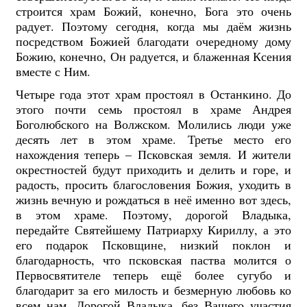
строится храм Божий, конечно, Бога это очень
радует. Поэтому сегодня, когда мы даём жизнь
посредством Божией благодати очередному дому
Божию, конечно, Он радуется, и блаженная Ксения
вместе с Ним.
Четыре года этот храм простоял в Останкино. До
этого почти семь простоял в храме Андрея
Боголюбского на Волжском. Молились люди уже
десять лет в этом храме. Третье место его
нахождения теперь – Псковская земля. И жители
окрестностей будут приходить и делить и горе, и
радость, просить благословения Божия, уходить в
жизнь вечную и рождаться в неё именно вот здесь,
в этом храме. Поэтому, дорогой Владыка,
передайте Святейшему Патриарху Кириллу, а это
его подарок Псковщине, низкий поклон и
благодарность, что псковская паства молится о
Первосвятителе теперь ещё более сугубо и
благодарит за его милость и безмерную любовь ко
всем нам. Дорогой Владыка, без Вашего участия