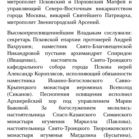
митрополит Псковский и Порховский Матфей и
управляющий Северо-Восточным викариатством
города Москвы, викарий Святейшего Патриарха,
митрополит Звенигородский Арсений.
Высокопреосвященнейшим Владыкам сослужили:
секретарь Псковской епархии протоиерей Андрей
Вахрушев; наместник Свято-Благовещенской
Никандровой пустыни архимандрит Спиридон
(Иващенко), настоятель Свято-Троицкого
кафедрального собора города Пскова иерей
Александр Короплясов, исполняющий обязанности
наместника Иоанно-Богословского Савво-
Крыпецкого монастыря иеромонах Всеволод
(Сиканов). Песнопения освящения исполнил
Архиерейский хор под управлением Марии
Быковой. За богослужением молились:
настоятельница Спасо-Казанского Симанского
монастыря игумения Маркелла (Павлова),
настоятельница Свято-Троицкого Творожковского
монастыря игуменья Магдалина (Бусыгина),