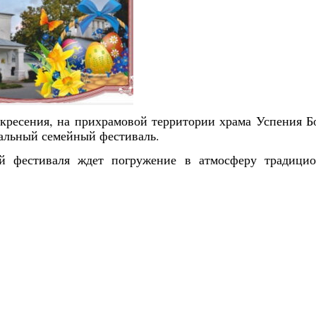
оскресения, на прихрамовой территории храма Успения 
хальный семейный фестиваль.
й фестиваля ждет погружение в атмосферу традицио
Янв
Янв
Янв
Янв
Янв
Янв
Янв
Янв
Фев
Фев
Фев
Фев
Фев
Фев
Фев
Фев
Ма
Ма
Ма
Ма
Ма
Ма
Ма
Ма