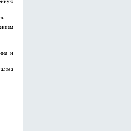
венную
в.
ением
ния и
алова