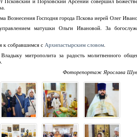
олит Псковский и Порховский Арсений совершил Божест
ва.
ма Вознесения Господня города Пскова иерей Олег Ивано
управлением матушки Ольги Ивановой. За богослуж
я к собравшимся с
Архипастырским словом
.
л Владыку митрополита за радость молитвенного обще
.
Фоторепортаж Ярослава Шув