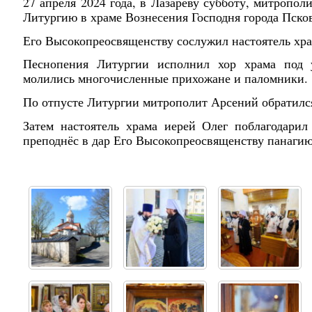
27 апреля 2024 года, в Лазареву субботу, митроп
Литургию в храме Вознесения Господня города Пско
Его Высокопреосвященству сослужил настоятель хра
Песнопения Литургии исполнил хор храма под 
молились многочисленные прихожане и паломники.
По отпусте Литургии митрополит Арсений обратилс
Затем настоятель храма иерей Олег поблагодари
преподнёс в дар Его Высокопреосвященству панагию