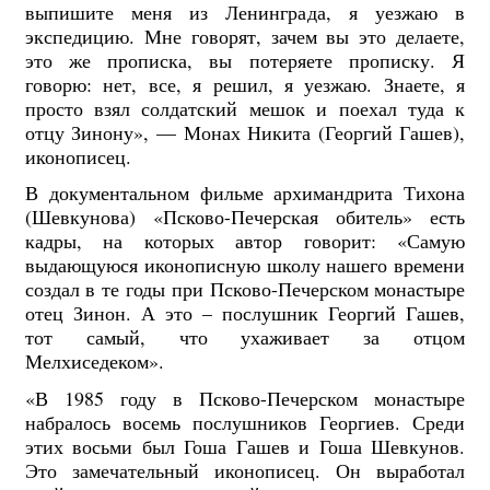
выпишите меня из Ленинграда, я уезжаю в
экспедицию. Мне говорят, зачем вы это делаете,
это же прописка, вы потеряете прописку. Я
говорю: нет, все, я решил, я уезжаю. Знаете, я
просто взял солдатский мешок и поехал туда к
отцу Зинону», — Монах Никита (Георгий Гашев),
иконописец.
В документальном фильме архимандрита Тихона
(Шевкунова) «Псково-Печерская обитель» есть
кадры, на которых автор говорит: «Самую
выдающуюся иконописную школу нашего времени
создал в те годы при Псково-Печерском монастыре
отец Зинон. А это – послушник Георгий Гашев,
тот самый, что ухаживает за отцом
Мелхиседеком».
«В 1985 году в Псково-Печерском монастыре
набралось восемь послушников Георгиев. Среди
этих восьми был Гоша Гашев и Гоша Шевкунов.
Это замечательный иконописец. Он выработал