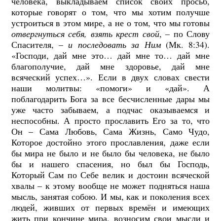
человека, выкладываем список своих просьб,
которые говорят о том, что мы хотим получше
устроиться в этом мире, а не о том, что мы готовы
отвергнуться себя,
взять крест свой
, – по Слову
Спасителя, –
и последовать за Ним
(Мк. 8:34).
«Господи, дай мне это… дай мне то… дай мне
благополучие, дай мне здоровье, дай мне
всяческий успех…». Если в двух словах свести
наши молитвы: «помоги» и «дай». А
поблагодарить Бога за все бесчисленные дары мы
уже часто забываем, а подчас оказываемся и
неспособны. А просто прославить Его за то, что
Он – Сама Любовь, Сама Жизнь, Само Чудо,
Которое достойно этого прославления, даже если
бы мира не было и не было бы человека, не было
бы и нашего спасения, но был бы Господь,
Который Сам по Себе велик и достоин всяческой
хвалы – к этому вообще не может подняться наша
мысль, занятая собою. И мы, как и поколения всех
людей, живших от первых времён и имеющих
жить при кончине мира, возносим свои мысли и