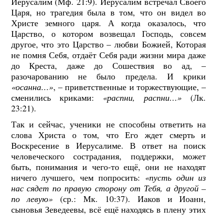
Иерусалим (Мф. 21:9). Иерусалим встречал Своего
Царя, но трагедия была в том, что он видел во
Христе земного царя. А когда оказалось, что
Царство, о котором возвещал Господь, совсем
другое, что это Царство – любви Божией, Которая
не помня Себя, отдаёт Себя ради жизни мира даже
до Креста, даже до Сошествия во ад, –
разочарованию не было предела. И крики
«осанна…»
, – приветственные и торжествующие, –
сменились криками:
«распни, распни…»
(Лк.
23:21).
Так и сейчас, ученики не способны ответить на
слова Христа о том, что Его ждет смерть и
Воскресение в Иерусалиме. В ответ на поиск
человеческого сострадания, поддержки, может
быть, понимания и чего-то ещё, они не находят
ничего лучшего, чем попросить:
«пусть один из
нас сядет по правую сторону от Тебя, а другой –
по левую»
(ср.: Мк. 10:37). Иаков и Иоанн,
сыновья Зеведеевы, всё ещё находясь в плену этих