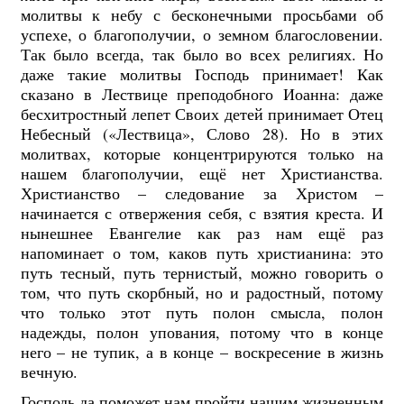
молитвы к небу с бесконечными просьбами об
успехе, о благополучии, о земном благословении.
Так было всегда, так было во всех религиях. Но
даже такие молитвы Господь принимает! Как
сказано в Лествице преподобного Иоанна: даже
бесхитростный лепет Своих детей принимает Отец
Небесный («Лествица», Слово 28). Но в этих
молитвах, которые концентрируются только на
нашем благополучии, ещё нет Христианства.
Христианство – следование за Христом –
начинается с отвержения себя, с взятия креста. И
нынешнее Евангелие как раз нам ещё раз
напоминает о том, каков путь христианина: это
путь тесный, путь тернистый, можно говорить о
том, что путь скорбный, но и радостный, потому
что только этот путь полон смысла, полон
надежды, полон упования, потому что в конце
него – не тупик, а в конце – воскресение в жизнь
вечную.
Господь да поможет нам пройти нашим жизненным