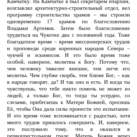
Камчатку. На Камчатке я был секретарём епархии,
возглавлял архитектурно-строительный отдел, вел
программу строительства храмов – мы строили
одновременно 17 храмов по благословению
Владыки Артемия. Затем было благословение
трудиться на Чукотке два с половиной года. Тоже
благодатное время – время миссионерских трудов
и проповеди среди коренных народов Севера –
чукчей и эскимосов. И это было время тоже
особой, наверное, молитвы к Богу. Потому что,
чем человеку тяжелее внешне, тем легче его
молитва. Чем глубже скорбь, тем ближе Бог, – как
в народе говорят, да? И так оно и есть. И когда ты
чувствуешь, что тебе никто помочь не может из
людей, а только Бог, то тогда ты усердно, со
слезами, прибегаешь к Матери Божией, просишь
Её, чтобы Она дала силы пронести это испытание.
И это время тоже вспоминается с радостью, хотя
много трудов пришлось совершить. И, наверное,
это послужило тому, что я оказался в
первопрестольном граде. Матерь Божия через