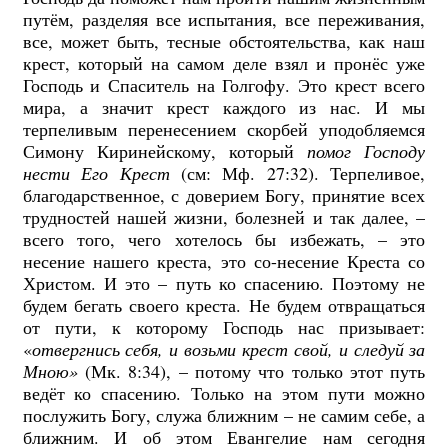
путём, разделяя все испытания, все переживания,
все, может быть, тесные обстоятельства, как наш
крест, который на самом деле взял и пронёс уже
Господь и Спаситель на Голгофу. Это крест всего
мира, а значит крест каждого из нас. И мы
терпеливым перенесением скорбей уподобляемся
Симону Киринейскому, который
помог Господу
нести Его Крест
(см: Мф. 27:32). Терпеливое,
благодарственное, с доверием Богу, принятие всех
трудностей нашей жизни, болезней и так далее, –
всего того, чего хотелось бы избежать, – это
несение нашего креста, это со-несение Креста со
Христом. И это – путь ко спасению. Поэтому не
будем бегать своего креста. Не будем отвращаться
от пути, к которому Господь нас призывает:
«
отвергнись себя, и возьми крест свой, и
следуй за
Мною»
(Мк. 8:34), – потому что только этот путь
ведёт ко спасению. Только на этом пути можно
послужить Богу, служа ближним – не самим себе, а
ближним. И об этом Евангелие нам сегодня