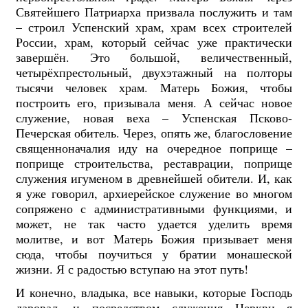
Святейшего Патриарха призвала послужить и там
– строил Успенский храм, храм всех строителей
России, храм, который сейчас уже практически
завершён. Это большой, величественный,
четырёхпрестольный, двухэтажный на полторы
тысячи человек храм. Матерь Божия, чтобы
построить его, призывала меня. А сейчас новое
служение, новая веха – Успенская Псково-
Печерская обитель. Через, опять же, благословение
священноначалия иду на очередное поприще –
поприще строительства, реставрации, поприще
служения игуменом в древнейшей обители. И, как
я уже говорил, архиерейское служение во многом
сопряжено с административными функциями, и
может, не так часто удается уделить время
молитве, и вот Матерь Божия призывает меня
сюда, чтобы поучиться у братии монашеской
жизни. Я с радостью вступаю на этот путь!
И конечно, владыка, все навыки, которые Господь
даровал, и посредством служения Церкви я