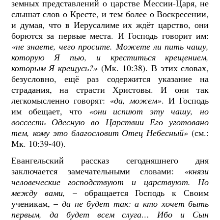
земных представлений о царстве Мессии-Царя, не
слышат слов о Кресте, и тем более о Воскресении,
и думая, что в Иерусалиме их ждёт царство, они
борются за первые места. И Господь говорит им:
«не знаете, чего просите. Можете ли пить чашу,
которую Я пью, и креститься крещением,
которым Я крещусь?»
(Мк. 10:38). В этих словах,
безусловно, ещё раз содержится указание на
страдания, на страсти Христовы. И они так
легкомысленно говорят:
«да, можем»
. И Господь
им обещает, что
«они испиют эту чашу, но
воссесть Одесную во Царствии Его уготовано
тем, кому это благословит Отец Небесный»
(см.:
Мк. 10:39-40).
Евангельский рассказ сегодняшнего дня
заключается замечательными словами:
«князи
человеческие господствуют и царствуют. Но
между вами,
– обращается Господь к Своим
ученикам, –
да не будет так: а кто хочет быть
первым, да будет всем слуга… Ибо и Сын