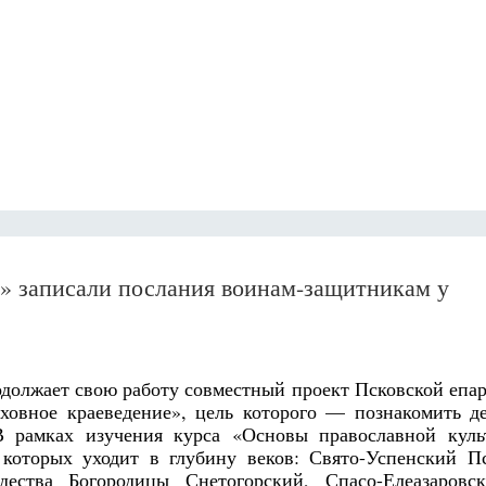
» записали послания воинам-защитникам у
родолжает свою работу совместный проект Псковской епа
ховное краеведение», цель которого — познакомить д
В рамках изучения курса «Основы православной куль
которых уходит в глубину веков: Свято-Успенский Пс
дества Богородицы Снетогорский, Спасо-Елеазаровс