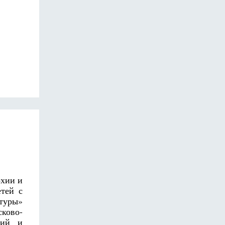
рхии и
етей с
туры»
ково-
кий и