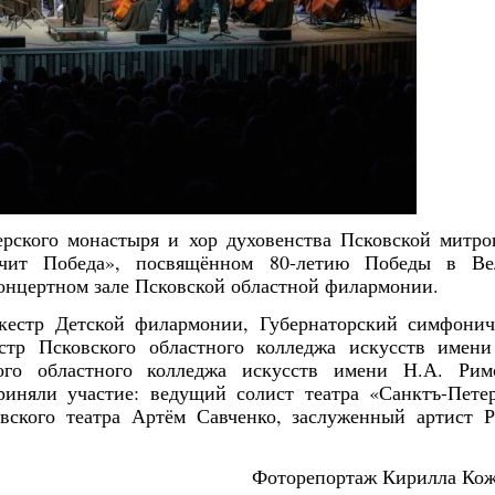
ерского монастыря и хор духовенства Псковской митр
учит Победа», посвящённом 80-летию Победы в Ве
онцертном зале Псковской областной филармонии.
кестр Детской филармонии, Губернаторский симфонич
стр Псковского областного колледжа искусств имени
кого областного колледжа искусств имени Н.А. Римс
риняли участие: ведущий солист театра «Санктъ-Пете
ского театра Артём Савченко, заслуженный артист Р
Фоторепортаж Кирилла Кож