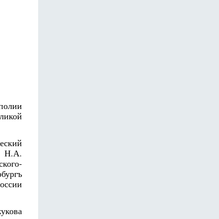
ополии
ликой
еский
 Н.А.
кого-
рбургъ
оссии
укова