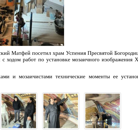
вский Матфей посетил храм Успения Пресвятой Богороди
я с ходом работ по установке мозаичного изображения 
ками и мозаичистами технические моменты ее устано
.
Янв
Янв
Янв
Янв
Янв
Янв
Янв
Янв
Фев
Фев
Фев
Фев
Фев
Фев
Фев
Фев
Ма
Ма
Ма
Ма
Ма
Ма
Ма
Ма