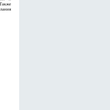
 Также
слания