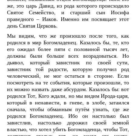
же, это царь Давид, из рода которого происходило
Святое Семейство, и старший сын Иосифа
праведного – Иаков. Именно им посвящает этот
день Святая Церковь.
Мы видим, что же произошло после того, как
родился в мир Богомладенец. Казалось бы, те, кто
его ожидал более пяти с половиной тысяч лет,
должны были больше всех возрадоваться. Но
дьявол, который завистник по своей сути,
завистник той радости, которую получил род
человеческий, не мог остаться в стороне. Если
посмотреть на те события, которые произошли, то
их можно назвать даже абсурдом. Казалось бы: вот
родился Тот, Кого ждали, но мы видим Ирода-царя,
который в ненависти, в гневе, в злобе, затаился
сначала, чтобы обманным путём узнать, где же
родился Богомладенец. Ибо он настолько был
завистлив, настолько дорожил своей земной
властью, что хотел убить Богомладенца, чтобы Тот,
достигнув зрелых лет, не занял его место.