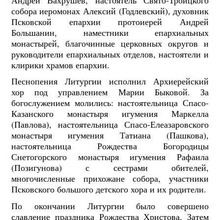
собора иеромонах Алексий (Годлевский), духовник
Псковской епархии протоиерей Андрей
Большанин, наместники епархиальных
монастырей, благочинные церковных округов и
руководители епархиальных отделов, настоятели и
клирики храмов епархии.
Песнопения Литургии исполнил Архиерейский
хор под управлением Марии Быковой. За
богослужением молились: настоятельница Спасо-
Казанского монастыря игумения Маркелла
(Павлова), настоятельница Спасо-Елеазаровского
монастыря игумения Татиана (Пашкова),
настоятельница Рождества Богородицы
Снетогорского монастыря игумения Рафаила
(Позигунова) с сестрами обителей,
многочисленные прихожане собора, участники
Псковского большого детского хора и их родители.
По окончании Литургии было совершено
славление праздника Рождества Христова. Затем