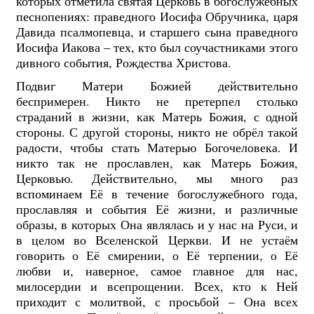
которых отметила святая Церковь в богослужебных
песнопениях: праведного Иосифа Обручника, царя
Давида псалмопевца, и старшего сына праведного
Иосифа Иакова – тех, кто был соучастниками этого
дивного события, Рождества Христова.
Подвиг Матери Божией действительно
беспримерен. Никто не претерпел столько
страданий в жизни, как Матерь Божия, с одной
стороны. С другой стороны, никто не обрёл такой
радости, чтобы стать Матерью Богочеловека. И
никто так не прославлен, как Матерь Божия,
Церковью. Действительно, мы много раз
вспоминаем Её в течение богослужебного года,
прославляя и события Её жизни, и различные
образы, в которых Она являлась и у нас на Руси, и
в целом во Вселенской Церкви. И не устаём
говорить о Её смирении, о Её терпении, о Её
любви и, наверное, самое главное для нас,
милосердии и всепрощении. Всех, кто к Ней
приходит с молитвой, с просьбой – Она всех