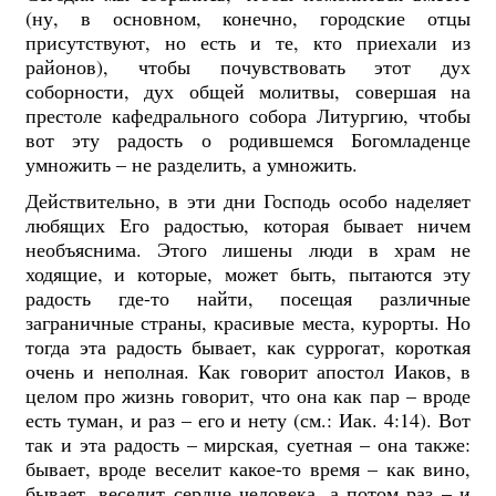
(ну, в основном, конечно, городские отцы
присутствуют, но есть и те, кто приехали из
районов), чтобы почувствовать этот дух
соборности, дух общей молитвы, совершая на
престоле кафедрального собора Литургию, чтобы
вот эту радость о родившемся Богомладенце
умножить – не разделить, а умножить.
Действительно, в эти дни Господь особо наделяет
любящих Его радостью, которая бывает ничем
необъяснима. Этого лишены люди в храм не
ходящие, и которые, может быть, пытаются эту
радость где-то найти, посещая различные
заграничные страны, красивые места, курорты. Но
тогда эта радость бывает, как суррогат, короткая
очень и неполная. Как говорит апостол Иаков, в
целом про жизнь говорит, что она как пар – вроде
есть туман, и раз – его и нету (см.: Иак. 4:14). Вот
так и эта радость – мирская, суетная – она также:
бывает, вроде веселит какое-то время – как вино,
бывает, веселит сердце человека, а потом раз – и