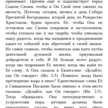
принимает. Причём ещё и ходатайствует перед
Сыном Своим, чтобы и Он Свой гнев сменил на
милость.
Поэтому сегодня, молясь в день Собора
Пресвятой Богородицы, второй день по Рождестве
Христовом, будем просить Её, чтобы Она не
оставляла нас Своим покровом и заступлением,
чтобы утешала нас в час скорби, чтобы умножала
нашу радость, когда мы находимся в праздновании
каких-то событий или обретений в своей жизни.
Но самое главное, чтобы помогала нам идти путём
деятельной духовной жизни, приумножая
добродетели в себе. И Её больше всего радует,
когда мы подражаем Её жизни, когда мы идём по
Её слову. А Она сказала в Евангелии: «Делайте,
как Он говорит» (Ин. 2:5). Помните, когда было
претворение воды в вино? Единственные слова Её
в Священном Писании были именно в этом месте
сказаны: «Делайте, как Он говорит» (Ин. 2:5).
Тогда обращалась Она непосредственно к
устроителям пира, которые должны были
приготовить сосуды, но через этот образ