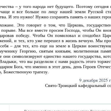
118
153
12
36
57
57
37
0
115
123
33
59
34
20
0
0
1
1
Posts
Posts
Posts
Posts
Posts
Posts
Posts
Posts
Posts
Posts
Posts
Posts
Posts
Posts
Posts
Posts
ечества – у того народа нет будущего. Поэтому сегодня
Май
Май
Май
Май
Май
Май
Май
Май
Июн
Июн
Июн
Июн
Июн
Июн
Июн
Июн
Ию
Ию
Ию
Ию
Ию
Ию
Ию
Ию
чаще и все больше по лицу нашей земли Русской ст
133
147
44
32
57
28
0
0
122
127
30
27
42
29
12
0
1
1
Posts
Posts
Posts
Posts
Posts
Posts
Posts
Posts
Posts
Posts
Posts
Posts
Posts
Posts
Posts
Posts
а. И это нужно! Нужно сохранять память о наших геро
Сен
Сен
Сен
Сен
Сен
Сен
Сен
Сен
Окт
Окт
Окт
Окт
Окт
Окт
Окт
Окт
Но
Но
Но
Но
Но
Но
Но
Но
ожане. Это говорит о том, что Церковь, государстве
102
99
35
23
27
12
33
0
105
114
14
22
23
42
25
29
1
1
1
Posts
Posts
Posts
Posts
Posts
Posts
Posts
Posts
Posts
Posts
Posts
Posts
Posts
Posts
Posts
Posts
 порыве. Мы все вместе просим Господа, чтобы Он вно
даровав победу. Чтобы Он помиловал и сподобил Цар
ражений, и тех, кто уже перешел в жизнь вечную. Мы пр
себя – для тех, кто еще на земле в Церкви воинствую
ученику Георгию, святым князьям, молитвенная памя
 они символизируют единство нашего государства, кот
Владыки, что вы разделили с нами радость этого торжес
дарим Бога, что именно в этот день, день Героев Отечес
, Божественную трапезу.
9 декабря 2025 г
Свято-Троицкий кафедральный с