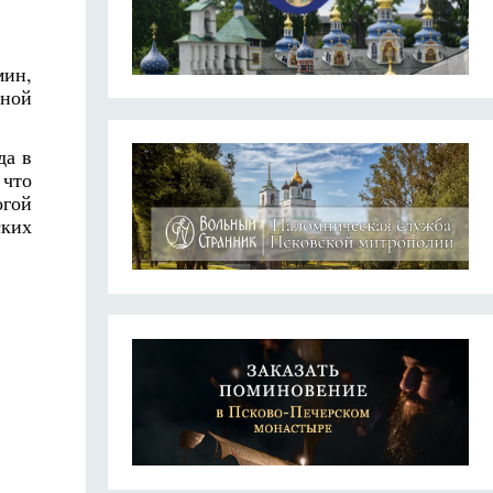
мин,
нной
да в
 что
огой
ских