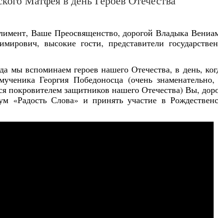
кого Матфея в день Героев Отечества
лимент, Ваше Преосвященство, дорогой Владыка Вениа
мирович, высокие гости, представители государстве
да мы вспоминаем героев нашего Отечества, в день, ког
ученика Георгия Победоносца (очень знаменательно,
ется покровителем защитников нашего Отечества) Вы, дор
ум «Радость Слова» и принять участие в Рождествен