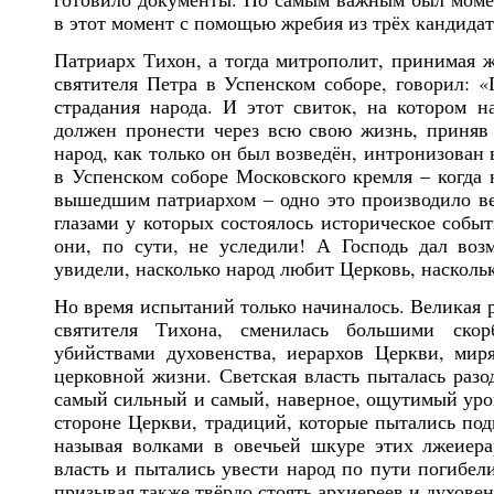
в этот момент с помощью жребия из трёх кандидат
Патриарх Тихон, а тогда митрополит, принимая ж
святителя Петра в Успенском соборе, говорил: 
страдания народа. И этот свиток, на котором н
должен пронести через всю свою жизнь, приняв 
народ, как только он был возведён, интронизован
в Успенском соборе Московского кремля – когда 
вышедшим патриархом – одно это производило ве
глазами у которых состоялось историческое собы
они, по сути, не уследили! А Господь дал воз
увидели, насколько народ любит Церковь, насколь
Но время испытаний только начиналось. Великая р
святителя Тихона, сменилась большими скор
убийствами духовенства, иерархов Церкви, мир
церковной жизни. Светская власть пыталась разо
самый сильный и самый, наверное, ощутимый урон
стороне Церкви, традиций, которые пытались под
называя волками в овечьей шкуре этих лжеиера
власть и пытались увести народ по пути погибел
призывая также твёрдо стоять архиереев и духове