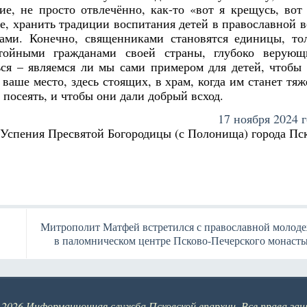
е, не просто отвлечённо, как-то «вот я крещусь, вот
те, хранить традиции воспитания детей в православной в
ами. Конечно, священниками становятся единицы, то
тойными гражданами своей страны, глубоко верую
ся – являемся ли мы сами примером для детей, чтобы
аше место, здесь стоящих, в храм, когда им станет тяж
а посеять, и чтобы они дали добрый всход.
17 ноября 2024 г
 Успения Пресвятой Богородицы (с Полонища) города Пс
Митрополит Матфей встретился с православной молод
в паломническом центре Псково-Печерского монаст
-2026 Информационная служба Псковской епархии. Все права за