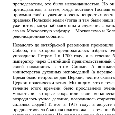
преподаватели, это было неожиданностью. Но он 
преподавателя, а затем, когда поставил Господь
проходил своё служение в очень непростых места
пределах Польской земли (тогда и там были наши 
уже потом, когда набрался опыта служения архип
его на Московскую кафедру – Московскую и Коло
революционные события.
Незадолго до октябрьской революции произошло 
Собора, на котором предполагалось избрать о
упразднено Петром I в 1700 году, и в течение б
император через Святейший правительственный С
своей находились в этом Синоде. А возглав
министерства духовных исповеданий (а нередко
Время было непростое для Церкви, честно сказать
Церкви практически затих. Мы видим, что в тече
течение этого времени было прославлено очен
монастыри, которые сохранили свои монашеск
возродилось умное делание, возродилось старческ
сильных людей! И вот в 1917 году, в августе 
предшествовала большая подготовка – в течение б
готовило документы. Но самым важным был момент