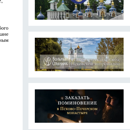
,
бого
жане
ьным