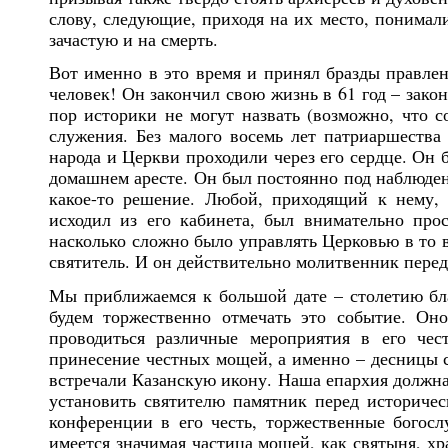
слову, следующие, приходя на их место, понимали
зачастую и на смерть.
Вот именно в это время и принял бразды правле
человек! Он закончил свою жизнь в 61 год – зако
пор историки не могут назвать (возможно, что с
служения. Без малого восемь лет патриаршества 
народа и Церкви проходили через его сердце. Он 
домашнем аресте. Он был постоянно под наблюден
какое-то решение. Любой, приходящий к нему,
исходил из его кабинета, был внимательно про
насколько сложно было управлять Церковью в то 
святитель. И он действительно молитвенник пере
Мы приближаемся к большой дате – столетию бл
будем торжественно отмечать это событие. Он
проводиться различные мероприятия в его чест
принесение честных мощей, а именно – десницы св
встречали Казанскую икону. Наша епархия должна
установить святителю памятник перед историче
конференции в его честь, торжественные богосл
имеется значимая частица мощей, как святыня, х