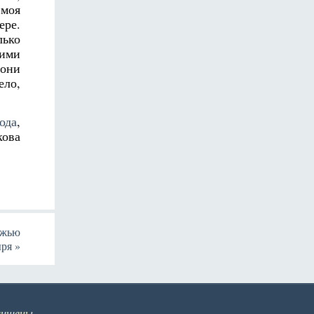
 моя
ере.
лько
щими
 они
ело,
ода
,
кова
ежью
ыря
»
щищены.