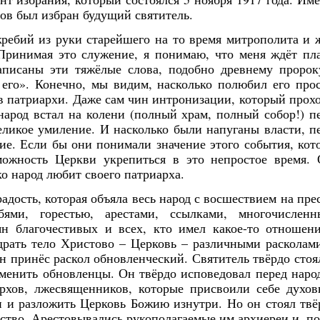
ов был избран будущий святитель.
ребий из руки старейшего на то время митрополита и 
«Принимая это служение, я понимаю, что меня ждёт пл
аписаны эти тяжёлые слова, подобно древнему пророк
его». Конечно, мы видим, насколько полюбил его про
 в патриархи. Даже сам чин интронизации, который прох
народ встал на колени (полный храм, полный собор!) п
ликое умиление. И насколько были напуганы власти, п
тие. Если бы они понимали значение этого события, кот
можность Церкви укрепиться в это непростое время.
ко народ любит своего патриарха.
адость, которая объяла весь народ с восшествием на пре
бями, горестью, арестами, ссылками, многочислен
ян благочестивых и всех, кто имел какое-то отношен
драть тело Христово – Церковь – различными расколам
 принёс раскол обновленческий. Святитель твёрдо стоя
менить обновленцы. Он твёрдо исповедовал перед наро
рхов, лжесвященников, которые присвоили себе духо
и и разложить Церковь Божию изнутри. Но он стоял твё
нство. Арестовывались рукополагаемые им архиереи и, по