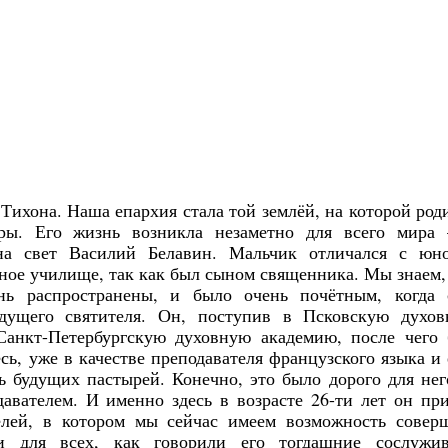
 Тихона. Наша епархия стала той землёй, на которой род
ры. Его жизнь возникла незаметно для всего мира
на свет Василий Белавин. Мальчик отличался с юн
ное училище, так как был сыном священника. Мы знаем,
нь распространены, и было очень почётным, когда
дущего святителя. Он, поступив в Псковскую духо
Санкт-Петербургскую духовную академию, после чего
сь, уже в качестве преподавателя французского языка и
 будущих пастырей. Конечно, это было дорого для нег
авателем. И именно здесь в возрасте 26-ти лет он пр
лей, в котором мы сейчас имеем возможность совер
Янв
Янв
Янв
Янв
Янв
Янв
Янв
Янв
Фев
Фев
Фев
Фев
Фев
Фев
Фев
Фев
Ма
Ма
Ма
Ма
Ма
Ма
Ма
Ма
и для всех, как говорили его тогдашние сослужив