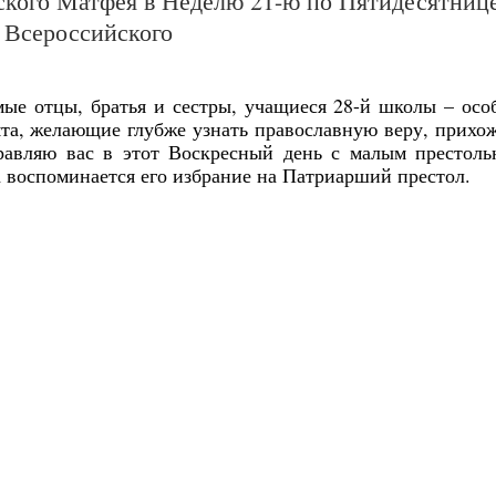
ского Матфея в Неделю 21-ю по Пятидесятнице
а Всероссийского
мые отцы, братья и сестры, учащиеся 28-й школы – осо
бята, желающие глубже узнать православную веру, прихо
дравляю вас в этот Воскресный день с малым престол
а воспоминается его избрание на Патриарший престол.