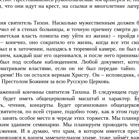
, что они идут на крест, на ссылки и многолетние лагер
ния святитель Тихон. Насколько мужественным должен 
нчил её в стенах больницы, и точную причину смерти до
оветская власть помогла ему уйти из жизни) – пройдя 
– конечно, оно сократило его жизнь, когда все эти ск
был и в заточении, находясь в тюремной камере, он был 
ием, каждый шаг его оценивался, и после него принима
 был под особым наблюдением. Любой документ, кот
сматриваем властями, если он не был передан тайно.
время! Но он остался верным Христу. Он – исповедник, 
д Престолом Божиим за всю Русскую Церковь.
аженной кончины святителя Тихона. В следующем год
о будет иметь общецерковный масштаб и характер. Б
ь, чтения, концерты. Будет организовано общецерко
ятителя, по всей стране, подобно тому, как в этом год
 занять особое место в череде этих торжеств. Мы плани
ским зданием семинарии. Мы планируем проводить чте
ужения. И я думаю, что храм, в котором имеется прес
ранящаяся в вашем замечательном храме, тоже займёт ва