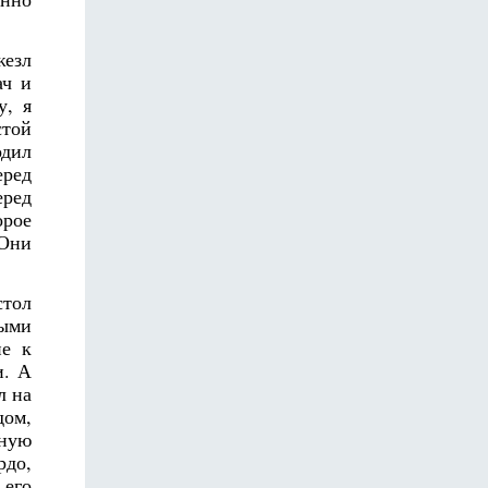
жезл
ач и
у, я
стой
одил
еред
еред
орое
 Они
стол
ными
ие к
и. А
л на
дом,
вную
рдо,
 его