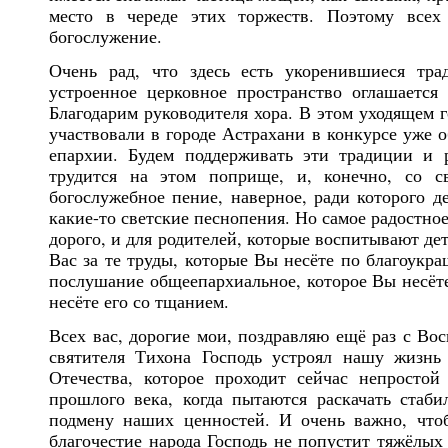
место в череде этих торжеств. Поэтому всех
богослужение.
Очень рад, что здесь есть укоренившиеся тра
устроенное церковное пространство оглашается
Благодарим руководителя хора. В этом уходящем г
участвовали в городе Астрахани в конкурсе уже 
епархии. Будем поддерживать эти традиции и р
трудится на этом поприще, и, конечно, со с
богослужебное пение, наверное, ради которого д
какие-то светские песнопения. Но самое радостное,
дорого, и для родителей, которые воспитывают де
Вас за те труды, которые Вы несёте по благоукр
послушание общеепархиальное, которое Вы несёте 
несёте его со тщанием.
Всех вас, дорогие мои, поздравляю ещё раз с В
святителя Тихона Господь устроял нашу жизн
Отечества, которое проходит сейчас непростой
прошлого века, когда пытаются раскачать стаби
подмену наших ценностей. И очень важно, чтоб
благочестие народа Господь не попустит тяжёлых