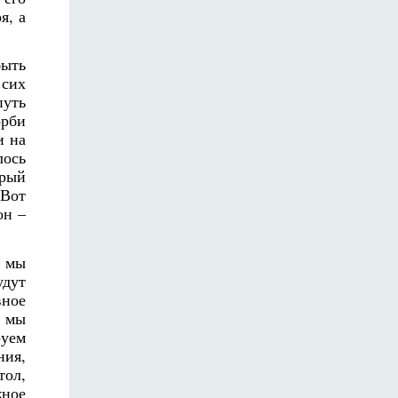
я, а
быть
 сих
путь
орби
и на
лось
орый
 Вот
он –
у мы
удут
вное
у мы
руем
ния,
тол,
жное