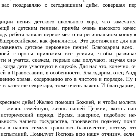
 вас поздравляю с сегодняшним днём, совершая пе
диции пения детского школьного хора, что замечате
 ещё и детским пением, причём очень высокого качес
оду ребята заняли первое место на региональном конкур
общероссийском, как финалисты. Это достижение для н
азвивать детское церковное пение! Благодарим всех,
воей стороны приложим все усилия, чтобы развива
ети и учатся, скажем, первые азы получают, изучая сна
 когда дети участвуют в службе. Для нас это, конечно, о
тей в Православии, в особенности. Благодарим, отец Анд
ашению храма, содержанию его в чистоте и порядке. Ну 
в качестве секретаря, тоже очень важно. И благодарим,
оскресным днём! Желаю помощи Божией, и чтобы молит
ь – жизнь семейную, жизнь нашей Церкви, жизнь на
 исторический период. Время, наверное, подобное на
льность нашего государства, произвести подмену поня
ы в наших семьях хранилось благочестие, потому чт
 испытаний. Помилует Господь всю нашу отчизну, если