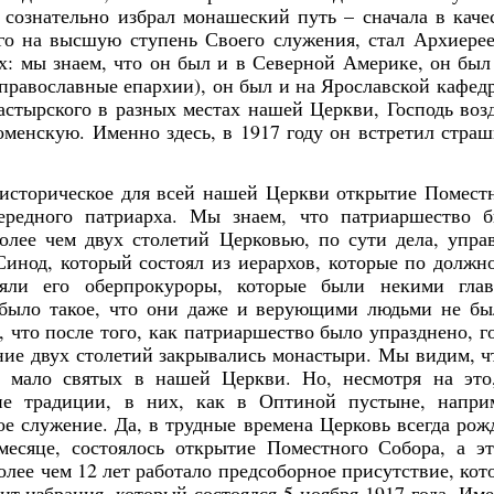
118
153
12
36
57
57
37
0
115
123
33
59
34
20
0
0
1
1
сознательно избрал монашеский путь – сначала в каче
Posts
Posts
Posts
Posts
Posts
Posts
Posts
Posts
Posts
Posts
Posts
Posts
Posts
Posts
Posts
Posts
 его на высшую ступень Своего служения, стал Архиере
Май
Май
Май
Май
Май
Май
Май
Май
Июн
Июн
Июн
Июн
Июн
Июн
Июн
Июн
Ию
Ию
Ию
Ию
Ию
Ию
Ию
Ию
х: мы знаем, что он был и в Северной Америке, он был
133
147
44
32
57
28
0
0
122
127
30
27
42
29
12
0
1
1
Posts
Posts
Posts
Posts
Posts
Posts
Posts
Posts
Posts
Posts
Posts
Posts
Posts
Posts
Posts
Posts
православные епархии), он был и на Ярославской кафедр
Сен
Сен
Сен
Сен
Сен
Сен
Сен
Сен
Окт
Окт
Окт
Окт
Окт
Окт
Окт
Окт
Но
Но
Но
Но
Но
Но
Но
Но
астырского в разных местах нашей Церкви, Господь воз
102
99
35
23
27
12
33
0
105
114
14
22
23
42
25
29
1
1
1
Posts
Posts
Posts
Posts
Posts
Posts
Posts
Posts
Posts
Posts
Posts
Posts
Posts
Posts
Posts
Posts
менскую. Именно здесь, в 1917 году он встретил стра
историческое для всей нашей Церкви открытие Помест
чередного патриарха. Мы знаем, что патриаршество 
олее чем двух столетий Церковью, по сути дела, упра
инод, который состоял из иерархов, которые по должн
ляли его оберпрокуроры, которые были некими гла
 было такое, что они даже и верующими людьми не бы
, что после того, как патриаршество было упразднено, г
ние двух столетий закрывались монастыри. Мы видим, ч
ь мало святых в нашей Церкви. Но, несмотря на это
ие традиции, в них, как в Оптиной пустыне, напри
ое служение. Да, в трудные времена Церковь всегда рож
месяце, состоялось открытие Поместного Собора, а э
олее чем 12 лет работало предсоборное присутствие, кот
 избрания, который состоялся 5 ноября 1917 года. Им