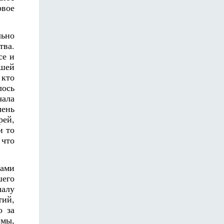
рвое
льно
тва.
се и
ашей
 кто
лось
чала
чень
рей,
и то
 что
вами
шего
чалу
тий,
о за
 мы,