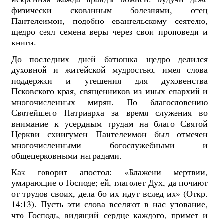
физически скованным болезнями, отец
Пантелеимон, подобно евангельскому сеятелю,
щедро сеял семена веры через свои проповеди и
книги.
До последних дней батюшка щедро делился
духовной и житейской мудростью, имея слова
поддержки и утешения для духовенства
Псковского края, священников из иных епархий и
многочисленных мирян. По благословению
Святейшего Патриарха за время служения во
внимание к усердным трудам на благо Святой
Церкви схиигумен Пантелеимон был отмечен
многочисленными богослужебными и
общецерковными наградами.
Как говорит апостол: «Блажени мертвии,
умирающие о Господе; ей, глаголет Дух, да почиют
от трудов своих, дела бо их идут вслед их» (Откр.
14:13). Пусть эти слова вселяют в нас упование,
что Господь, видящий сердце каждого, примет и