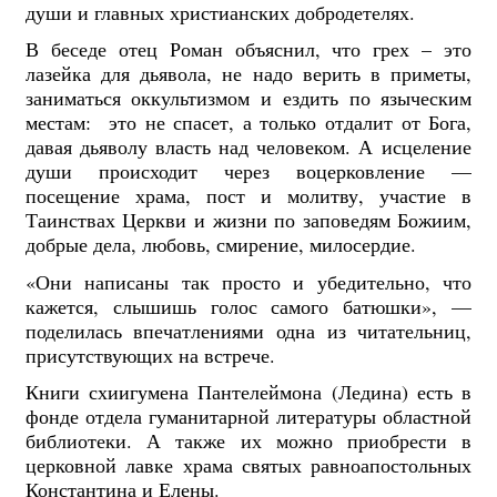
души и главных христианских добродетелях.
В беседе отец Роман объяснил, что г
рех – это
лазейка для дьявола, не надо верить в приметы,
заниматься оккультизмом и ездить по языческим
местам: это не спасет, а только отдалит от Бога,
давая дьяволу власть над человеком. А исцеление
души происходит через воцерковление —
посещение храма, пост и молитву, участие в
Таинствах Церкви и жиз
ни по заповедям Божиим,
добрые дела, любовь, смирение, милосердие.
«Они написаны так просто и убедительно, что
кажется, слышишь голос самого батюшки», —
поделилась впечатлениями одна из читательниц,
присутствующих на встрече.
Книги схиигумена Пантелеймона (Ледина) есть в
фонде отдела гуманитарной литературы областной
библиотеки. А также их можно приобрести в
церковной лавке храма святых равноапостольных
Константина и Елены.