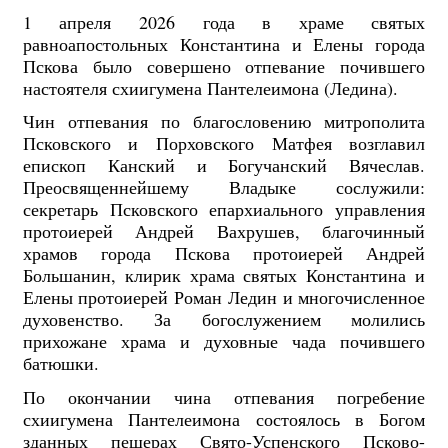
1 апреля 2026 года в храме святых
равноапостольных Константина и Елены города
Пскова было совершено отпевание почившего
настоятеля схиигумена Пантелеимона (Ледина).
Чин отпевания по благословению митрополита
Псковского и Порховского Матфея возглавил
епископ Канский и Богучанский Вячеслав.
Преосвященнейшему Владыке сослужили:
секретарь Псковского епархиального управления
протоиерей Андрей Вахрушев, благочинный
храмов города Пскова протоиерей Андрей
Большанин, клирик храма святых Константина и
Елены протоиерей Роман Ледин и многочисленное
духовенство. За богослужением молились
прихожане храма и духовные чада почившего
батюшки.
По окончании чина отпевания погребение
схиигумена Пантелеимона состоялось в Богом
зданных пещерах Свято-Успенского Псково-