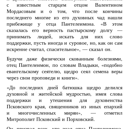
с известным старцем отцом Валентином
Мордасовым и о том, что после кончины
последнего многие из его духовных чад нашли
прибежище у отца Пантелеимона. «В этом
сказалась его верность пастырскому долгу —
принимать людей, искать для них слово
поддержки, пусть иногда и суровое, но, как он сам
искренне считал, спасительное», — сказал он.
Будучи даже физически скованным болезнями,
отец Пантелеимон, по словам Владыки, «подобно
евангельскому сеятелю, щедро сеял семена веры
через свои проповеди и книги».
«До последних дней батюшка щедро делился
духовной и житейской мудростью, имея слова
поддержки и утешения для духовенства
Псковского края, священников из иных епархий
и многочисленных мирян», — отметил
Митрополит Псковский и Порховский.
Он призвал всех, кто знал отца Пантелеимона,