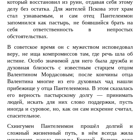
который восстановил из руин, отдавая себя этому
делу без остатка. Для жителей Пскова этот храм
стал узнаваемым, и сам отец Пантелеимон
запомнился как пастырь, не боявшийся брать на
себя ответственность в непростых
обстоятельствах.
В советское время он с мужеством исповедовал
веру, не ища компромиссов там, где речь шла об
истине. Особо значимой для него была дружба и
духовная близость с известным старцем отцом
Валентином Мордасовым; после кончины отца
Валентина многие из его духовных чад нашли
прибежище у отца Пантелеимона. В этом сказалась
его верность пастырскому долгу — принимать
людей, искать для них слово поддержки, пусть
иногда и суровое, но, как он сам искренне считал,
спасительное.
Схиигумен Пантелеимон прошёл долгий и
сложный жизненный путь, в нём всегда жила
искренняя жажда правды Божией. Будучи даже