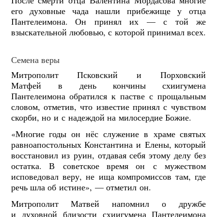
После смерти отца Валентина Мордасова многие
его духовные чада нашли прибежище у отца
Пантелеимона. Он принял их — с той же
взыскательной любовью, с которой принимал всех.
Семена веры
Митрополит Псковский и Порховский
Матфей в день кончины схиигумена
Пантелеимона обратился к пастве с прощальным
словом, отметив, что известие принял с чувством
скорби, но и с надеждой на милосердие Божие.
«Многие годы он нёс служение в храме святых
равноапостольных Константина и Елены, который
восстановил из руин, отдавая себя этому делу без
остатка. В советское время он с мужеством
исповедовал веру, не ища компромиссов там, где
речь шла об истине», — отметил он.
Митрополит Матвей напомнил о дружбе
и духовной близости схиигумена Пантелеимона