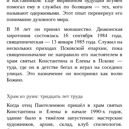
и наставником. Ещё мирянином будущий игумен
помогал ему в службах по болящим — тех, кого
называют одержимыми. Этот опыт перевернул его
понимание духовного мира.
В 38 лет он принял монашество. Диаконская
хиротония состоялась 16 сентября 1984 года,
священническая — 13 января 1985 года. Служил на
нескольких приходах Псковской епархии, пока
священноначалие не направило его настоятелем в
храм святых Константина и Елены в Пскове —
туда, где он в детстве бегал и играл на соседних
улицах. Это назначение он воспринял как волю
Божию.
Храм из руин: тридцать лет труда
Когда отец Пантелеимон пришёл в храм святых
Константина и Елены в начале 1990-х годов,
здание было в тяжёлом запустении: мастерские
художников, архив, склад, клуб спелеологов.