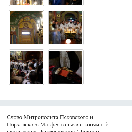
Слово Митрополита Псковского и
Порховского Матфея в связи с кончиной
схиигумена Пантелеимона (Ледина)