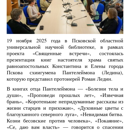
19 ноября 2025 года в Псковской областной
универсальной научной библиотеке, в рамках
проекта «Священные встречи», состоялась
презентация книг настоятеля храма святых
равноапостольных Константина и Елены города
Пскова с
хиигумена Пантелеймона (Ледина),
которую представил
протоиерей Роман Ледин.
В книгах отца Пантелеймона — «Болезни тела и
души», «Проповеди прошлых лет», «Извечная
брань», «Коротенькие непридуманные рассказы из
жизни старцев и прихожан», «Духовные цветы с
благоуханного северного луга», «Невидимая битва.
Козни бесовские против человека», «Покаяние»,
«Се, даю вам власть» — говорится о спасении