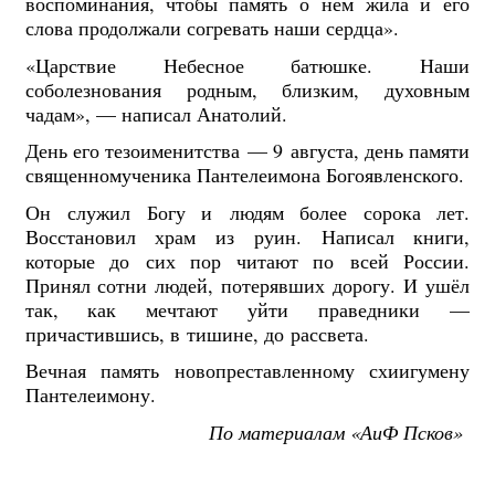
воспоминания, чтобы память о нём жила и его
слова продолжали согревать наши сердца».
«Царствие Небесное батюшке. Наши
соболезнования родным, близким, духовным
чадам», — написал Анатолий.
День его тезоименитства — 9 августа, день памяти
священномученика Пантелеимона Богоявленского.
Он служил Богу и людям более сорока лет.
Восстановил храм из руин. Написал книги,
которые до сих пор читают по всей России.
Принял сотни людей, потерявших дорогу. И ушёл
так, как мечтают уйти праведники —
причастившись, в тишине, до рассвета.
Вечная память новопреставленному схиигумену
Пантелеимону.
По материалам «АиФ Псков»