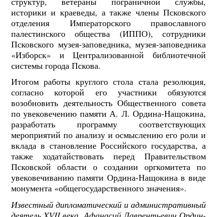
структур, ветераны пограничной службы,
историки и краеведы, а также члены Псковского
отделения Императорского православного
палестинского общества (ИППО), сотрудники
Псковского музея-заповедника, музея-заповедника
«Изборск» и Централизованной библиотечной
системы города Пскова.
Итогом работы круглого стола стала резолюция,
согласно которой его участники обязуются
возобновить деятельность Общественного совета
по увековечению памяти А. Л. Ордина-Нащокина,
разработать программу соответствующих
мероприятий по анализу и осмыслению его роли и
вклада в становление Российского государства, а
также ходатайствовать перед Правительством
Псковской области о создании оргкомитета по
увековечиванию памяти Ордина-Нащокина в виде
монумента «общегосударственного значения».
Известный дипломатический и административный
деятель XVII века, Афанасий Лаврентьевич Ордин-