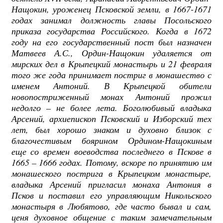
Нащокин, уроженец Псковской земли, в 1667-1671
годах занимал должность главы Посольского
приказа государства Российского. Когда в 1672
году на его государственный пост был назначен
Матвеев А.С., Ордин-Нащокин удаляется от
мирских дел в Крыпецкий монастырь и 21 февраля
того же года принимает постриг в монашество с
именем Антоний. В Крыпецкой обители
новопостриженный монах Антоний прожил
недолго – не более лета. Боголюбивый владыка
Арсений, архиепископ Псковский и Изборский тех
лет, был хорошо знаком и духовно близок с
благочестивым боярином Ордином-Нащокиным
еще со времен воеводства последнего в Пскове в
1665 – 1666 годах. Потому, вскоре по принятию им
монашеского пострига в Крыпецком монастыре,
владыка Арсений пригласил монаха Антония в
Псков и поставил его управляющим Никольского
монастыря в Любятово, где часто бывал и сам,
ценя духовное общение с таким замечательным