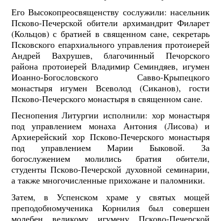
Его Высокопреосвященству сослужили: насельник
Псково-Печерской обители архимандрит Филарет
(Кольцов) с братией в священном сане, секретарь
Псковского епархиального управления протоиерей
Андрей Вахрушев, благочинный Печорского
района протоиерей Владимир Семиндяев, игумен
Иоанно-Богословского Савво-Крыпецкого
монастыря игумен Всеволод (Сиканов), гости
Псково-Печерского монастыря в священном сане.
Песнопения Литургии исполнили: хор монастыря
под управлением монаха Антония (Лисова) и
Архиерейский хор Псково-Печерского монастыря
под управлением Марии Быковой. За
богослужением молились братия обители,
студенты Псково-Печерской духовной семинарии,
а также многочисленные прихожане и паломники.
Затем, в Успенском храме у святых мощей
преподобномученика Корнилия был совершен
молебен великому игумену Псково-Печерской