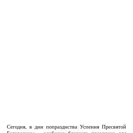
Сегодня, в дни попразднства Успения Пресвятой
Богородицы – особенно близкого праздника для