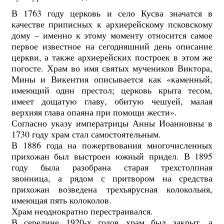
В 1763 году церковь и село Кусва значатся в
качестве приписных к архиерейскому псковскому
дому – именно к этому моменту относится самое
первое известное на сегодняшний день описание
церкви, а также архиерейских построек в этом же
погосте. Храм во имя святых мучеников Виктора,
Мины и Викентия описывается как «каменный,
имеющий один престол; церковь крыта тесом,
имеет дощатую главу, обитую чешуей, малая
верхняя глава опаяна при помощи жести».
Согласно указу императрицы Анны Иоанновны в
1730 году храм стал самостоятельным.
В 1886 года на пожертвования многочисленных
прихожан был выстроен южный придел. В 1895
году была разобрана старая трехстолпная
звонница, а рядом с притвором на средства
прихожан возведена трехъярусная колокольня,
имеющая пять колоколов.
Храм неоднократно перестраивался.
В середине 1920-х годов храм был закрыт, а