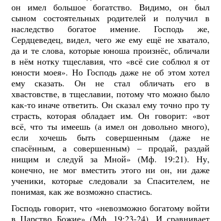
он имел большое богатство. Видимо, он был
сыном состоятельных родителей и получил в
наследство богатое имение. Господь же,
Сердцеведец, видел, чего же ему ещё не хватало,
да и те слова, которые юноша произнёс, обличали
в нём нотку тщеславия, что «всё сие соблюл я от
юности моея». Но Господь даже не об этом хотел
ему сказать. Он не стал обличать его в
хвастовстве, в тщеславии, потому что можно было
как-то иначе ответить. Он сказал ему точно про ту
страсть, которая обладает им. Он говорит: «вот
всё, что ты имеешь (а имел он довольно много),
если хочешь быть совершенным (даже не
спасённым, а совершенным) – продай, раздай
нищим и следуй за Мной» (Мф. 19:21). Ну,
конечно, не мог вместить этого ни он, ни даже
ученики, которые следовали за Спасителем, не
понимая, как же возможно спастись.
Господь говорит, что «невозможно богатому войти
в Царство Божие» (Мф. 19:23-24). И сравнивает