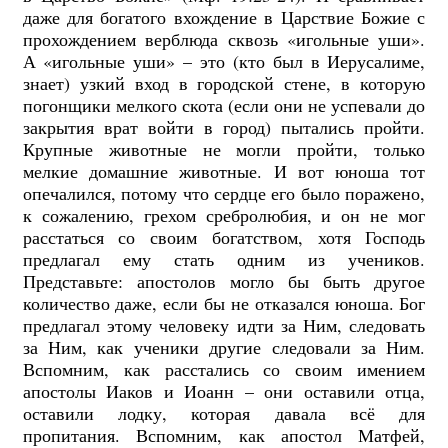
даже для богатого вхождение в Царствие Божие с
прохождением верблюда сквозь «игольные уши».
А «игольные уши» – это (кто был в Иерусалиме,
знает) узкий вход в городской стене, в которую
погонщики мелкого скота (если они не успевали до
закрытия врат войти в город) пытались пройти.
Крупные животные не могли пройти, только
мелкие домашние животные. И вот юноша тот
опечалился, потому что сердце его было поражено,
к сожалению, грехом сребролюбия, и он не мог
расстаться со своим богатством, хотя Господь
предлагал ему стать одним из учеников.
Представьте: апостолов могло бы быть другое
количество даже, если бы не отказался юноша. Бог
предлагал этому человеку идти за Ним, следовать
за Ним, как ученики другие следовали за Ним.
Вспомним, как расстались со своим имением
апостолы Иаков и Иоанн – они оставили отца,
оставили лодку, которая давала всё для
пропитания. Вспомним, как апостол Матфей,