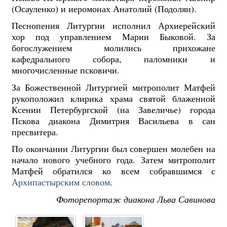
(Осауленко) и иеромонах Анатолий (Подолян).
Песнопения Литургии исполнил Архиерейский
хор под управлением Марии Быковой. За
богослужением молились прихожане
кафедрального собора, паломники и
многочисленные псковичи.
За Божественной Литургией митрополит Матфей
рукоположил клирика храма святой блаженной
Ксении Петербургской (на Завеличье) города
Пскова диакона Димитрия Васильева в сан
пресвитера.
По окончании Литургии был совершен молебен на
начало нового учебного года. Затем митрополит
Матфей обратился ко всем собравшимся с
Архипастырским словом
.
Фоторепортаж диакона Льва Савинова