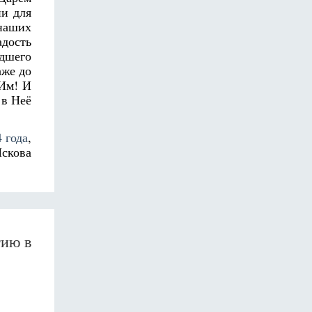
ни для
 наших
адость
адшего
аже до
 Им! И
 в Неё
 года
,
Пскова
гию в