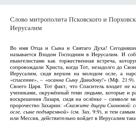
Слово митрополита Псковского и Порховск
Иерусалим
Во имя Отца и Сына и Святаго Духа! Сегодняшний
называется Входом Господним в Иерусалим. И собы
евангелистами как торжественная встреча, кото
сопровождали Христа, когда Тот, незадолго до Сво
Иерусалим, сидя верхом на молодом осле, а нар
«спасение», –
«осанна Сыну Давидову!»
(Мф. 21:9).
Своего Царя. Тот факт, что Спаситель входит не к
учениками, окружённый теми людьми, которые и р
воскрешения Лазаря, сидя на ослёнке – символе м
пророчество Захарии:
«Скажите дщери Сионовой: се,
осле, сыне подъяремной»
(см. Зах. 9:9), и тем самы
или Мессия, действительно войдет в Иерусалим так