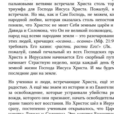
пальмовыми ветвями встречали Христа столь торж
триумфа для Господа Иисуса Христа. Пожалуй, н
встречали. Но мы, как и Сам Господь, не можем, к
народной любви, которая оказалась столь непосто
поняли, что Христос не мнит Себя земным царём и 
Давида и Соломона, что Он не великий полководец,
народ над всеми народами земли – это разочаровани
этих людей, кричащих
«осанна… осанна»
(Мф. 21:9)
требовать Его казни:
«распни, распни Его!»
(Лк. 
пожалуй, самый печальный из всех Господских пр
Христа в Иерусалим начинается Его скорбный путь
начинает Страстную неделю, когда каждый день 
земной жизни Господа Иисуса Христа. И мы буде
последние дни на земле.
Но ученики и люди, встречающие Христа, ещё эт
радостью. А ещё мы знаем из истории и из Евангели
за освобождение, которые устраивали убийства 
вождя, которого они признают, начать освободитель
грани такого вот восстания. Но Христос шёл в Иеру
сразу, постепенно ученикам открывалось, что Цар
царства Давида и Соломона. Это царство Божествен