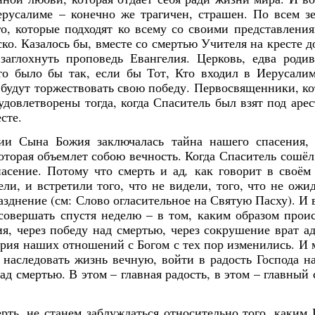
русалиме – конечно же трагичен, страшен. По всем 
го, которые подходят ко всему со своими представлени
ско. Казалось бы, вместе со смертью Учителя на кресте 
заглохнуть проповедь Евангелия. Церковь, едва роди
то было бы так, если бы Тот, Кто входил в Иерусали
о будут торжествовать свою победу. Первосвященники, к
довлетворены тогда, когда Спаситель был взят под арес
сте.
и Сына Божия заключалась тайна нашего спасения, 
оторая объемлет собою вечность. Когда Спаситель сошёл
пасение. Потому что смерть и ад
,
как говорит в своём
ли, и встретили того, что не видели, того, что не ожи
азднение (см: Слово огласительное на Святую Пасху). И 
совершать спустя неделю – в том, каким образом прои
я, через победу над смертью, через сокрушение врат а
тория наших отношений с Богом с тех пор изменились. И 
 наследовать жизнь вечную, войти в радость Господа н
д смертью. В этом – главная радость, в этом – главный
ть, не станем заблуждаться относительно того, каким