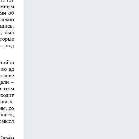
земным
ями об
должно
вшись,
м, был
оторые
т, под
тайна
 во ад
 слове
дали –
в этом
сходит
довых.
мы, со
ашего,
 смысл
 Царём