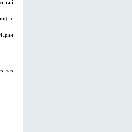
рсений
ий) с
Марии
.
алова