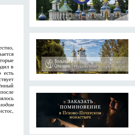
естно,
вается
торые
одил в
о есть
ствует
жённый
 после
нялось
олодом
истос,