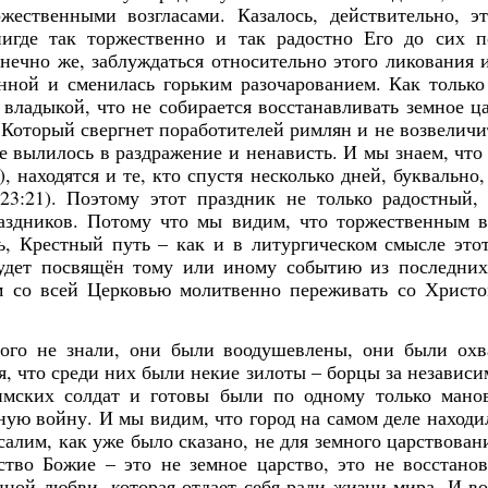
113
118
12
36
57
57
37
0
115
87
33
59
34
20
0
0
1
1
ественными возгласами. Казалось, действительно, э
Posts
Posts
Posts
Posts
Posts
Posts
Posts
Posts
Posts
Posts
Posts
Posts
Posts
Posts
Posts
Posts
игде так торжественно и так радостно Его до сих п
Май
Май
Май
Май
Май
Май
Май
Май
Июн
Июн
Июн
Июн
Июн
Июн
Июн
Июн
Ию
Ию
Ию
Ию
Ию
Ию
Ию
Ию
онечно же, заблуждаться относительно этого ликования 
107
133
44
32
57
28
0
0
122
89
30
27
42
29
12
0
1
Posts
Posts
Posts
Posts
Posts
Posts
Posts
Posts
Posts
Posts
Posts
Posts
Posts
Posts
Posts
Posts
янной и сменилась горьким разочарованием. Как тольк
Сен
Сен
Сен
Сен
Сен
Сен
Сен
Сен
Окт
Окт
Окт
Окт
Окт
Окт
Окт
Окт
Но
Но
Но
Но
Но
Но
Но
Но
владыкой, что не собирается восстанавливать земное ц
99
35
23
27
12
33
0
0
105
14
22
23
42
25
29
0
1
1
Posts
Posts
Posts
Posts
Posts
Posts
Posts
Posts
Posts
Posts
Posts
Posts
Posts
Posts
Posts
Posts
 Который свергнет поработителей римлян и не возвеличи
е вылилось в раздражение и ненависть. И мы знаем, что
, находятся и те, кто спустя несколько дней, буквально,
23:21). Поэтому этот праздник не только радостный,
аздников. Потому что мы видим, что торжественным 
, Крестный путь – как и в литургическом смысле это
будет посвящён тому или иному событию из последних
м со всей Церковью молитвенно переживать со Христо
ого не знали, они были воодушевлены, они были охв
я, что среди них были некие зилоты – борцы за независи
римских солдат и готовы были по одному только мано
ную войну. И мы видим, что город на самом деле находи
салим, как уже было сказано, не для земного царствован
ство Божие – это не земное царство, это не восстано
ной любви, которая отдает себя ради жизни мира. И во