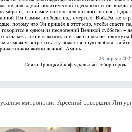
амя ни для одной политической идеологии и не вождь 
арь мира и, что самое важное для каждого из нас, Царь
ванной Им Самим, победы над смертью. Войдём же в р
ердце, потому что Он пришёл в этот мир, чтобы спасти п
 говорится в одном из песнопений Великой субботы, – д
то означает, что и в жизни, и в смерти мы не покинуты
что мы сможем встретить эту Божественную любовь, войти
опричастником жизни вечной. Аминь.
28 апреля 2024
Свято-Троицкий кафедральный собор города 
ерусалим митрополит Арсений совершил Литур