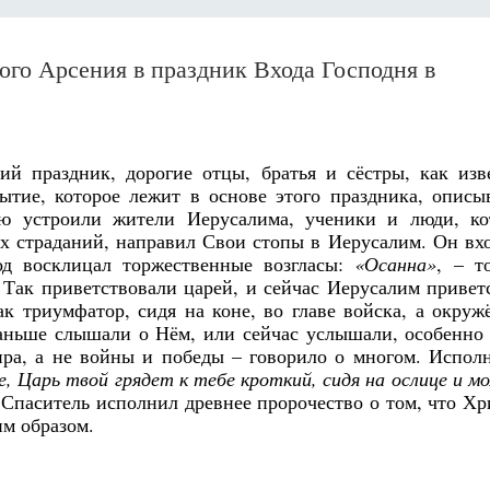
ого Арсения в праздник Входа Господня в
 праздник, дорогие отцы, братья и сёстры, как изв
тие, которое лежит в основе этого праздника, описы
рую устроили жители Иерусалима, ученики и люди, ко
их страданий, направил Свои стопы в Иерусалим. Он вх
од восклицал торжественные возгласы:
«Осанна»
, – т
 Так приветствовали царей, и сейчас Иерусалим привет
ак триумфатор, сидя на коне, во главе войска, а окру
аньше слышали о Нём, или сейчас услышали, особенно
ира, а не войны и победы – говорило о многом. Испол
 Царь твой грядет к тебе кроткий, сидя на ослице и м
м Спаситель исполнил древнее пророчество о том, что Хр
им образом.