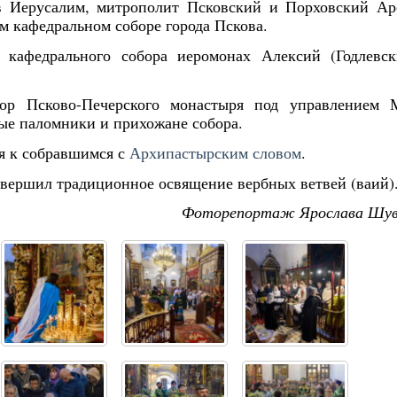
 в Иерусалим, митрополит Псковский и Порховский А
 кафедральном соборе города Пскова.
 кафедрального собора иеромонах Алексий (Годлевск
ор Псково-Печерского монастыря под управлением 
ые паломники и прихожане собора.
я к собравшимся с
Архипастырским словом
.
вершил традиционное освящение вербных ветвей (ваий)
Фоторепортаж Ярослава Шув