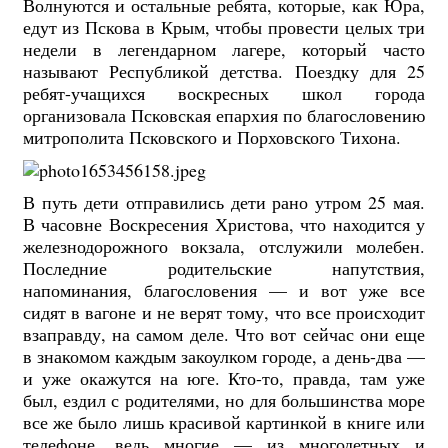
Волнуются и остальные ребята, которые, как Юра,
едут из Пскова в Крым, чтобы провести целых три
недели в легендарном лагере, который часто
называют Республикой детства. Поездку для 25
ребят-учащихся воскресных школ города
организовала Псковская епархия по благословению
митрополита Псковского и Порховского Тихона.
В путь дети отправились дети рано утром 25 мая.
В часовне Воскресения Христова, что находится у
железнодорожного вокзала, отслужили молебен.
Последние родительские напутствия,
напоминания, благословения — и вот уже все
сидят в вагоне и не верят тому, что все происходит
взаправду, на самом деле. Что вот сейчас они еще
в знакомом каждым закоулком городе, а день-два —
и уже окажутся на юге. Кто-то, правда, там уже
был, ездил с родителями, но для большинства море
все же было лишь красивой картинкой в книге или
телефоне, ведь многие — из многодетных и