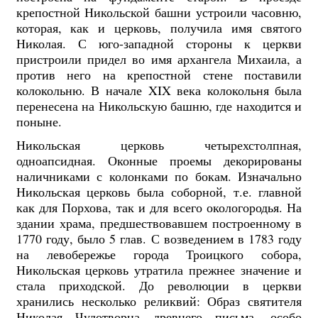
крепостной Никольской башни устроили часовню,
которая, как и церковь, получила имя святого
Николая. С юго-западной стороны к церкви
пристроили придел во имя архангела Михаила, а
против него на крепостной стене поставили
колокольню. В начале XIX века колокольня была
перенесена на Никольскую башню, где находится и
поныне.
Никольская церковь четырехстолпная,
одноапсидная. Оконные проемы декорированы
наличниками с колонками по бокам. Изначально
Никольская церковь была соборной, т.е. главной
как для Порхова, так и для всего окологородья. На
здании храма, предшествовавшем построенному в
1770 году, было 5 глав. С возведением в 1783 году
на левобережье города Троицкого собора,
Никольская церковь утратила прежнее значение и
стала приходской. До революции в церкви
хранились несколько реликвий: Образ святителя
Николая Чудотворца древнего письма, особо