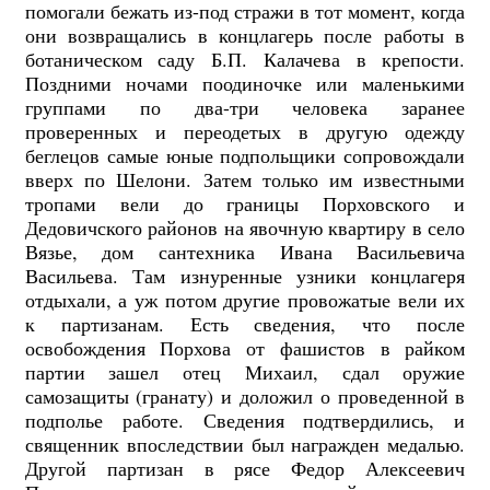
помогали бежать из-под стражи в тот момент, когда
они возвращались в концлагерь после работы в
ботаническом саду Б.П. Калачева в крепости.
Поздними ночами поодиночке или маленькими
группами по два-три человека заранее
проверенных и переодетых в другую одежду
беглецов самые юные подпольщики сопровождали
вверх по Шелони. Затем только им известными
тропами вели до границы Порховского и
Дедовичского районов на явочную квартиру в село
Вязье, дом сантехника Ивана Васильевича
Васильева. Там изнуренные узники концлагеря
отдыхали, а уж потом другие провожатые вели их
к партизанам. Есть сведения, что после
освобождения Порхова от фашистов в райком
партии зашел отец Михаил, сдал оружие
самозащиты (гранату) и доложил о проведенной в
подполье работе. Сведения подтвердились, и
священник впоследствии был награжден медалью.
Другой партизан в рясе Федор Алексеевич