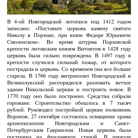
В 4-ой Новгородской летописи под 1412 годом
записано: «Поставьте церковь камену святого
Николу в Порхове, при князе Федоре Юрьевиче
Смоленском». Во время штурма Порховской
крепости литовским князем Витовтом в 1428 году
церковь была сильно повреждена. В 1497 году в
крепости случился сильный пожар, от которого
пострадала и церковь. Со временем она все больше
старела. В 1766 году митрополит Новгородский и
Великолукский распорядился разломать ветхое
здание Никольской церкви и построить новое. В
1770 году оно было построено. Средства собрали
горожане. Строительство обошлось в 7 тысяч
рублей. Руководил постройкой церкви полковник
Воронов. 27 сентября состоялось освящение храма
архиепископом Новгородским и Санкт-
Петербургским Гавриилом. Новая церковь была
построена на фундаменте старой. В проезде