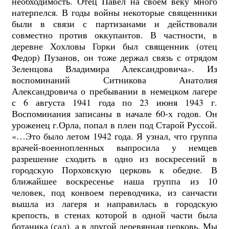
необходимость. Отец Павел на своем веку много
натерпелся. В годы войны некоторые священники
были в связи с партизанами и действовали
совместно против оккупантов. В частности, в
деревне Хохловы Горки был священник (отец
Федор) Пузанов, он тоже держал связь с отрядом
Зеленцова Владимира Александровича». Из
воспоминаний Ситникова Анатолия
Александровича о пребывании в немецком лагере
с 6 августа 1941 года по 23 июня 1943 г.
Воспоминания записаны в начале 60-х годов. Он
уроженец г.Орла, попал в плен под Старой Руссой.
«…Это было летом 1942 года. Я узнал, что группа
врачей-военнопленных выпросила у немцев
разрешение сходить в одно из воскресений в
городскую Порховскую церковь к обедне. В
ближайшее воскресенье наша группа из 10
человек, под конвоем переводчика, из санчасти
вышла из лагеря и направилась в городскую
крепость, в стенах которой в одной части была
ботаника (сад), а в другой деревянная церковь. Мы