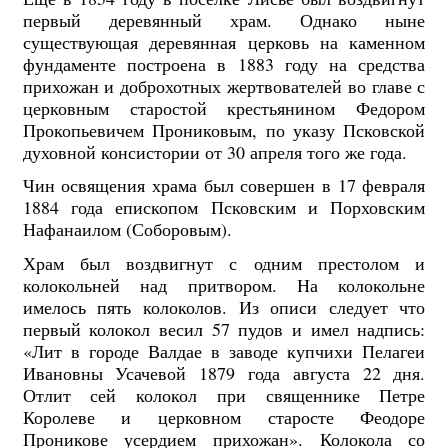
первый деревянный храм. Однако ныне
существующая деревянная церковь на каменном
фундаменте построена в 1883 году на средства
прихожан и доброхотных жертвователей во главе с
церковным старостой крестьянином Федором
Прокопьевичем Прониковым, по указу Псковской
духовной консистории от 30 апреля того же года.
Чин освящения храма был совершен в 17 февраля
1884 года епископом Псковским и Порховским
Нафанаилом (Соборовым).
Храм был воздвигнут с одним престолом и
колокольней над притвором. На колокольне
имелось пять колоколов. Из описи следует что
первый колокол весил 57 пудов и имел надпись:
«Лит в городе Валдае в заводе купчихи Пелагеи
Ивановны Усачевой 1879 года августа 22 дня.
Отлит сей колокол при священнике Петре
Королеве и церковном старосте Феодоре
Проникове усердием прихожан». Колокола со