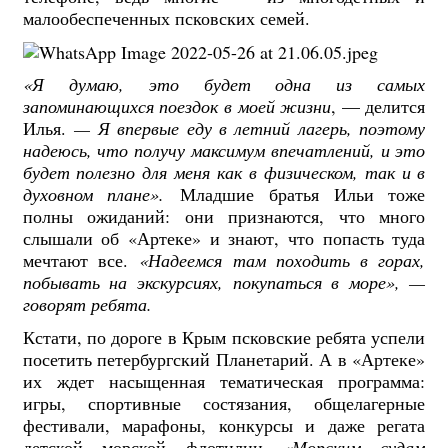
малообеспеченных псковских семей.
«Я думаю, это будет одна из самых
запоминающихся поездок в моей жизни
, — делится
Илья.
— Я впервые еду в летний лагерь, поэтому
надеюсь, что получу максимум впечатлений, и это
будет полезно для меня как в физическом, так и в
духовном плане».
Младшие братья Ильи тоже
полны ожиданий: они признаются, что много
слышали об «Артеке» и знают, что попасть туда
мечтают все.
«Надеемся там походить в горах,
побывать на экскурсиях, покупаться в море», —
говорят ребята.
Кстати, по дороге в Крым псковские ребята успели
посетить петербургский Планетарий. А в «Артеке»
их ждет насыщенная тематическая программа:
игры, спортивные состязания, общелагерные
фестивали, марафоны, конкурсы и даже регата
детской морской флотилии
«Морским судам