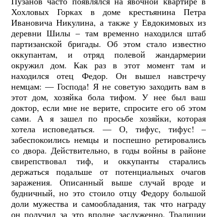
Пузанов часто появлялся на явочной квартире в
Хохловых Горках в доме крестьянина Петра
Ивановича Никулина, а также у Евдокимовых из
деревни Шилы – там временно находился штаб
партизанской бригады. Об этом стало известно
оккупантам, и отряд полевой жандармерии
окружил дом. Как раз в этот момент там и
находился отец Федор. Он вышел навстречу
немцам: — Господа! Я не советую заходить вам в
этот дом, хозяйка бола тифом. У нее был ваш
доктор, если мне не верите, спросите его об этом
сами. А я зашел по просьбе хозяйки, которая
хотела исповедаться. — О, тифус, тифус! –
забеспокоились немцы и поспешно ретировались
со двора. Действительно, в годы войны в районе
свирепствовал тиф, и оккупанты старались
держаться подальше от потенциальных очагов
заражения. Описанный выше случай вроде и
будничный, но это стоило отцу Федору большой
доли мужества и самообладания, так что награду
он получил за это вполне заслуженно. Традиции