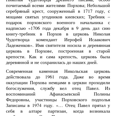
почитаемый всеми жителями Порхова; Небольшой
серебряный крест, сооруженный в 1717 году, с
мощами святых угодников киевских; Требник –
подарок порховского военного начальника с
надписью «1706 года декабря в 9 день дал сию
книгу-требник в Порхов в церковь Николая
Чудотворца комендант Иерофей Исаакович
Ладеженков». Имя святителя носила и деревянная
церковь в Порхове, построенная в старой
крепости. Как и сама крепость, церковь была
деревянной и не сохранилась до наших дней.
Современная каменная Никольская церковь
действовала до 1961 года. Даже во время
оккупации Порхова немцами в церкви проходили
богослужения, службу вел отец Павел. Из
воспоминаний Афанасьевской Полины
Федоровны, участницы Порховского подполья
Записаны в 1974 году. «… Отец Павел прятал у
себя в алтаре партизан, когда возникала