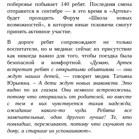
побережье побывает 140 ребят. Последняя смена
отправится в сентябре — в это время в «Артеке»
будет проходить Форум «Школа новых
возможностей», в котором юные псковичи смогут
принять активное участие.
В дороге ребят сопровождают не только
воспитатели, но и медики: сейчас их присутствие
как никогда важно для того, чтобы поездка была
безопасной и комфортной.
«Думаю, Артек
встретит ребят с открытыми объятиями — они
ждут наших детей
, — говорит медик Татьяна
Юрьевна. –
А дети ждут новых знакомств. Это
видно по их глазам. Они немного встревожены,
потому что оторвались от родителей, но вместе
с тем в них чувствуется тихая надежда,
ожидание какого-то чуда. Ребята все
замечательные, один другого лучше! Те, кто
помладше, переживают, потому что скучают по
дому, а старшие их успокаивают».