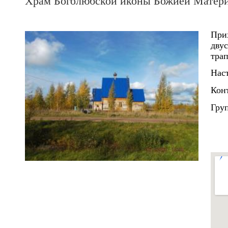
Храм Боголюбской иконы Божией Матери 
Прих
дву
трап
Нас
Кон
Гру