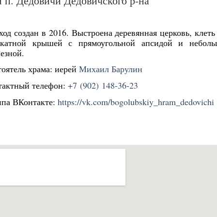
п. Дедовичи Дедовичского р-на
од создан в 2016. Выстроена деревянная церковь, клеть
скатной крышей с прямоугольной апсидой и небол
езной.
тоятель храма: иерей
Михаил Барулин
тактный телефон:
+7 (902) 148-36-23
ппа ВКонтакте:
https://vk.com/bogolubskiy_hram_dedovichi