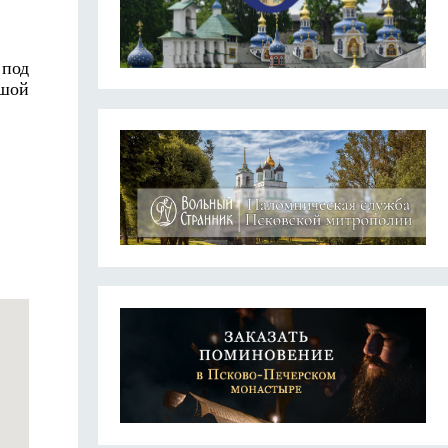
 под
ьшой