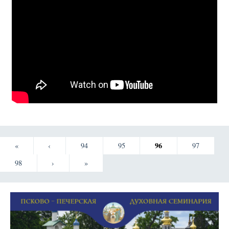
96
«
‹
94
95
97
98
›
»