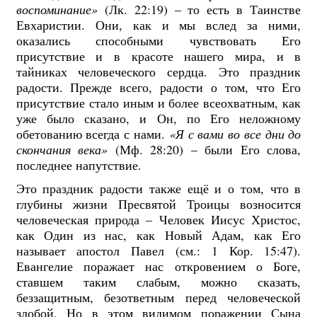
воспоминание»
(Лк. 22:19) – то есть в Таинстве
Евхаристии. Они, как и мы вслед за ними,
оказались способными чувствовать Его
присутствие и в красоте нашего мира, и в
тайниках человеческого сердца. Это праздник
радости. Прежде всего, радости о том, что Его
присутствие стало иным и более всеохватным, как
уже было сказано, и Он, по Его неложному
обетованию всегда с нами.
«Я с вами во все дни до
скончания века»
(Мф. 28:20) – были Его слова,
последнее напутствие.
Это праздник радости также ещё и о том, что в
глубины жизни Пресвятой Троицы возносится
человеческая природа – Человек Иисус Христос,
как Один из нас, как Новый Адам, как Его
называет апостол Павел (см.: 1 Кор. 15:47).
Евангелие поражает нас откровением о Боге,
ставшем таким слабым, можно сказать,
беззащитным, безответным перед человеческой
злобой. Но в этом видимом поражении Сына