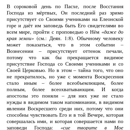
В сороковой день по Пасхе, после Восстания
Господа из мёртвых, Он последний раз зримо
присутствует со Своими учениками на Елеонской
горе и даёт им заповедь быть Его свидетелями во
всем мире, пройти с проповедью о Нём
«даже до
края земли»
(см.: Деян. 1:8). Обычному человеку
может показаться, что в этом событии –
Вознесении – присутствует оттенок печали,
потому что как бы прекращается видимое
присутствие Господа со Своими учениками и со
Своей Церковью. Но в этом – тайна того, что оно
не прекратилось, но уже с момента Воскресения
стало иным – более всеобъемлющим, более
полным, более всеохватывающим. И когда
апостолы это поняли – для них уже не стало
нужды в видимом таком напоминании, в видимом
явлении Воскресшего среди них, потому что они
способны чувствовать Его и в той Вечере, которая
совершалась ими, и которая совершается нами по
заповеди Господа:
«сие творите в Мое