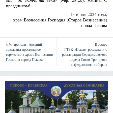
дни до скончания века»
(Мф. 28:20). Аминь. С
праздником!
13 июня 2024 года,
храм Вознесения Господня (Старое Вознесение)
города Пскова
«
Митрополит Арсений
В эфире
возглавил престольное
ГТРК «Псков» рассказали о
торжество в храме Вознесения
реставрации Серафимовского
Господня города Пскова
придела Свято-Троицкого
кафедрального собора
»