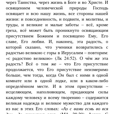
через Таинства, через жизнь в Боге и во Христе. И
освящением человеческой природы Господь
освящает и всю нашу жизнь, все стороны нашей
жизни: и повседневность, и подвиги, и молитвы, и
труды, и великие и малые заботы – всё, кроме
греха, всё может быть проникнуто освящающим
присутствием Божиим и посвящено Ему, Его
славе, Его любви. И, наконец, эта радость, о
которой сказано, что ученики возвратились с
радостью великою с горы в Иерусалим – повторим:
«с радостию великою» (Лк 24:52). О чём же эта
радость? Всё о том же – что Его присутствие
продолжается, что Его присутствие неизмеримо
больше, чем тогда, когда Он был с ними в одной
комнате или в одной лодке, или в каком-либо
определённом месте. И в этом присутствии –
исцеляющем, наполняющем, придающем силы
каждому человеку и всему творению – содержится
великая надежда и великое мужество для каждого
из нас в этих Его словах:
«Аз с вами есмь во вся