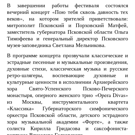
В завершении работы фестиваля состоялся
вечерний концерт «Пою тебя сквозь давность тех
веков», на котором зрителей приветствовали:
митрополит Псковский и Порховский Матфей,
заместитель губернатора Псковской области Ольга
Тимофеева и генеральный директор Псковского
музея-заповедника Светлана Мельникова.
В программе концерта прозвучали классические и
эстрадные песенные и музыкальные произведения,
духовные стихи, классическая музыка и русские
ретро-шлягеры, воспевающие духовные и
культурные ценности в исполнении Архиерейского
хора Свято-Успенского Псково-Печерского
монастыря, оперного женского трио «Opera Divas»
из Москвы, инструментального квартета
«Классика» Губернаторского симфонического
оркестра Псковской области, детского эстрадного
хора музыкальной академии «Форте», а также
солиста Кирилла Гридасова и саксофониста-
виртуоза Вячеслава Галковского .