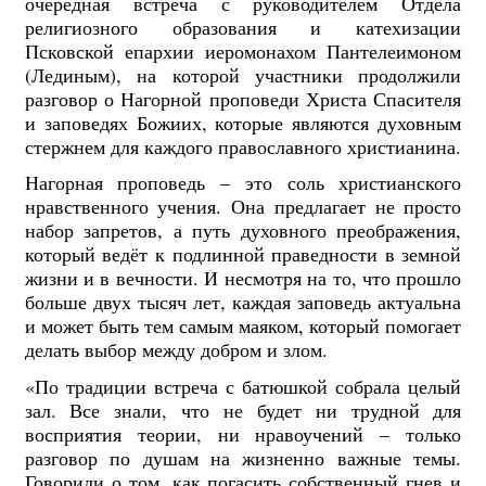
очередная встреча с руководителем Отдела
религиозного образования и катехизации
Псковской епархии иеромонахом Пантелеимоном
(Лединым), на которой участники продолжили
разговор о Нагорной проповеди Христа Спасителя
и заповедях Божиих, которые являются духовным
стержнем для каждого православного христианина.
Нагорная проповедь – это соль христианского
нравственного учения. Она предлагает не просто
набор запретов, а путь духовного преображения,
который ведёт к подлинной праведности в земной
жизни и в вечности. И несмотря на то, что прошло
больше двух тысяч лет, каждая заповедь актуальна
и может быть тем самым маяком, который помогает
делать выбор между добром и злом.
«По традиции встреча с батюшкой собрала целый
зал. Все знали, что не будет ни трудной для
восприятия теории, ни нравоучений – только
разговор по душам на жизненно важные темы.
Говорили о том, как погасить собственный гнев и