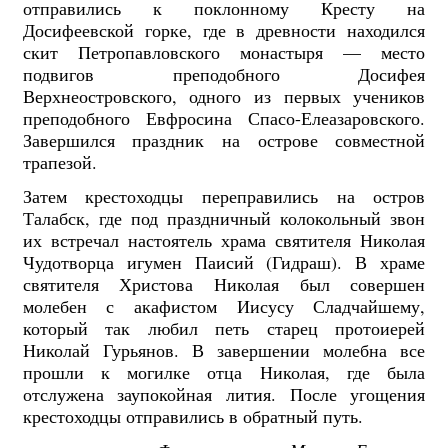
отправились к поклонному Кресту на
Досифеевской горке, где в древности находился
скит Петропавловского монастыря — место
подвигов преподобного Досифея
Верхнеостровского, одного из первых учеников
преподобного Евфросина Спасо-Елеазаровского.
Завершился праздник на острове совместной
трапезой.
Затем крестоходцы переправились на остров
Талабск, где под праздничный колокольный звон
их встречал настоятель храма святителя Николая
Чудотворца игумен Паисий (Гидраш). В храме
святителя Христова Николая был совершен
молебен с акафистом Иисусу Сладчайшему,
который так любил петь старец протоиерей
Николай Гурьянов. В завершении молебна все
прошли к могилке отца Николая, где была
отслужена заупокойная лития. После угощения
крестоходцы отправились в обратный путь.