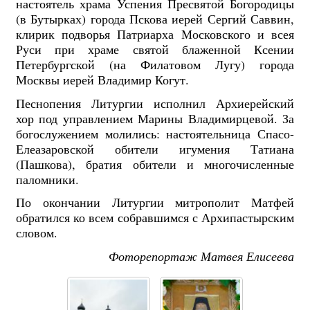
настоятель храма Успения Пресвятой Богородицы
(в Бутырках) города Пскова иерей Сергий Саввин,
клирик подворья Патриарха Московского и всея
Руси при храме святой блаженной Ксении
Петербургской (на Филатовом Лугу) города
Москвы иерей Владимир Когут.
Песнопения Литургии исполнил Архиерейский
хор под управлением Марины Владимирцевой. За
богослужением молились: настоятельница Спасо-
Елеазаровской обители игумения Татиана
(Пашкова), братия обители и многочисленные
паломники.
По окончании Литургии митрополит Матфей
обратился ко всем собравшимся с Архипастырским
словом.
Фоторепортаж Матвея Елисеева