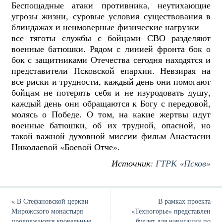
Беспощадные атаки противника, неутихающие
угрозы жизни, суровые условия существования в
блиндажах и неимоверные физические нагрузки —
все тяготы службы с бойцами СВО разделяют
военные батюшки. Рядом с линией фронта бок о
бок с защитниками Отечества сегодня находятся и
представители Псковской епархии. Невзирая на
все риски и трудности, каждый день они помогают
бойцам не потерять себя и не изуродовать душу,
каждый день они обращаются к Богу с передовой,
молясь о Победе. О том, на какие жертвы идут
военные батюшки, об их трудной, опасной, но
такой важной духовной миссии фильм Анастасии
Николаевой «Боевой Отче».
Источник:
ГТРК «Псков»
«
В Стефановской церкви
В рамках проекта
Мирожского монастыря
«Техногорье» представлен
продолжаются кровельные
буклет для навигации по