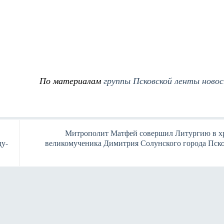
По материалам
группы Псковской ленты ново
Митрополит Матфей совершил Литургию в х
ду-
великомученика Димитрия Солунского города Пск
Янв
Янв
Янв
Янв
Янв
Янв
Янв
Янв
Фев
Фев
Фев
Фев
Фев
Фев
Фев
Фев
Ма
Ма
Ма
Ма
Ма
Ма
Ма
Ма