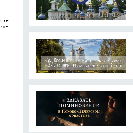
ято-
ском