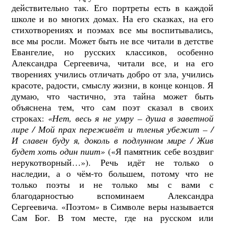
действительно так. Его портреты есть в каждой
школе и во многих домах. На его сказках, на его
стихотворениях и поэмах все мы воспитывались,
все мы росли. Может быть не все читали в детстве
Евангелие, но русских классиков, особенно
Александра Сергеевича, читали все, и на его
творениях учились отличать добро от зла, учились
красоте, радости, смыслу жизни, в конце концов. Я
думаю, что частично, эта тайна может быть
объяснена тем, что сам поэт сказал в своих
строках:
«Нет, весь я не умру – душа в заветной
лире / Мой прах переживёт и тленья убежит – /
И славен буду я, доколь в подлунном мире / Жив
будет хоть один пиит»
(«Я памятник себе воздвиг
нерукотворный…»). Речь идёт не только о
наследии, а о чём-то большем, потому что не
только поэты и не только мы с вами с
благодарностью вспоминаем Александра
Сергеевича. «Поэтом
»
в Символе веры называется
Сам Бог. В том месте, где на русском или