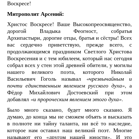
Воскресе!
Митрополит Арсений:
Христос Воскресе! Ваше Высокопреосвященство,
дорогой Владыка Феогност, собратья
Архипастыри, дорогие отцы, братья и сёстры! Всех
вас сердечно приветствую, прежде всего, с
продолжающимся праздником Светлого Христова
Воскресения и с тем юбилеем, который нас сегодня
собрал всех у стен этой древней обители, у могилы
нашего великого поэта, которого Николай
Васильевич Гоголь называл
«чрезвычайным и
почти единственным явлением русского духа»
, а
Фёдор Михайлович Достоевский при этом
добавлял
«и пророческим явлением этого духа»
.
Было много сказано, будет много сказано. Я
думаю, до конца мы не сможем объять и высказать
в полноте ни тайну таланта, ни всё то наследие,
которое нам оставил наш великий поэт. Многие
называют его «другом нашей юности». И это