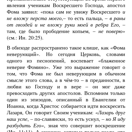
явления ученикам Воскресшего Господа, апостол
Фома заявил: «пока сам не увижу Воскресшего
и
не вложу перста моего
,– то есть пальца, –
в раны
от гвоздей и не вложу руки моей в ребра Его
, –
там, где было прободение копьем, –
не поверю
»
(см.: Ин. 20:25).
В обиходе распространено такое клише, как «Фома
неверующий». Но сегодня Церковь, словами
одного из песнопений, воспевает «блаженное
неверие Фомино». Уже это выражение говорит о
том, что Фома не был неверующим в обычном
смысле этого слова, а в чём-то – в преданности, в
любви ко Господу и в вере – он мог даже
превосходить других апостолов. Вспомним только
один из эпизодов, описанный в Евангелии от
Иоанна, когда Христос собирается идти воскресить
Лазаря, Он говорит Своим ученикам:
«Лазарь друг
наш успе
, – по-славянски, то есть уснул, –
но Я иду
разбудить Его»
, зная что совершит воскрешение
(Ин. 11:11). А ученики, которые только знали, что