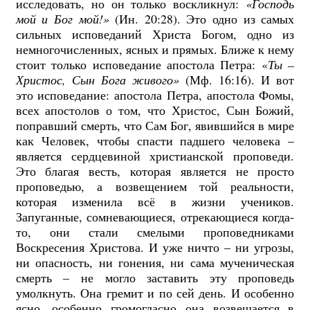
исследовать, но он только воскликнул:
«Господь
мой и Бог мой!»
(Ин. 20:28). Это одно из самых
сильных исповеданий Христа Богом, одно из
немногочисленных, ясных и прямых. Ближе к нему
стоит только исповедание апостола Петра: «
Ты –
Христос, Сын Бога живого»
(Мф. 16:16). И вот
это исповедание: апостола Петра, апостола Фомы,
всех апостолов о том, что Христос, Сын Божий,
поправший смерть, что Сам Бог, явившийся в мире
как Человек, чтобы спасти падшего человека –
является сердцевиной христианской проповеди.
Это благая весть, которая является не просто
проповедью, а возвещением той реальности,
которая изменила всё в жизни учеников.
Запуганные, сомневающиеся, отрекающиеся когда-
то, они стали смелыми проповедниками
Воскресения Христова. И уже ничто – ни угрозы,
ни опасность, ни гонения, ни сама мученическая
смерть – не могло заставить эту проповедь
умолкнуть. Она гремит и по сей день. И особенно
ясно, особенно громогласно она возвещается в