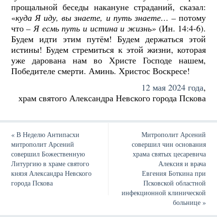
прощальной беседы накануне страданий, сказал:
«
куда Я иду, вы знаете, и путь знаете… –
потому
что
– Я есмь путь и истина и жизнь»
(Ин. 14:4-6).
Будем идти этим путём! Будем держаться этой
истины! Будем стремиться к этой жизни, которая
уже дарована нам во Христе Господе нашем,
Победителе смерти. Аминь. Христос Воскресе!
12 мая 2024 года
,
храм святого Александра Невского города Пскова
«
В Неделю Антипасхи
Митрополит Арсений
митрополит Арсений
совершил чин основания
совершил Божественную
храма святых цесаревича
Литургию в храме святого
Алексия и врача
князя Александра Невского
Евгения Боткина при
города Пскова
Псковской областной
инфекционной клинической
больнице
»