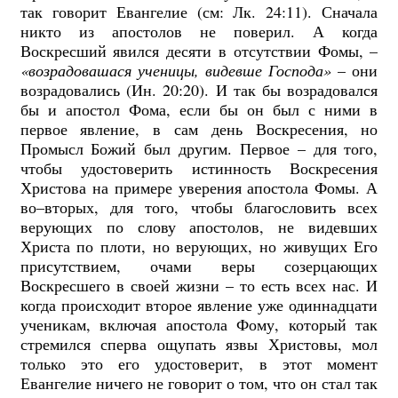
так говорит Евангелие (см: Лк. 24:11). Сначала
никто из апостолов не поверил. А когда
Воскресший явился десяти в отсутствии Фомы, –
«возрадовашася ученицы, видевше Господа»
– они
возрадовались (Ин. 20:20). И так бы возрадовался
бы и апостол Фома, если бы он был с ними в
первое явление, в сам день Воскресения, но
Промысл Божий был другим. Первое – для того,
чтобы удостоверить истинность Воскресения
Христова на примере уверения апостола Фомы. А
во–вторых, для того, чтобы благословить всех
верующих по слову апостолов, не видевших
Христа по плоти, но верующих, но живущих Его
присутствием, очами веры созерцающих
Воскресшего в своей жизни – то есть всех нас. И
когда происходит второе явление уже одиннадцати
ученикам, включая апостола Фому, который так
стремился сперва ощупать язвы Христовы, мол
только это его удостоверит, в этот момент
Евангелие ничего не говорит о том, что он стал так