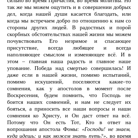
сильно во время Причастия, во время молитвы. Но
так же мы можем ощутить и в совершении добрых
дел, когда нашей души касается благодать, или
когда мы встречаем добро по отношению к нам со
стороны других людей. В радостных и порой
скорбных обстоятельствах нашей жизни мы можем
почувствовать Его незримое и спасающее
присутствие, всегда любящее и всегда
наполняющее смыслом и изменяющее всё. И в
этом – главная наша радость и главное наше
упование. Победа над смертью совершилась! И
даже если в нашей жизни, помимо испытаний,
помимо искушений, поселяются какие–то
сомнения, как у апостолов в момент после
Воскресения, будем помнить, что Господь не
боится наших сомнений, и нам не следует их
бояться, а приносить все наши вопросы и наши
сомнения ко Христу, и Он даст ответ на всё.
Потому что Он есть Тот, Кто в ответ на
вопрошания апостола Фомы:
«Господи! не знаем,
куда идешь; и как можем знать путь?»
, во время