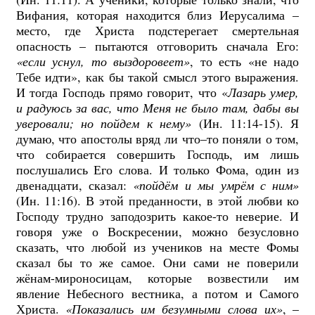
Вифания, которая находится близ Иерусалима –
место, где Христа подстерегает смертельная
опасность – пытаются отговорить сначала Его:
«если уснул, то выздоровеет»
, то есть «не надо
Тебе идти», как бы такой смысл этого выражения.
И тогда Господь прямо говорит, что «
Лазарь умер,
и радуюсь за вас, что Меня не было там, дабы вы
уверовали; но пойдем к нему»
(Ин. 11:14-15). Я
думаю, что апостолы вряд ли что–то поняли о том,
что собирается совершить Господь, им лишь
послушались Его слова. И только Фома, один из
двенадцати, сказал:
«пойдём и мы умрём с ним»
(Ин. 11:16). В этой преданности, в этой любви ко
Господу трудно заподозрить какое-то неверие. И
говоря уже о Воскресении, можно безусловно
сказать, что любой из учеников на месте Фомы
сказал бы то же самое. Они сами не поверили
жёнам-мироносицам, которые возвестили им
явление Небесного вестника, а потом и Самого
Христа.
«Показались им безумными слова их»
, –