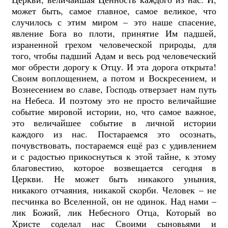
может быть, самое главное, самое великое, что
случилось с этим миром – это наше спасение,
явление Бога во плоти, принятие Им падшей,
израненной грехом человеческой природы, для
того, чтобы падший Адам и весь род человеческий
мог обрести дорогу к Отцу. И эта дорога открыта!
Своим воплощением, а потом и Воскресением, и
Вознесением во славе, Господь отверзает нам путь
на Небеса. И поэтому это не просто величайшие
событие мировой истории, но, что самое важное,
это величайшее событие в личной истории
каждого из нас. Постараемся это осознать,
почувствовать, постараемся ещё раз с удивлением
и с радостью прикоснуться к этой тайне, к этому
благовестию, которое возвещается сегодня в
Церкви. Не может быть никакого уныния,
никакого отчаяния, никакой скорби. Человек – не
песчинка во Вселенной, он не одинок. Над нами –
лик Божий, лик Небесного Отца, Который во
Христе соделал нас Своими сыновьями и