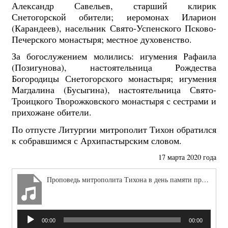
Александр Савельев, старший клирик
Снетогорской обители; иеромонах Иларион
(Карандеев), насельник Свято-Успенского Псково-
Печерского монастыря; местное духовенство.
За богослужением молились: игумения Рафаила
(Позигунова), настоятельница Рождества
Богородицы Снетогорского монастыря; игумения
Магдалина (Бусыгина), настоятельница Свято-
Троицкого Творожковского монастыря с сестрами и
прихожане обители.
По отпусте Литургии митрополит Тихон обратился
к собравшимся с Архипастырским словом.
17 марта 2020 года
Проповедь митрополита Тихона в день памяти прпмч. Иоасафа Снетогорского
Аудиоплеер
00:00
00:00