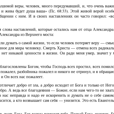
ушимой веры, человек, много передумавший, и, что очень важ
и жива будет душа ваша» (Пс. 68:33). Этой живой верой особ
общении с ним. И в своих наставлениях он часто говорил: «вс
ам слова наставлений, которые остались нам от отца Александра
 Александра из Верхнего моста:
ли думать о самой жизни, то если человек потеряет веру — смыс
анное для мира человеку. Смерть Христа — отмена всех радикал
 нет никакой ценности в жизни. Он ради меня умер, значит у 
благословлены Богом, чтобы Господь всех простил, всех помило
 пожалел, разбойника пожалел и никого не отринул, и я обращаю
 и Он всех нас пожалеет.
отличает добро от зла, а добро исходит от Бога и только от Нег
бро. А ведь все благодеяния — Божие, если нам чего-то не хват
в нас неправда и надо ее искоренить и думать не о себе самом,
сится, а кто возвышает сам себя — унизится. Это есть Евангель
Янв
Янв
Янв
Янв
Янв
Янв
Янв
Янв
Фев
Фев
Фев
Фев
Фев
Фев
Фев
Фев
Ма
Ма
Ма
Ма
Ма
Ма
Ма
Ма
знать Бога, Бог всегда поможет тебе. Познай Бога, человек. Б