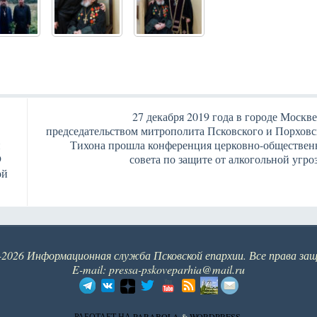
27 декабря 2019 года в городе Москве
председательством митрополита Псковского и Порховс
и
Тихона прошла конференция церковно-обществен
9
совета по защите от алкогольной угро
ой
-2026 Информационная служба Псковской епархии. Все права за
E-mail: pressa-pskoveparhia@mail.ru
РАБОТАЕТ НА
PARABOLA
&
WORDPRESS.