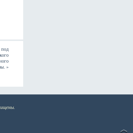
 под
кого
ного
зы.
»
щищены.