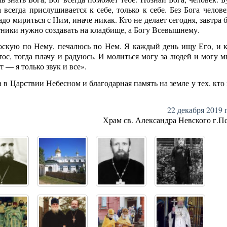
118
153
12
36
57
57
37
0
115
123
33
59
34
20
0
0
1
1
Posts
Posts
Posts
Posts
Posts
Posts
Posts
Posts
Posts
Posts
Posts
Posts
Posts
Posts
Posts
Posts
а всегда прислушивается к себе, только к себе. Без Бога челов
до мириться с Ним, иначе никак. Кто не делает сегодня, завтра 
Май
Май
Май
Май
Май
Май
Май
Май
Июн
Июн
Июн
Июн
Июн
Июн
Июн
Июн
Ию
Ию
Ию
Ию
Ию
Ию
Ию
Ию
133
147
44
32
57
28
0
0
122
127
30
27
42
29
12
0
1
1
ники нужно создавать на кладбище, а Богу Всевышнему.
Posts
Posts
Posts
Posts
Posts
Posts
Posts
Posts
Posts
Posts
Posts
Posts
Posts
Posts
Posts
Posts
 тоскую по Нему, печалюсь по Нем. Я каждый день ищу Его, и к
Сен
Сен
Сен
Сен
Сен
Сен
Сен
Сен
Окт
Окт
Окт
Окт
Окт
Окт
Окт
Окт
Но
Но
Но
Но
Но
Но
Но
Но
102
99
35
23
27
12
33
0
105
114
14
22
23
42
25
29
1
1
1
тос, тогда плачу и радуюсь. И молиться могу за людей и могу м
Posts
Posts
Posts
Posts
Posts
Posts
Posts
Posts
Posts
Posts
Posts
Posts
Posts
Posts
Posts
Posts
 — я только звук и все».
 в Царствии Небесном и благодарная память на земле у тех, кто
22 декабря 2019 
Храм св. Александра Невского г.Пс