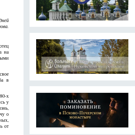
 дней
ова.
отец
а на
рыми
свое
ба в
80-х
сь у
знь,
чу о
ных,
ь от