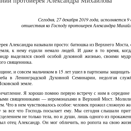
ании протоиерея Александра Михайлова
Сегодня, 27 декабря 2019 года, исполняется 9
отшествия ко Господу протоиерея Александра Михайл
рея Александра называли просто: батюшка из Верхнего Моста, 
емля, к нему ездили немало людей. И даже в то время, когд
сандр выделялся своей особой духовной жизнью, своими муд
ого священника.
вщине, и совсем мальчиком в 15 лет ушел в партизаны защищать 
чеба в Ленинградской Духовной Семинарии, недолгая служ
Псковской земле.
печатление. Я хорошо помню первую встречу с ним в середине 
лодыми священниками — иеромонахами в Верхний Мост. Молили
аем. Что в нем чувствовалось особое: человек прожил сложную жи
у за все что Господь посылает ему. Мы сегодня слышали прит
сцелением не только тела, но и души, лишь одного из прокажен
ыл отец Александр. Он мог обличить, но ропота на свою жизн