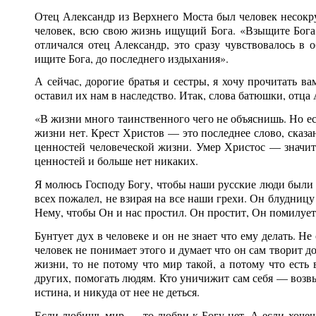
Отец Александр из Верхнего Моста был человек несокр
человек, всю свою жизнь ищущий Бога. «Взыщите Бога 
отличался отец Александр, это сразу чувствовалось в 
ищите Бога, до последнего издыхания».
А сейчас, дорогие братья и сестры, я хочу прочитать в
оставил их нам в наследство. Итак, слова батюшки, отца
«В жизни много таинственного чего не объяснишь. Но ес
жизни нет. Крест Христов — это последнее слово, сказ
ценностей человеческой жизни. Умер Христос — значит
ценностей и больше нет никаких.
Я молюсь Господу Богу, чтобы наши русские люди были 
всех пожалел, не взирая на все наши грехи. Он блудницу
Нему, чтобы Он и нас простил. Он простит, Он помилует
Бунтует дух в человеке и он не знает что ему делать. Не 
человек не понимает этого и думает что он сам творит до
жизни, то не потому что мир такой, а потому что есть 
других, помогать людям. Кто уничижит сам себя — возвы
истина, и никуда от нее не деться.
Если любишь мир — то любви к Богу нет. А если хочешь 