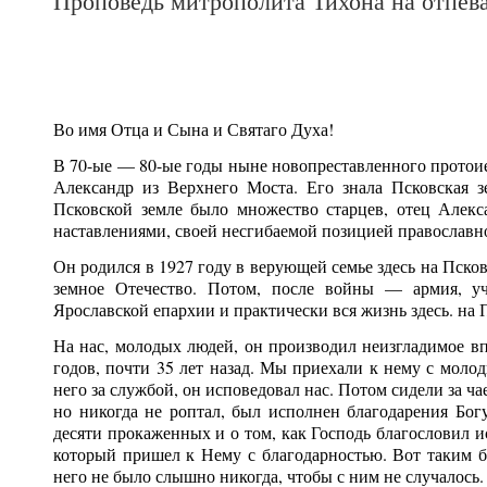
Проповедь митрополита Тихона на отпев
Во имя Отца и Сына и Святаго Духа!
В 70-ые — 80-ые годы ныне новопреставленного протоие
Александр из Верхнего Моста. Его знала Псковская з
Псковской земле было множество старцев, отец Алек
наставлениями, своей несгибаемой позицией православн
Он родился в 1927 году в верующей семье здесь на Пско
земное Отечество. Потом, после войны — армия, у
Ярославской епархии и практически вся жизнь здесь. на 
На нас, молодых людей, он производил неизгладимое в
годов, почти 35 лет назад. Мы приехали к нему с мо
него за службой, он исповедовал нас. Потом сидели за ч
но никогда не роптал, был исполнен благодарения Бог
десяти прокаженных и о том, как Господь благословил и
который пришел к Нему с благодарностью. Вот таким б
него не было слышно никогда, чтобы с ним не случалось.