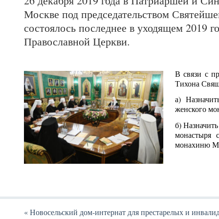
26 декабря 2019 года в Патриаршей и Си
Москве под председательством Святейше
состоялось последнее в уходящем 2019 г
Православной Церкви.
В связи с п
Тихона Свящ
а) Назначи
женского мо
б) Назначит
монастыря с
монахиню Ма
«
Новосельский дом-интернат для престарелых и инвали