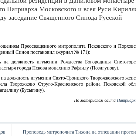
нодальной резиденции в Даниловом монастыре 
го Патриарха Московского и всея Руси Кирилл
оду заседание Священного Синода Русской
рошением Преосвященного митрополита Псковского и Порховс
енный Синод постановил (журнал № 171):
ть на должность игумении Рождества Богородицы Снетогорс
настыря города Пскова монахиню Рафаилу (Позигунову).
ь на должность игумении Свято-Троицкого Творожковского женс
ела Творожково Струго-Красненского района Псковской обл
гдалину (Бусыгину).
По материалам сайта
Патриарх
дов
Проповедь митрополита Тихона на отпевании протои