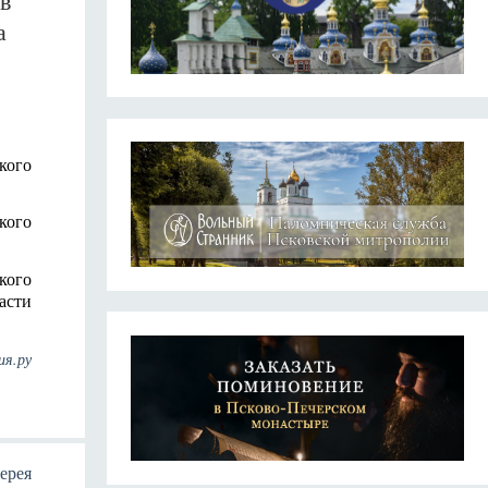
в
а
кого
кого
кого
асти
ия.ру
ерея