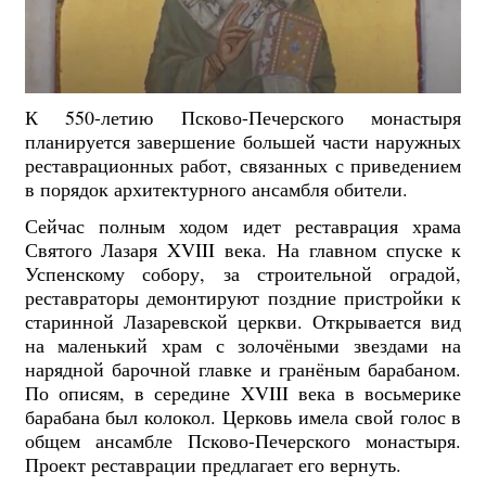
К 550-летию Псково-Печерского монастыря
планируется завершение большей части наружных
реставрационных работ, связанных с приведением
в порядок архитектурного ансамбля обители.
Сейчас полным ходом идет реставрация храма
Святого Лазаря XVIII века. На главном спуске к
Успенскому собору, за строительной оградой,
реставраторы демонтируют поздние пристройки к
старинной Лазаревской церкви. Открывается вид
на маленький храм с золочёными звездами на
нарядной барочной главке и гранёным барабаном.
По описям, в середине XVIII века в восьмерике
барабана был колокол. Церковь имела свой голос в
общем ансамбле Псково-Печерского монастыря.
Проект реставрации предлагает его вернуть.