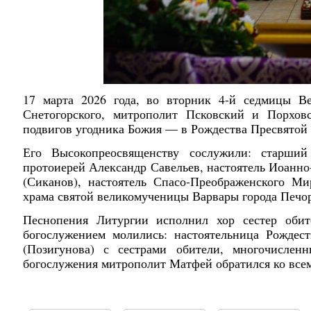
17 марта 2026 года, во вторник 4-й седмицы В
Снетогорского, митрополит Псковский и Порхо
подвигов угодника Божия — в Рождества Пресвятой
Его Высокопреосвященству сослужили: старший
протоиерей Александр Савельев, настоятель Иоанн
(Сиканов), настоятель Спасо-Преображенского Ми
храма святой великомученицы Варвары города Печо
Песнопения Литургии исполнил хор сестер оби
богослужением молились: настоятельница Рождес
(Позигунова) с сестрами обители, многочисле
богослужения митрополит Матфей обратился ко все