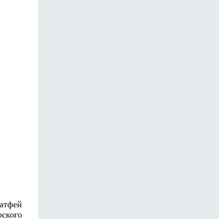
Матфей
ского