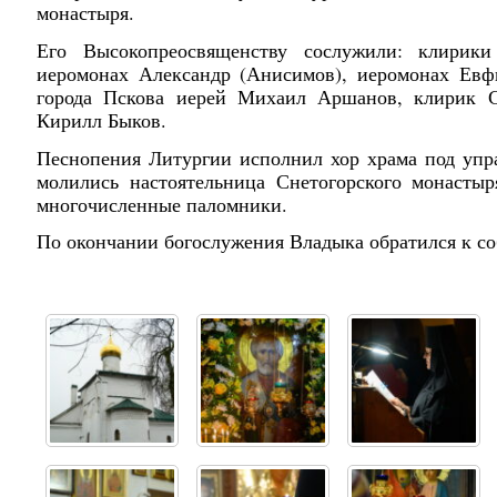
монастыря.
Его Высокопреосвященству сослужили: клирики
иеромонах Александр (Анисимов), иеромонах Евфи
города Пскова иерей Михаил Аршанов, клирик Св
Кирилл Быков.
Песнопения Литургии исполнил хор храма под упр
молились настоятельница Снетогорского монастыр
многочисленные паломники.
По окончании богослужения Владыка обратился к с