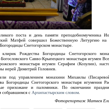
еликого поста и день памяти преподобномученика Ио
вский Матфей совершил Божественную Литургию на 
 Богородицы Снетогорском монастыре.
 клирик Рождества Богородицы Снетогорского мона
о-Богословского Савво-Крыпецкого монастыря игумен Вс
рожского монастыря игумен Серафим (Козулин), наст
ры иерей Димитрий Головнев.
тели под управлением монахини Михаилы (Писаревой
тва Богородицы Снетогорского монастыря игумения Ра
нные прихожане и паломники. По окончании праздни
м собравшимся с
Архипастырским словом
.
Фоторепортаж Матвея Ели
Янв
Янв
Янв
Янв
Янв
Янв
Янв
Янв
Фев
Фев
Фев
Фев
Фев
Фев
Фев
Фев
Ма
Ма
Ма
Ма
Ма
Ма
Ма
Ма