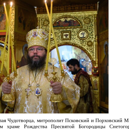
колая Чудотворца, митрополит Псковский и Порховский 
м храме Рождества Пресвятой Богородицы Снетогор