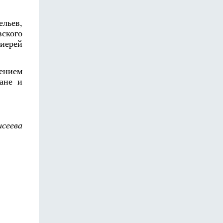
льев,
вского
иерей
жением
жане и
сеева