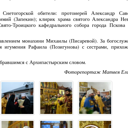
 Снетогорской обители: протоиерей Александр Саве
мий (Запекин); клирик храма святого Александра Не
ято-Троицкого кафедрального собора города Пскова 
авлением монахини Михаилы (Писаревой). За богослу
я игумения Рафаила (Позигунова) с сестрами, прихо
обравшимся с Архипастырским словом.
Фоторепортаж Матвея Ели