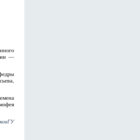
енного
сии —
афедры
ьева,
емена
мофея
сковГУ