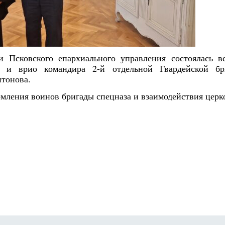
 Псковского епархиального управления состоялась в
я и врио командира 2-й отдельной Гвардейской бр
нтонова.
рмления воинов бригады спецназа и взаимодействия цер
Янв
Янв
Янв
Янв
Янв
Янв
Янв
Янв
Фев
Фев
Фев
Фев
Фев
Фев
Фев
Фев
Ма
Ма
Ма
Ма
Ма
Ма
Ма
Ма