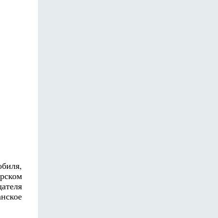
обиля,
ерском
дателя
анское