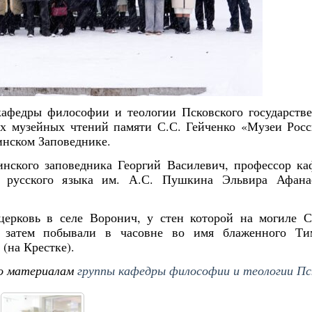
кафедры философии и теологии Псковского государств
их музейных чтений памяти С.С. Гейченко «Музеи Рос
инском Заповеднике.
нского заповедника Георгий Василевич, профессор к
а русского языка им. А.С. Пушкина Эльвира Афанас
церковь в селе Воронич, у стен которой на могиле С
а затем побывали в часовне во имя блаженного Ти
(на Крестке).
о материалам
группы кафедры философии и теологии П