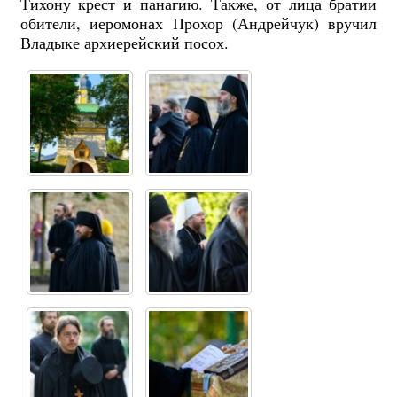
Тихону крест и панагию. Также, от лица братии
обители, иеромонах Прохор (Андрейчук) вручил
Владыке архиерейский посох.