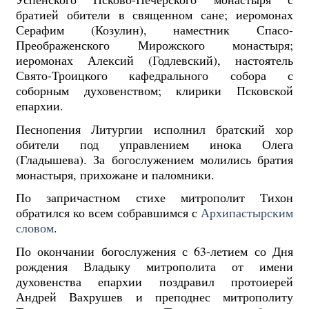
братией обители в священном сане; иеромонах
Серафим (Козулин), наместник Спасо-
Преображенского Мирожского монастыря;
иеромонах Алексий (Годлевский), настоятель
Свято-Троицкого кафедрального собора с
соборным духовенством; клирики Псковской
епархии.
Песнопения Литургии исполнил братский хор
обители под управлением инока Олега
(Гладышева). За богослужением молились братия
монастыря, прихожане и паломники.
По запричастном стихе митрополит Тихон
обратился ко всем собравшимся с
Архипастырским
словом
.
По окончании богослужения с 63-летием со Дня
рождения Владыку митрополита от имени
духовенства епархии поздравил протоиерей
Андрей Вахрушев и преподнес митрополиту