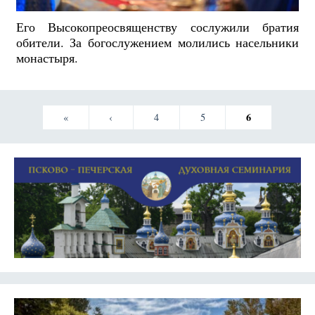
Его Высокопреосвященству сослужили братия
обители. За богослужением молились насельники
монастыря.
6
«
‹
4
5