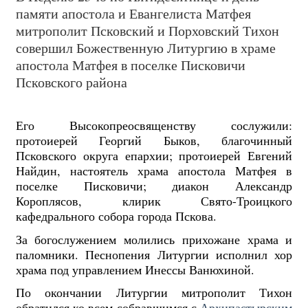
памяти апостола и Евангелиста Матфея
митрополит Псковский и Порховский Тихон
совершил Божественную Литургию в храме
апостола Матфея в поселке Писковичи
Псковского района
Его Высокопреосвященству сослужили:
протоиерей Георгий Быков, благочинный
Псковского округа епархии; протоиерей Евгений
Найдин, настоятель храма апостола Матфея в
поселке Писковичи; диакон Александр
Короплясов, клирик Свято-Троицкого
кафедрального собора города Пскова.
За богослужением молились прихожане храма и
паломники. Песнопения Литургии исполнил хор
храма под управлением Инессы Ванюхиной.
По окончании Литургии митрополит Тихон
обратился ко всем собравшимся с
Архипастырским