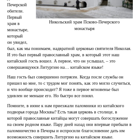
Печерской
обители.
Первый
Никольский храм Псково-Печерского
храм в
монастыря
монастыре,
который
он увидел,
был, как мы понимаем, надвратной церковью святителя Николая.
И это был первый православный храм, в который этот наш
китайский гость вошел. А первое, что он услышал, – это
совершающуюся Литургию на… китайском языке!
Наш гость был совершенно потрясен. Когда после службы он
пришел ко мне, то с трудом мог понять, как это могло случиться,
и что вообще происходит? Я тоже в первое мгновенье был
удивлен не меньше его. Но быстро все понял.
Помните, в июне к нам приезжали паломники из китайского
подворья города Москвы? Есть такая церковь в столице, в
которой православные китайцы могут совершать богослужение
на своем родном языке. Пару дней назад они впервые прибыли в
паломничество в Печоры и испросили благословение дать им
возможность совершить Литургию на китайском языке.