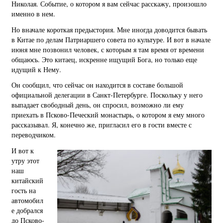
Николая. Событие, о котором я вам сейчас расскажу, произошло
именно в нем.
Но вначале короткая предыстория. Мне иногда доводится бывать
в Китае по делам Патриаршего совета по культуре. И вот в начале
июня мне позвонил человек, с которым я там время от времени
общаюсь. Это китаец, искренне ищущий Бога, но только еще
идущий к Нему.
Он сообщил, что сейчас он находится в составе большой
официальной делегации в Санкт-Петербурге. Поскольку у него
выпадает свободный день, он спросил, возможно ли ему
приехать в Псково-Печеский монастырь, о котором я ему много
рассказывал. Я, конечно же, пригласил его в гости вместе с
переводчиком.
И вот к
утру этот
наш
китайский
гость на
автомобил
е добрался
до Псково-