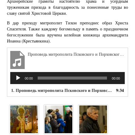
Архиерейские грамоты настоятелю храма и усердным
труженикам прихода в благодарность за понесенные труды во
славу святой Христовой Церкви.
В дар приходу митрополит Тихон преподнес образ Христа
Спасителя. Также каждому богомольцу в память о праздничном
богослужении была вручена келейная книжица архимандрита
Иоанна (Крестьянкина).
Проповедь митрополита Псковского и Порховского Тихона накануне дня памяти свт. Николая
Аудиоплеер
00:00
00:00
1.
Проповедь митрополита Псковского и Порховского Тихона накануне дня памяти свт. Николая
9:34