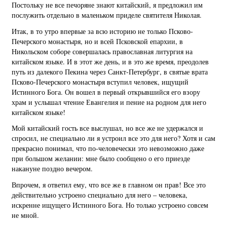
Постольку не все печоряне знают китайский, я предложил им
послужить отдельно в маленьком приделе святителя Николая.
Итак, в то утро впервые за всю историю не только Псково-
Печерского монастыря, но и всей Псковской епархии, в
Никольском соборе совершалась православная литургия на
китайском языке. И в этот же день, и в это же время, преодолев
путь из далекого Пекина через Санкт-Петербург, в святые врата
Псково-Печерского монастыря вступил человек, ищущий
Истинного Бога. Он вошел в первый открывшийся его взору
храм и услышал чтение Евангелия и пение на родном для него
китайском языке!
Мой китайский гость все выслушал, но все же не удержался и
спросил, не специально ли я устроил все это для него? Хотя и сам
прекрасно понимал, что по-человечески это невозможно даже
при большом желании: мне было сообщено о его приезде
накануне поздно вечером.
Впрочем, я ответил ему, что все же в главном он прав! Все это
действительно устроено специально для него – человека,
искренне ищущего Истинного Бога. Но только устроено совсем
не мной.