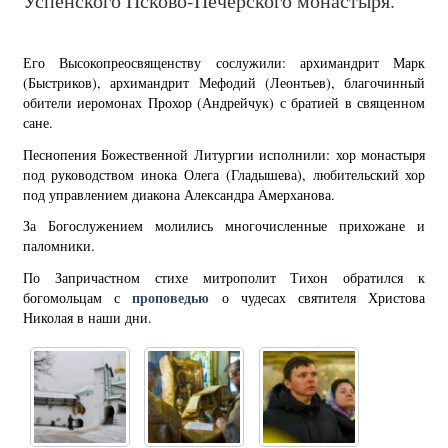
Успенского Псково-Печерского монастыря.
Его Высокопреосвященству сослужили: архимандрит Марк
(Быстриков), архимандрит Мефодий (Леонтьев), благочинный
обители иеромонах Прохор (Андрейчук) с братией в священном
сане.
Песнопения Божественной Литургии исполнили: хор монастыря
под руководством инока Олега (Гладышева), любительский хор
под управлением диакона Александра Амерханова.
За Богослужением молились многочисленные прихожане и
паломники.
По Запричастном стихе митрополит Тихон обратился к
проповедью
богомольцам с
о чудесах святителя Христова
Николая в наши дни.