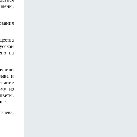
члены,
ования
щества
сской
ено на
ручили
зыка и
итание
ому из
цветы.
ны:
ачева,