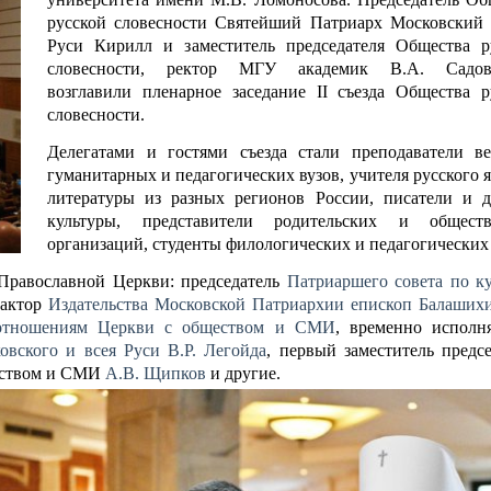
русской словесности Святейший Патриарх Московский 
Руси Кирилл и заместитель председателя Общества р
словесности, ректор МГУ академик В.А. Садов
возглавили пленарное заседание II съезда Общества р
словесности.
Делегатами и гостями съезда стали преподаватели в
гуманитарных и педагогических вузов, учителя русского 
литературы из разных регионов России, писатели и д
культуры, представители родительских и общест
организаций, студенты филологических и педагогических 
 Православной Церкви: председатель
Патриаршего совета по ку
дактор
Издательства Московской Патриархии
епископ Балаших
оотношениям Церкви с обществом и СМИ
, временно испол
овского и всея Руси
В.Р. Легойда
, первый заместитель предсе
ществом и СМИ
А.В. Щипков
и другие.