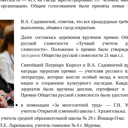
в организацию. Общим голосованием были приняты новые 
В.А. Садовничий, отметив, что все процедурные треб
выполнены, объявил съезд открытым.
Далее состоялась церемония вручения премии Об
русской словесности «Лучший учитель ру
словесности». Положение о премии было утвержд
заседании
Общества русской словесности 21 мая с.г.
Святейший Патриарх Кирилл и В.А. Садовничий в
награды лауреатам премии — учителям русского я
литературы, которые внесли особый вклад в восп
нации и сохранение культурного наследия. Кажд
лауреатов были вручены диплом, сертификат и 
Премии Общества русской словесности были удостое
в номинации «За многолетний труд» — Г.Н. Ус
учитель Открытой (сменной) школы г. Архангельска;
читель средней образовательной школы № 29 г. Йошкар-Олы;
Л.Е. Ларюшкина, учитель гимназии № 6 г. Мурома;