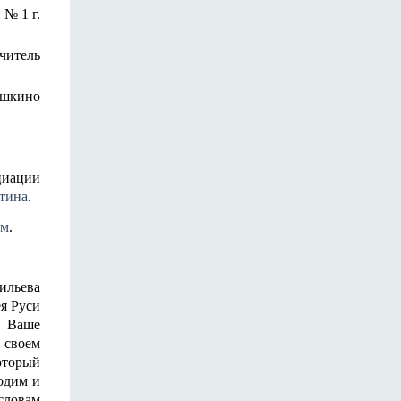
№ 1 г.
читель
ашкино
циации
тина
.
ом
.
льева
я Руси
, Ваше
 своем
который
одим и
словам