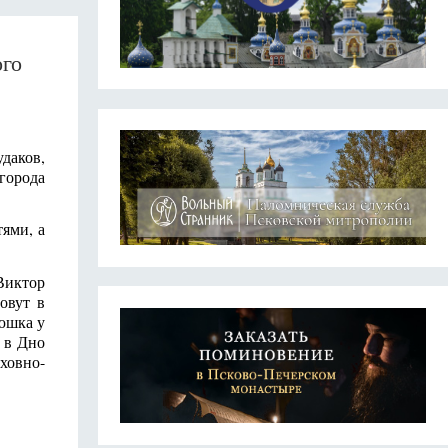
ого
даков,
города
ями, а
Виктор
овут в
тюшка у
 в Дно
ховно-