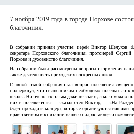
7 ноября 2019 года в городе Порхове состо
благочиния.
В собрании приняли участие: иерей Виктор Шелухов, б
секретарь Порховского благочиния; протоиерей Сергий
Порхова и духовенство благочиния.
На собрании были рассмотрены вопросы окормления пацие
также деятельность приходских воскресных школ.
Главной темой собрания стал вопрос посещения священн
подчеркнул, что священникам необходимо посещать откр
школы. Но очень часто там даже не знают, а кого можно п
них в поселке есть» — сказал отец Виктор, — «На Рождес
будет проходить концерт, которые организуются нашими п
нравственном воспитании нашего подрастающего поколения