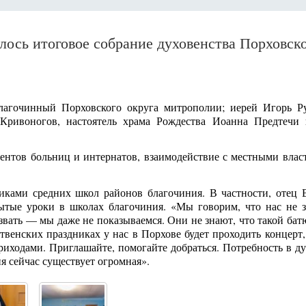
ялось итоговое собрание духовенства Порховск
лагочинный Порховского округа митрополии; иерей Игорь Ру
 Кривоногов, настоятель храма Рождества Иоанна Предтечи 
нтов больниц и интернатов, взаимодействие с местными власт
иками средних школ районов благочиния. В частности, отец 
ытые уроки в школах благочиния. «Мы говорим, что нас не з
озвать — мы даже не показываемся. Они не знают, что такой ба
твенских праздниках у нас в Порхове будет проходить концерт,
риходами. Приглашайте, помогайте добраться. Потребность в ду
 сейчас существует огромная».