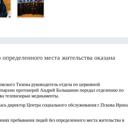
определенного места жительства оказана
ховского Тихона руководитель отдела по церковной
епархии протоиерей Андрей Большанин передал отделению по
ва телевизорыи медикаменты.
ась директор Центра социального обслуживания г.Пскова Ирин
ниях пребывания людей без определенного места жительства в
Янв
Янв
Янв
Янв
Янв
Янв
Янв
Янв
Фев
Фев
Фев
Фев
Фев
Фев
Фев
Фев
Ма
Ма
Ма
Ма
Ма
Ма
Ма
Ма