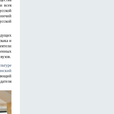
и всея
усской
ничий
усской
едущих
языка и
еятели
венных
вузов.
льтуре
инский
няющий
дателя