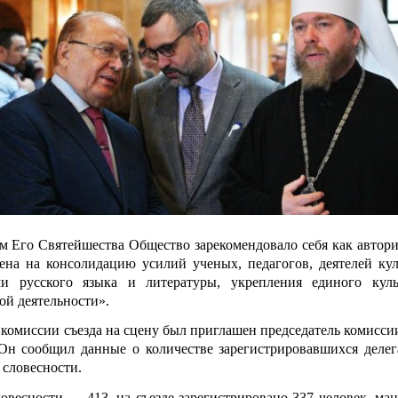
м Его Святейшества Общество зарекомендовало себя как автори
лена на консолидацию усилий ученых, педагогов, деятелей кул
и русского языка и литературы, укрепления единого куль
ой деятельности».
комиссии съезда на сцену был приглашен председатель комиссии
Он сообщил данные о количестве зарегистрировавшихся делег
 словесности.
овесности — 413, на съезде зарегистрировано 337 человек, ман