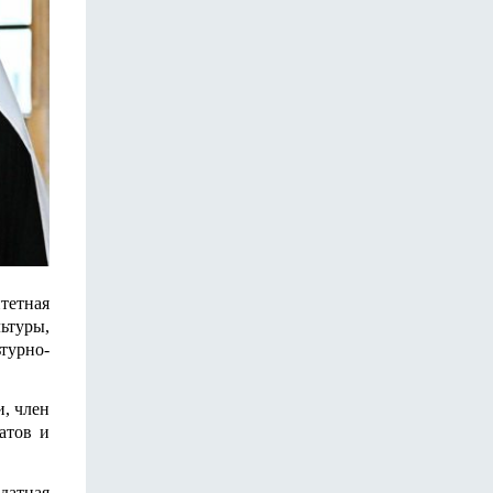
тетная
ьтуры,
турно-
, член
атов и
датная