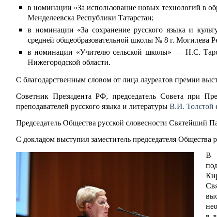
в номинации «За использование новых технологий в об
Менделеевска Республики Татарстан;
в номинации «За сохранение русского языка и куль
средней общеобразовательной школы № 8 г. Могилева Р
в номинации «Учителю сельской школы» — Н.С. Тар
Нижегородской области.
С благодарственным словом от лица лауреатов премии выс
Советник Президента РФ, председатель Совета при Пре
преподавателей русского языка и литературы
В.И. Толстой
Председатель Общества русской словесности Святейший 
С докладом выступил заместитель председателя Общества р
В 
по
Ки
Св
выс
не
в 