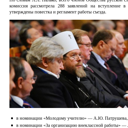
комиссия рассмотрела 288 заявлений на вступление 
утверждены повестка и регламент работы съезда.
в номинации «Молодому учителю» — А.Ю. Патрушева, у
в номинации «За организацию внеклассной работы» — 