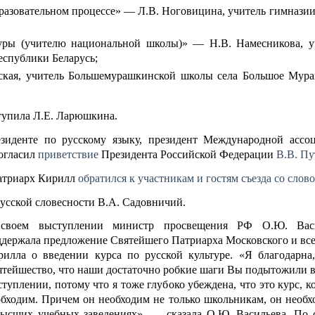
разовательном процессе» — Л.В. Ноговицина, учитель гимназии 
туры (учителю национальной школы)» — Н.В. Намесникова, у
еспублики Беларусь;
ская, учитель Большемурашкинской школы села Большое Мур
тупила Л.Е. Ларюшкина.
зиденте по русскому языку, президент Международной ассо
огласил
приветствие
Президента Российской Федерации
В.В. Пу
Патриарх Кирилл
обратился к участникам и гостям съезда со слов
усской словесности В.А. Садовничий.
своем выступлении министр просвещения РФ О.Ю. Васи
ддержала предложение Святейшего Патриарха Московского и все
рилла о введении курса по русской культуре. «Я благодарна
ятейшество, что наши достаточно робкие шаги Вы подытожили в
туплении, потому что я тоже глубоко убеждена, что это курс, 
обходим. Причем он необходим не только школьникам, он необх
высших учебных заведениях», — сказала О.Ю. Васильева. По 