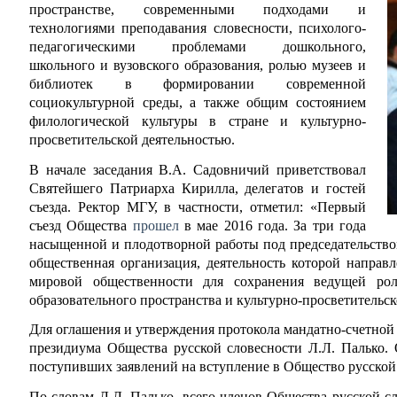
пространстве, современными подходами и
технологиями преподавания словесности, психолого-
педагогическими проблемами дошкольного,
школьного и вузовского образования, ролью музеев и
библиотек в формировании современной
социокультурной среды, а также общим состоянием
филологической культуры в стране и культурно-
просветительской деятельностью.
В начале заседания В.А. Садовничий приветствовал
Святейшего Патриарха Кирилла, делегатов и гостей
съезда. Ректор МГУ, в частности, отметил: «Первый
съезд Общества
прошел
в мае 2016 года. За три года
насыщенной и плодотворной работы под председательство
общественная организация, деятельность которой направ
мировой общественности для сохранения ведущей рол
образовательного пространства и культурно-просветительск
Для оглашения и утверждения протокола мандатно-счетной 
президиума Общества русской словесности Л.Л. Палько. 
поступивших заявлений на вступление в Общество русской
По словам Л.Л. Палько, всего членов Общества русской сл