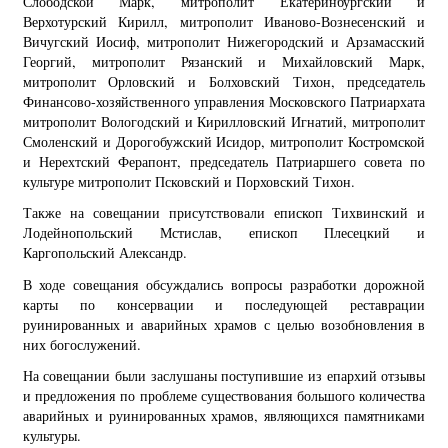
Слободской Марк, митрополит Екатеринбургский и
Верхотурский Кирилл, митрополит Иваново-Вознесенский и
Вичугский Иосиф, митрополит Нижегородский и Арзамасский
Георгий, митрополит Рязанский и Михайловский Марк,
митрополит Орловский и Болховский Тихон, председатель
Финансово-хозяйственного управления Московского Патриархата
митрополит Вологодский и Кирилловский Игнатий, митрополит
Смоленский и Дорогобужский Исидор, митрополит Костромской
и Нерехтский Ферапонт, председатель Патриаршего совета по
культуре митрополит Псковский и Порховский Тихон.
Также на совещании присутствовали епископ Тихвинский и
Лодейнопольский Мстислав, епископ Плесецкий и
Каргопольский Александр.
В ходе совещания обсуждались вопросы разработки дорожной
карты по консервации и последующей реставрации
руинированных и аварийных храмов с целью возобновления в
них богослужений.
На совещании были заслушаны поступившие из епархий отзывы
и предложения по проблеме существования большого количества
аварийных и руинированных храмов, являющихся памятниками
культуры.