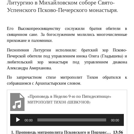
Литургию в Михайловском соборе Свято-
Успенского Псково-Печерского монастыря.
Его Высокопреосвященству сослужили братия обители в
священном сане. За богослужением молились многочисленные
прихожане и паломники.
Песнопения Литургии исполнили: братский хор Псково-
Печерской обители под управлением инока Олега (Гладышева) и
любительский хор монастыря под управлением диакона
Александра Амерханова.
По запричастном стихе митрополит Тихон обратился к
собравшимся с Архипастырским словом.
«Проповедь в Неделю 9-ю по Пятидесятнице»
МИТРОПОЛИТ ТИХОН (ШЕВКУНОВ)
Аудиоплеер
00:00
00:00
1. Проповедь митрополита Псковского и Порховского Тихона в Неделю 9-ю по Пятидесятнице
13:56