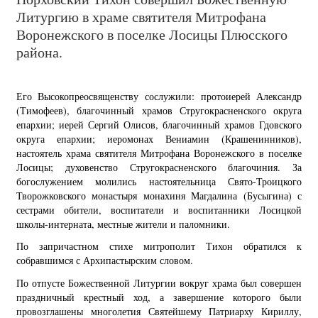
Литургию в храме святителя Митрофана
Воронежского в поселке Лосицы Плюсского
района.
Его Высокопреосвященству сослужили: протоиерей Александр
(Тимофеев), благочинный храмов Стругокрасненского округа
епархии; иерей Сергий Олисов, благочинный храмов Гдовского
округа епархии; иеромонах Вениамин (Крашенинников),
настоятель храма святителя Митрофана Воронежского в поселке
Лосицы; духовенство Стругокрасненского благочиния. За
богослужением молились настоятельница Свято-Троицкого
Творожковского монастыря монахиня Магдалина (Бусыгина) с
сестрами обители, воспитатели и воспитанники Лосицкой
школы-интерната, местные жители и паломники.
По запричастном стихе митрополит Тихон обратился к
собравшимся с Архипастырским словом.
По отпусте Божественной Литургии вокруг храма был совершен
праздничный крестный ход, а завершение которого были
провозглашены многолетия Святейшему Патриарху Кириллу,