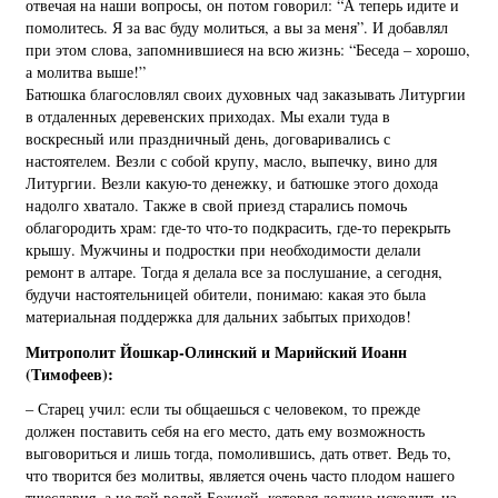
отвечая на наши вопросы, он потом говорил: “А теперь идите и
помолитесь. Я за вас буду молиться, а вы за меня”. И добавлял
при этом слова, запомнившиеся на всю жизнь: “Беседа – хорошо,
а молитва выше!”
Батюшка благословлял своих духовных чад заказывать Литургии
в отдаленных деревенских приходах. Мы ехали туда в
воскресный или праздничный день, договаривались с
настоятелем. Везли с собой крупу, масло, выпечку, вино для
Литургии. Везли какую-то денежку, и батюшке этого дохода
надолго хватало. Также в свой приезд старались помочь
облагородить храм: где-то что-то подкрасить, где-то перекрыть
крышу. Мужчины и подростки при необходимости делали
ремонт в алтаре. Тогда я делала все за послушание, а сегодня,
будучи настоятельницей обители, понимаю: какая это была
материальная поддержка для дальних забытых приходов!
Митрополит Йошкар-Олинский и Марийский Иоанн
(Тимофеев):
– Старец учил: если ты общаешься с человеком, то прежде
должен поставить себя на его место, дать ему возможность
выговориться и лишь тогда, помолившись, дать ответ. Ведь то,
что творится без молитвы, является очень часто плодом нашего
тщеславия, а не той волей Божией, которая должна исходить из