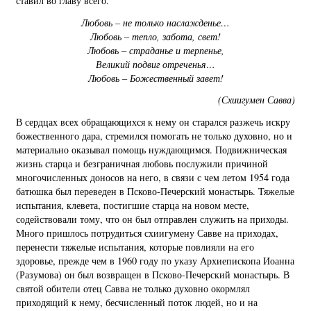
ставил во главу всего.
Любовь – не только наслажденье…
Любовь – тепло, забота, свет!
Любовь – страданье и терпенье,
Великий подвиг отреченья…
Любовь – Божественный завет!
(Схиигумен Савва)
В сердцах всех обращающихся к нему он старался разжечь искру
божественного дара, стремился помогать не только духовно, но и
материально оказывал помощь нуждающимся. Подвижническая
жизнь старца и безграничная любовь послужили причиной
многочисленных доносов на него, в связи с чем летом 1954 года
батюшка был переведен в Псково-Печерский монастырь. Тяжелые
испытания, клевета, постигшие старца на новом месте,
содействовали тому, что он был отправлен служить на приходы.
Много пришлось потрудиться схиигумену Савве на приходах,
перенести тяжелые испытания, которые повлияли на его
здоровье, прежде чем в 1960 году по указу Архиепископа Иоанна
(Разумова) он был возвращен в Псково-Печерский монастырь. В
святой обители отец Савва не только духовно окормлял
приходящий к нему, бесчисленный поток людей, но и на