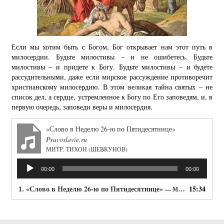
Если мы хотим быть с Богом, Бог открывает нам этот путь в
милосердии. Будьте милостивы – и не ошибетесь. Будьте
милостивы – и придете к Богу. Будьте милостивы – и будете
рассудительными, даже если мирское рассуждение противоречит
христианскому милосердию. В этом великая тайна святых – не
список дел, а сердце, устремленное к Богу по Его заповедям, и, в
первую очередь, заповеди веры и милосердия.
«Слово в Неделю 26-ю по Пятидесятнице»
Pravoslavie.ru
МИТР. ТИХОН (ШЕВКУНОВ)
Аудиоплеер
00:00
00:00
1.
«Слово в Неделю 26-ю по Пятидесятнице»
15:34
— МИТР. ТИХОН (ШЕВКУНОВ)