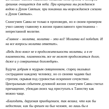
грешник очищается для неба. При крещении мы рождаемся
водою и Духом Святым, при покаянии мы возрождаемся слезами
и Духом Святым».
Схиигумен Савва не только в проповедях, но и своим примером
учил самому главному в жизни православного христианина –
непрестанной молитве.
«Главное – молитва, молитва – это всё! Молитва всё победит. И
на все вопросы молитва ответит».
«Ведь дело вовсе не в продолжительности молитвы, а в ее
пламенности, пламенность же не может продолжаться долго,
даже и у совершенных боголюбцев».
Будучи добрым и мудрым священником, старец оказывал
сострадание каждому человеку, но со своими чадами был
строгим, скрывая под суровостью искреннее сочувствие.
Центральным событием духовной жизни схиигумен Савва считал
причащение, убеждая своих чад приступать к Таинству как
можно чаще.
«Благодать, даруемая приобщением, так велика, что как бы
недостоин, как бы грешен ни был человек, но лишь бы в