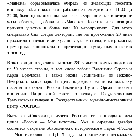
«Манежа» образовывалась очередь из желающих посетить
выставку. «Залы выставки, работавшей ежедневно с 11:00 до
22:00, были одинаково полными как в утренние, так в вечерние
часы работы», — добавили в «Манеже». Посетители экспозиции
приняли участие в более чем 70 мероприятиях. Для этого
специально был создан лекторий, где на протяжении 20 дней
проходили панельные дискуссии, круглые столы, мастер-классы,
премьерные кинопоказы и презентации культурных проектов
этого года.
В экспозиции представлены около 280 самых значимых шедевров
из 50 музеев страны, в том числе работы Валентина Серова и
Карла Брюллова, а также икона «Умиление» из Псково-
Печерского монастыря. В День народного единства выставку
посетил президент России Владимир Путин. Организаторами
выступили Патриарший совет по культуре, Государственная
Третьяковская галерея и Государственный музейно-выставочный
центр «РОСИЗО».
Выставка «Сокровища музеев России» стала продолжением
цикла «Россия — Моя история». Уже в середине декабря
состоится открытие обновленного исторического парка «Россия
— Моя история» на ВДНХ, где на протяжении нескольких