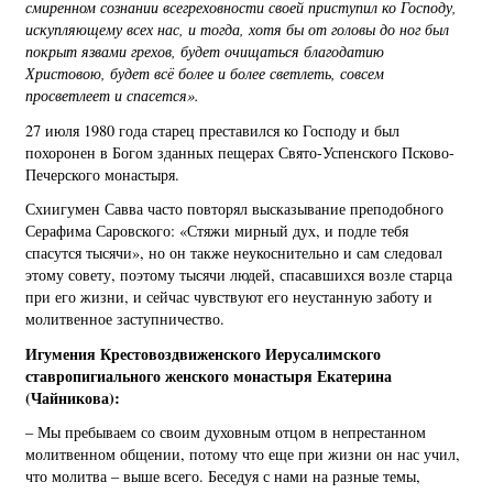
смиренном сознании всегреховности своей приступил ко Господу,
искупляющему всех нас, и тогда, хотя бы от головы до ног был
покрыт язвами грехов, будет очищаться благодатию
Христовою, будет всё более и более светлеть, совсем
просветлеет и спасется».
27 июля 1980 года старец преставился ко Господу и был
похоронен в Богом зданных пещерах Свято-Успенского Псково-
Печерского монастыря.
Схиигумен Савва часто повторял высказывание преподобного
Серафима Саровского: «Стяжи мирный дух, и подле тебя
спасутся тысячи», но он также неукоснительно и сам следовал
этому совету, поэтому тысячи людей, спасавшихся возле старца
при его жизни, и сейчас чувствуют его неустанную заботу и
молитвенное заступничество.
Игумения Крестовоздвиженского Иерусалимского
ставропигиального женского монастыря Екатерина
(Чайникова):
– Мы пребываем со своим духовным отцом в непрестанном
молитвенном общении, потому что еще при жизни он нас учил,
что молитва – выше всего. Беседуя с нами на разные темы,