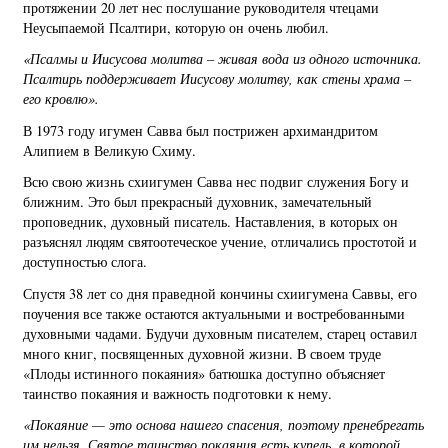
протяжении 20 лет нес послушание руководителя чтецами
Неусыпаемой Псалтири, которую он очень любил.
«Псалмы и Иисусова молитва – живая вода из одного источника.
Псалтирь поддерживает Иисусову молитву, как стены храма –
его кровлю».
В 1973 году игумен Савва был пострижен архимандритом
Алипием в Великую Схиму.
Всю свою жизнь схиигумен Савва нес подвиг служения Богу и
ближним. Это был прекрасный духовник, замечательный
проповедник, духовный писатель. Наставления, в которых он
разъяснял людям святоотеческое учение, отличались простотой и
доступностью слога.
Спустя 38 лет со дня праведной кончины схиигумена Саввы, его
поучения все также остаются актуальными и востребованными
духовными чадами. Будучи духовным писателем, старец оставил
много книг, посвященных духовной жизни. В своем труде
«Плоды истинного покаяния» батюшка доступно объясняет
таинство покаяния и важность подготовки к нему.
«Покаяние — это основа нашего спасения, поэтому пренебрегать
им нельзя. Святое таинство покаяния есть купель, в которой