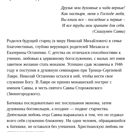
Друзья мои духовные и чада верные!
Как пастыря, меня о Господе любя,
Вы книги все – последние и первые –
И все труды мои храните для себя.
(Схиигумен Савва)
Родился будущий старец (в миру Николай Михайлович) в семье
благочестивых, глубоко верующих родителей Михаила и
Екатерины Остапенко. С детства он отличался способностями к
учению, любовью к церковному богослужению, с малых лет имея
заветное желание стать монахом. Успешно сдав экзамены в 1946
году и поступив в духовную семинарию при Троице-Сергиевой
Лавре, Николай Остапенко остался в ней, чтобы нести свое
служение Богу. В Лавре он принял монашеский постриг с
именем Саввы, в честь святого Саввы Сторожевского
(Звенигородского).
Батюшка последовательно нес послушания эконома, затем
духовника богомольцев, а позднее — подвиг старчества.
Деятельная любовь отца Саввы выражалась в том, что он отдавал
всего себя служению ближнему. Ни один человек, обращавшийся
к батюшке, не оставался без утешения. Христианскую любовь он