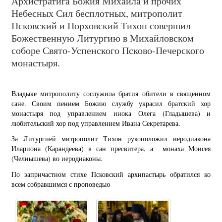
Архистратига Божия Михаила и прочих
Небесных Сил бесплотных, митрополит
Псковский и Порховский Тихон совершил
Божественную Литургию в Михайловском
соборе Свято-Успенского Псково-Печерского
монастыря.
Владыке митрополиту сослужила братия обители в священном
сане. Своим пением Божию службу украсил братский хор
монастыря под управлением инока Олега (Гладышева) и
любительский хор под управлением Ивана Секретарева.
За Литургией митрополит Тихон рукоположил иеродиакона
Илариона (Карандеева) в сан пресвитера, а монаха Моисея
(Челнышева) во иеродиаконы.
По запричастном стихе Псковский архипастырь обратился ко
всем собравшимся с проповедью