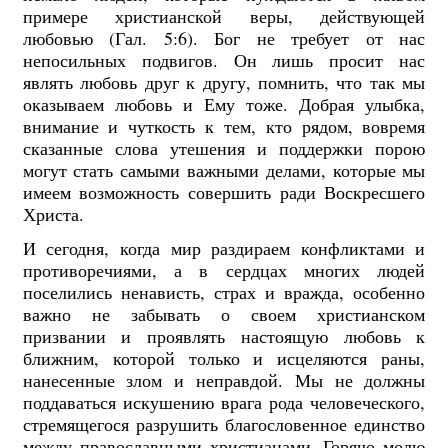
примере христианской веры, действующей
любовью (Гал. 5:6). Бог не требует от нас
непосильных подвигов. Он лишь просит нас
являть любовь друг к другу, помнить, что так мы
оказываем любовь и Ему тоже. Добрая улыбка,
внимание и чуткость к тем, кто рядом, вовремя
сказанные слова утешения и поддержки порою
могут стать самыми важными делами, которые мы
имеем возможность совершить ради Воскресшего
Христа.
И сегодня, когда мир раздираем конфликтами и
противоречиями, а в сердцах многих людей
поселились ненависть, страх и вражда, особенно
важно не забывать о своем христианском
призвании и проявлять настоящую любовь к
ближним, которой только и исцеляются раны,
нанесенные злом и неправдой. Мы не должны
поддаваться искушению врага рода человеческого,
стремящегося разрушить благословенное единство
между православными христианами. Горячо молю