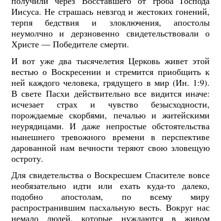
получили через Восставшего от гроба Господа
Иисуса. Не страшась невзгод и жестоких гонений,
терпя бедствия и злоключения, апостолы
неумолчно и дерзновенно свидетельствовали о
Христе — Победителе смерти.
И вот уже два тысячелетия Церковь живет этой
вестью о Воскресении и стремится приобщить к
ней каждого человека, грядущего в мир (Ин. 1:9).
В свете Пасхи действительно все видится иначе:
исчезает страх и чувство безысходности,
порождаемые скорбями, печалью и житейскими
неурядицами. И даже непростые обстоятельства
нынешнего тревожного времени в перспективе
дарованной нам вечности теряют свою зловещую
остроту.
Для свидетельства о Воскресшем Спасителе вовсе
необязательно идти или ехать куда-то далеко,
подобно апостолам, по всему миру
распространившим пасхальную весть. Вокруг нас
немало людей, которые нуждаются в живом