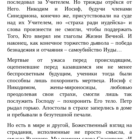
последовал за Учителем. Но трижды отрёкся от
Него. Никодим и Иосиф, будучи членами
Синедриона, конечно же, присутствовали на суде
над их Учителем, но «страха ради иудейска» и
слова произнести не смогли, чтобы поддержать
Того, Кто вверял им глаголы Жизни Вечной. И
наконец, как конечное торжество дьявола – победа
безнадежия и отчаяния – самоубийство Иуды…
Мертвые от ужаса перед происходящим,
оцепеневшие перед казавшимся им не менее
беспросветным будущим, ученики тогда были
способны лишь похоронить мертвеца. Иосиф с
Никодимом, жены-мироносицы, любовью
преодолевая свои страхи, смогли лишь так
послужить Господу – похоронить Его тело. Петр
рыдал горько. Апостолы в страхе заперлись в доме
и пребывали в безутешной печали.
Но есть в мире и другой, Божественный взгляд на
страдания, исполненные не просто смысла, а
смысла Высшего. Мы помним слова Спасителя: «И