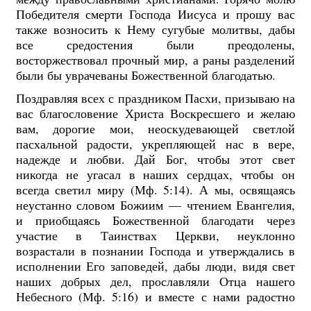
Победителя смерти Господа Иисуса и прошу вас
также возносить к Нему сугубые молитвы, дабы
все средостения были преодолены,
восторжествовал прочный мир, а раны разделений
были бы уврачеваны Божественной благодатью.
Поздравляя всех с праздником Пасхи, призываю на
вас благословение Христа Воскресшего и желаю
вам, дорогие мои, неоскудевающей светлой
пасхальной радости, укрепляющей нас в вере,
надежде и любви. Дай Бог, чтобы этот свет
никогда не угасал в наших сердцах, чтобы он
всегда светил миру (Мф. 5:14). А мы, освящаясь
неустанно словом Божиим — чтением Евангелия,
и приобщаясь Божественной благодати через
участие в Таинствах Церкви, неуклонно
возрастали в познании Господа и утверждались в
исполнении Его заповедей, дабы люди, видя свет
наших добрых дел, прославляли Отца нашего
Небесного (Мф. 5:16) и вместе с нами радостно