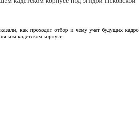
щем кадетском корпусе под эгидой Псковской
казали, как проходит отбор и чему учат будущих кадр
вском кадетском корпусе.