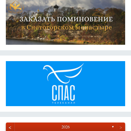
<
>
2026
▼