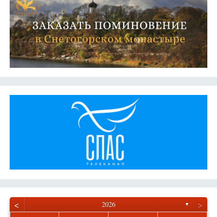
<
>
2026
▼