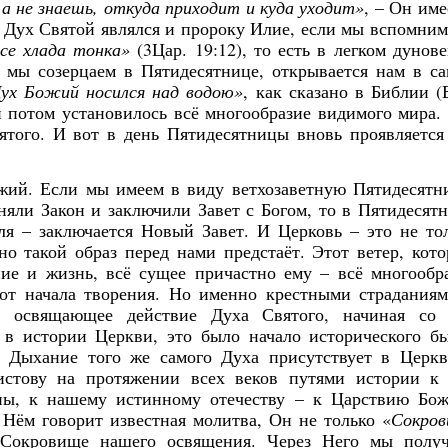
118
153
12
36
57
57
37
0
115
123
33
59
34
20
0
0
1
1
 а не знаешь, откуда приходит и куда уходит»
, – Он име
Posts
Posts
Posts
Posts
Posts
Posts
Posts
Posts
Posts
Posts
Posts
Posts
Posts
Posts
Posts
Posts
дь Дух Святой являлся и пророку Илие, если мы вспомним
Май
Май
Май
Май
Май
Май
Май
Май
Июн
Июн
Июн
Июн
Июн
Июн
Июн
Июн
Ию
Ию
Ию
Ию
Ию
Ию
Ию
Ию
асе хлада тонка»
(3Цар. 19:12), то есть в легком дунов
133
147
44
32
57
28
0
0
122
127
30
27
42
29
12
0
1
1
Posts
Posts
Posts
Posts
Posts
Posts
Posts
Posts
Posts
Posts
Posts
Posts
Posts
Posts
Posts
Posts
й мы созерцаем в Пятидесятнице, открывается нам в с
ух Божий носился над водою»
, как сказано в Библии (
Сен
Сен
Сен
Сен
Сен
Сен
Сен
Сен
Окт
Окт
Окт
Окт
Окт
Окт
Окт
Окт
Но
Но
Но
Но
Но
Но
Но
Но
102
99
35
23
27
12
33
0
105
114
14
22
23
42
25
29
1
1
1
ой потом установилось всё многообразие видимого мира.
Posts
Posts
Posts
Posts
Posts
Posts
Posts
Posts
Posts
Posts
Posts
Posts
Posts
Posts
Posts
Posts
ятого. И вот в день Пятидесятницы вновь проявляется
жий. Если мы имеем в виду ветхозаветную Пятидесятн
яли Закон и заключили Завет с Богом, то в Пятидесят
я – заключается Новый Завет. И Церковь – это не то
о такой образ перед нами предстаёт. Этот ветер, кот
ние и жизнь, всё сущее причастно ему – всё многообр
от начала творения. Но именно крестными страдания
я освящающее действие Духа Святого, начиная со 
 в истории Церкви, это было начало исторического б
. Дыхание того же самого Духа присутствует в Церк
истову на протяжении всех веков путями истории к
ены, к нашему истинному отечеству – к Царствию Бо
о Нём говорит известная молитва, Он не только «
Сокро
Сокровище нашего освящения. Через Него мы полу