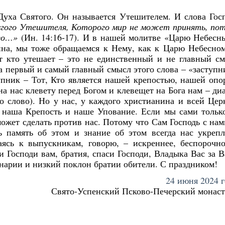
уха Святого. Он называется Утешителем. И слова Гос
угого Утешителя, Которого мир не может принять, по
Его…»
(Ин. 14:16-17). И в нашей молитве «Царю Небесн
ина, мы тоже обращаемся к Нему, как к Царю Небесно
т кто утешает – это не единственный и не главный с
 а первый и самый главный смысл этого слова – «заступн
пник – Тот, Кто является нашей крепостью, нашей опо
на нас клевету перед Богом и клевещет на Бога нам – ди
то слово). Но у нас, у каждого христианина и всей Цер
 наша Крепость и наше Упование. Если мы сами тольк
ожет сделать против нас. Потому что Сам Господь с нам
 память об этом и знание об этом всегда нас укрепл
аясь к выпускникам, говорю, – искреннее, беспорочн
 Господи вам, братия, спаси Господи, Владыка Вас за 
нарии и низкий поклон братии обители. С праздником!
24 июня 2024 г
Свято-Успенский Псково-Печерский монас