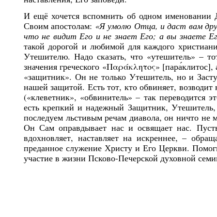
И ещё хочется вспомнить об одном именовании Д
Своим апостолам:
«Я умолю Отца, и даст вам др
что не видит Его и не знает Его; а вы знаете 
такой дорогой и любимой для каждого христиан
Утешителю. Надо сказать, что «утешитель» – то
значения греческого «Παράκλητος» [пара́клитос],
«защитник». Он не только Утешитель, но и Засту
нашей защитой. Есть тот, кто обвиняет, возводит 
(«клеветник», «обвинитель» – так переводится э
есть крепкий и надежный Защитник, Утешитель,
последуем льстивым речам диавола, он ничто не м
Он Сам оправдывает нас и освящает нас. Пусть
вдохновляет, наставляет на искреннее, – обращ
преданное служение Христу и Его Церкви. Помоги
участие в жизни Псково-Печерской духовной семи