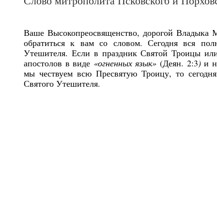
Слово митрополита Псковского и Порховс
Ваше Высокопреосвященство, дорогой Владыка Ма
обратиться к вам со словом. Сегодня вся пол
Утешителя. Если в праздник Святой Троицы ил
апостолов в виде
«огненных язык»
(Деян. 2:3
)
и н
мы чествуем всю Пресвятую Троицу, то сегодн
Святого Утешителя.