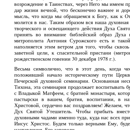
возрождение в Таинствах, через Него мы имеем п
дар жизни вечной, что бесконечно важнее и доро
мысль, что когда мы обращаемся к Богу, как к 
молится в нас. Таким образом вся наша духовная
творческого и освещающего действия Духа Свято
принять во внимание библейский образ Духа к
митрополита Антония Сурожского есть и такой
наполняется этим ветром для того, чтобы сквозь
заветной цели, к спасительной пристани (митро
рождественском говении 30 декабря 1978 г.).
Весьма символично, что в этот день, когда ч
положивший начало историческому пути Церк
Печерской духовной семинарии. Основанная нес
Тихона, эта семинария продолжает воспитывать б
с Владыкой Матфеем, с братией монастыря, котор
пастырски в вашем, братия, воспитании, в на
Христовой, сердечно вас поздравляем! Желаем, ч
Дух Святой Утешитель. Чтобы прибыть вмест
духовными чадами именно туда, куда нас всех пр
Иисус Христос. Будем только верными Ему, будем
наставления, Его заповеди.