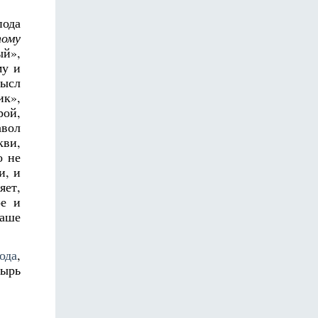
пода
тому
ый»,
му и
мысл
ик»,
рой,
авол
кви,
о не
и, и
яет,
ое и
Ваше
ода
,
тырь