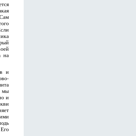
ется
акая
 Сам
того
Если
ника
орый
воей
а на
ов и
ово-
лита
И мы
но и
ркви
няет
оими
подь
 Его