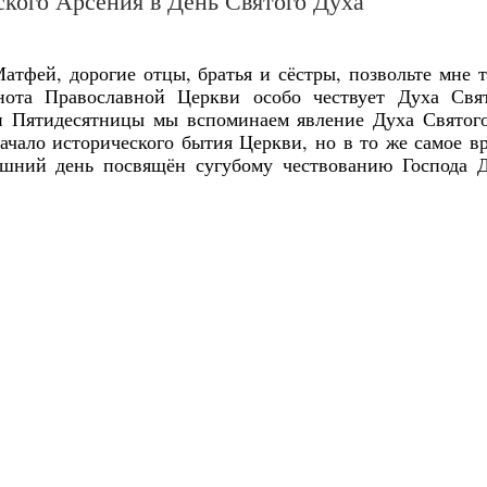
кого Арсения в День Святого Духа
тфей, дорогие отцы, братья и сёстры, позвольте мне 
нота Православной Церкви особо чествует Духа Свя
и Пятидесятницы мы вспоминаем явление Духа Святог
ачало исторического бытия Церкви, но в то же самое в
яшний день посвящён сугубому чествованию Господа 