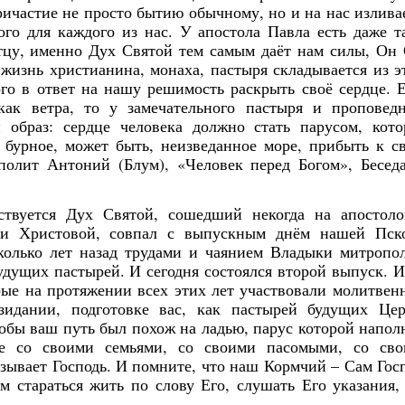
ричастие не просто бытию обычному, но и на нас излива
го для каждого из нас. У апостола Павла есть даже т
Отцу, именно Дух Святой тем самым даёт нам силы, Он
 жизнь христианина, монаха, пастыря складывается из э
го в ответ на нашу решимость раскрыть своё сердце. 
ак ветра, то у замечательного пастыря и проповед
 образ: сердце человека должно стать парусом, кот
 бурное, может быть, неизведанное море, прибыть к с
полит Антоний (Блум), «Человек перед Богом», Бесед
ествуется Дух Святой, сошедший некогда на апостол
ви Христовой, совпал с выпускным днём нашей Пск
колько лет назад трудами и чаянием Владыки митропо
удущих пастырей. И сегодня состоялся второй выпуск. 
ые на протяжении всех этих лет участвовали молитвен
зидании, подготовке вас, как пастырей будущих Це
тобы ваш путь был похож на ладью, парус которой напол
е со своими семьями, со своими пасомыми, со св
изывает Господь. И помните, что наш Кормчий – Сам Гос
 стараться жить по слову Его, слушать Его указания,