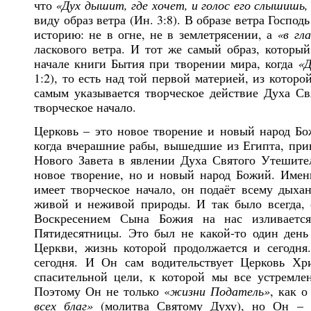
что
«Дух дышит, где хочет, и голос его слышишь,
виду образ ветра (Ин. 3:8). В образе ветра Госпо
историю: не в огне, не в землетрясении, а
«в гл
ласкового ветра. И тот же самый образ, которы
начале книги Бытия при творении мира, когда
«Д
1:2), то есть над той первой материей, из котор
самым указывается творческое действие Духа Св
творческое начало.
Церковь – это новое творение и новый народ Бо
когда вчерашние рабы, вышедшие из Египта, прин
Нового Завета в явлении Духа Святого Утешител
новое творение, но и новый народ Божий. Именн
имеет творческое начало, он подаёт всему дыха
живой и неживой природы. И так было всегда, 
Воскресением Сына Божия на нас изливаетс
Пятидесятницы. Это был не какой-то один день
Церкви, жизнь которой продолжается и сегодня
сегодня. И Он сам водительствует Церковь Хр
спасительной цели, к которой мы все устремл
Поэтому Он не только «
жизни Податель»
, как 
всех благ»
(молитва Святому Духу), но Он – 