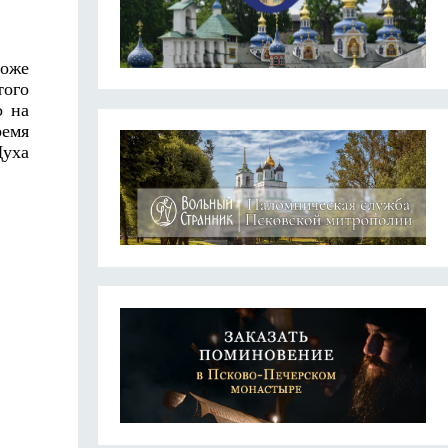
тоже
того
о на
ремя
Духа