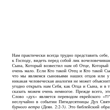
Нам практически всегда трудно представить себе
к Господу, видеть перед собой лик вочеловечивше
Сына, Который возвестил нам об Отце, Который 
очень мало. Если Кто такой Отец и Кто такой Сы
что мы являемся сыновьями наших отцов или у к
никакая человеческая аналогия не может объясни
угодно открыть нам Себя, как Отца и Сына, и в 
сказать можем очень немногое. Прежде всего, э
Слово «дух» является переводом еврейского «רוח» [руа́х], что означает «ветер» или «дуновение ветра». И
неслучайно в событии Пятидесятницы Дух Свято
бурного ветра
(Деян. 2:2-3
)
. Это библейский обра