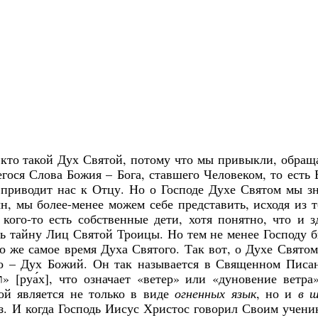
, кто такой Дух Святой, потому что мы привыкли, обращ
гося Слова Божия – Бога, ставшего Человеком, то есть 
приводит нас к Отцу. Но о Господе Духе Святом мы з
н, мы более-менее можем себе представить, исходя из т
ого-то есть собственные дети, хотя понятно, что и з
ть тайну Лиц Святой Троицы. Но тем не менее Господу 
то же самое время Духа Святого. Так вот, о Духе Свято
то – Дух Божий. Он так называется в Священном Писа
й является не только в виде
огненных язык
, но и
в 
з. И когда Господь Иисус Христос говорил Своим учени
Янв
Янв
Янв
Янв
Янв
Янв
Янв
Янв
Фев
Фев
Фев
Фев
Фев
Фев
Фев
Фев
Ма
Ма
Ма
Ма
Ма
Ма
Ма
Ма