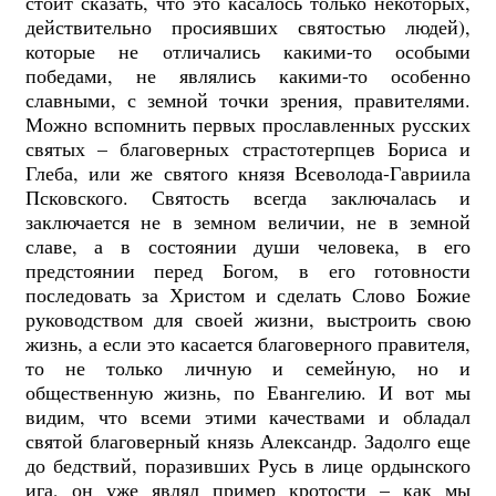
стоит сказать, что это касалось только некоторых,
действительно просиявших святостью людей),
которые не отличались какими-то особыми
победами, не являлись какими-то особенно
славными, с земной точки зрения, правителями.
Можно вспомнить первых прославленных русских
святых – благоверных страстотерпцев Бориса и
Глеба, или же святого князя Всеволода-Гавриила
Псковского. Святость всегда заключалась и
заключается не в земном величии, не в земной
славе, а в состоянии души человека, в его
предстоянии перед Богом, в его готовности
последовать за Христом и сделать Слово Божие
руководством для своей жизни, выстроить свою
жизнь, а если это касается благоверного правителя,
то не только личную и семейную, но и
общественную жизнь, по Евангелию. И вот мы
видим, что всеми этими качествами и обладал
святой благоверный князь Александр. Задолго еще
до бедствий, поразивших Русь в лице ордынского
ига, он уже являл пример кротости – как мы