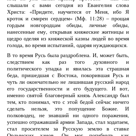
слышали с вами сегодня из Евангелия слова
Христа: «Придите, научитеся от Меня, ибо Я
кроток и смирен сердцем» (Мф. 11:28) – прощая
гордым новгородцам обиды, личные обиды,
нанесенные ему, открывая княжеские житницы и
щедро оделяя из княжеской казны людей во время
голода, во время испытаний, одаряя нуждающихся.
В то время Русь была раздроблена. И, может быть,
следствием как раз того духовного и
политического упадка и явилась эта страшная
беда, пришедшая с Востока, покорившая Русь и
чуть ли окончательно не лишившая русский народ
его государственности и его будущего. И вот,
именно святой благоверный князь Александр был
тем, кто понимал, что с этой бедой сейчас ничего
сделать нельзя, это попущение Божие. И
полководец, не знавший ни одного поражения,
успешно отражавший армии Запада, стал ходатаем,
стал просителем за Русскую землю в ставке
Ордынских ханов. Он мог погибнуть, как