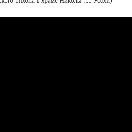
кого Тихона в храме Николы (со Усохи)