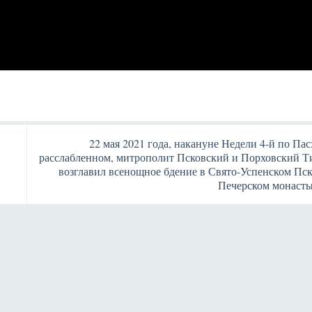
22 мая 2021 года, накануне Недели 4-й по Пас
расслабленном, митрополит Псковский и Порховский Т
возглавил всенощное бдение в Свято-Успенском Пск
Печерском монаст
Янв
Янв
Янв
Янв
Янв
Янв
Янв
Янв
Фев
Фев
Фев
Фев
Фев
Фев
Фев
Фев
Ма
Ма
Ма
Ма
Ма
Ма
Ма
Ма