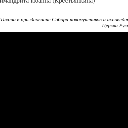
химандрита Иоанна (Крестьянкина)
Тихона в празднование Собора новомучеников и исповедн
Церкви Рус