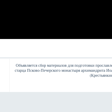
Объявляется сбор материалов для подготовки прославл
старца Псково-Печерского монастыря архимандрита Ио
(Крестьянки
Янв
Янв
Янв
Янв
Янв
Янв
Янв
Янв
Фев
Фев
Фев
Фев
Фев
Фев
Фев
Фев
Ма
Ма
Ма
Ма
Ма
Ма
Ма
Ма