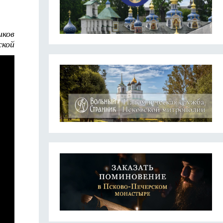
иков
ской