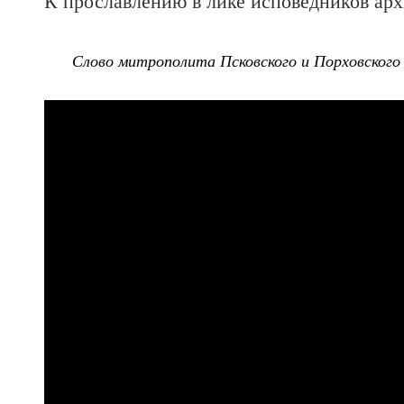
К прославлению в лике исповедников ар
Слово митрополита Псковского и Порховского 