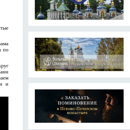
ятые
рама
а по
круг
оанн
лаем
ии и