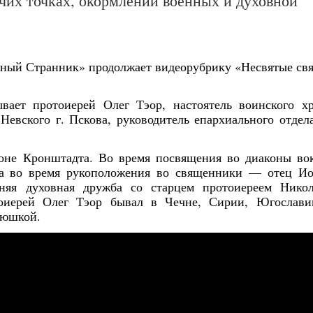
чих точках, окормлении военных и духовной
ьный Странник» продолжает видеорубрику «Несвятые св
вает протоиерей Олег Тэор, настоятель воинского х
 Невского г. Пскова, руководитель епархиального отдел
оне Кронштадта. Во время посвящения во диаконы во
, а во время рукоположения во священники — отец И
тняя духовная дружба со старцем протоиереем Нико
тоиерей Олег Тэор бывал в Чечне, Сирии, Югослав
тюшкой.