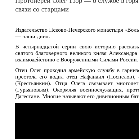
Протоиерей Олег Тэор — о службе в горя
связи со старцами
Издательство Псково-Печерского монастыря «Вол
— наши дни».
В четырнадцатой серии свою историю рассказы
святого благоверного великого князя Александра
взаимодействию с Вооруженными Силами России.
Отец Олег проходил армейскую службу в гарниз
престола его водил отец Нафанаил (Поспелов)
(Крестьянкин). Отца Олега связывает многоле
(Гурьяновым). Окормляя военнослужащих, про
Дагестане. Многие называют его дивизионным ба